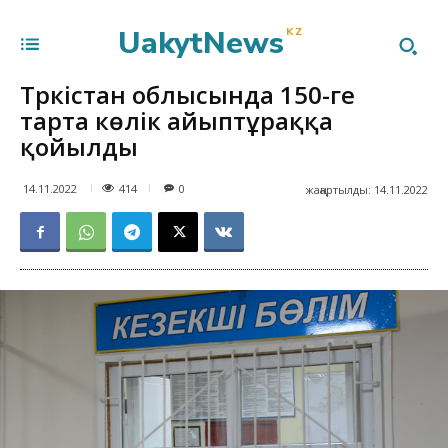
UakytNews
KZ
Түркістан облысында 150-ге
тарта көлік айыптұраққа
қойылды
414
14.11.2022
0
жаңартылды:
14.11.2022