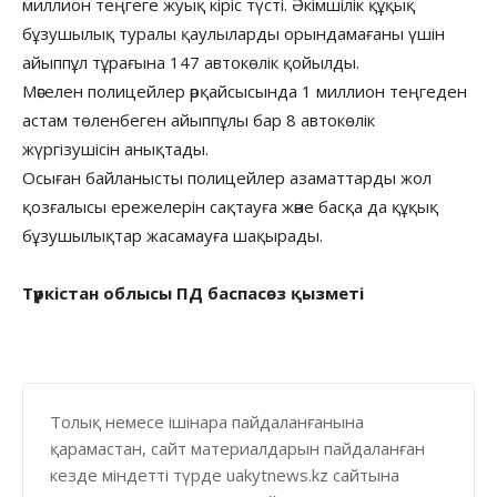
миллион теңгеге жуық кіріс түсті. Әкімшілік құқық
бұзушылық туралы қаулыларды орындамағаны үшін
айыппұл тұрағына 147 автокөлік қойылды.
Мәселен полицейлер әрқайсысында 1 миллион теңгеден
астам төленбеген айыппұлы бар 8 автокөлік
жүргізушісін анықтады.
Осыған байланысты полицейлер азаматтарды жол
қозғалысы ережелерін сақтауға және басқа да құқық
бұзушылықтар жасамауға шақырады.
Түркістан облысы ПД баспасөз қызметі
Толық немесе ішінара пайдаланғанына
қарамастан, сайт материалдарын пайдаланған
кезде міндетті түрде uakytnews.kz сайтына