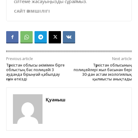
сілтеме жасауыңызды сұраймыз.
САЙТ ӘКІМШІЛІГІ
Previous article
Next article
Түркістан облысы әкімімен бірге
Түркістан облысының
облыстың бас полицейі 3
полицейлері жыл басынан бері
ауданда бірыңғай қабылдау
30-дан астам экологиялық
күнін өткізді
қылмысты анықтады
Қуаныш