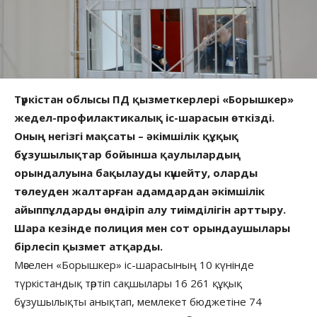
Түркістан облысы ПД қызметкерлері «Борышкер»
жедел-профилактикалық іс-шарасын өткізді.
Оның негізгі мақсаты – әкімшілік құқық
бұзушылықтар бойынша қаулылардың
орындалуына бақылауды күшейту, оларды
төлеуден жалтарған адамдардан әкімшілік
айыппұлдарды өндіріп алу тиімділігін арттыру.
Шара кезінде полиция мен сот орындаушылары
бірлесіп қызмет атқарды.
Мәселен «Борышкер» іс-шарасының 10 күнінде
түркістандық тәртіп сақшылары 16 261 құқық
бұзушылықты анықтап, мемлекет бюджетіне 74