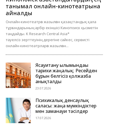
танымал онлайн-кинотеатрына
айналды
Онлайн-кинотеатрға жазылған қазақстандық қала
тұрғындарының әрбір екіншісі Кинопоиск қызметін
таңдайды. K Research Central Asia*
тәуелсіз зерттеуінің дерегіне сәйкес, сервисті
онлайн-кинотеатрларға жазылған...
Ясауитану ғылымындағы
тарихи жаңалық: Ресейден
бұрын белгісіз қолжазба
анықталды
23.07.2026
Психикалық денсаулық
саласы: жаңа мүмкіндіктер
мен заманауи тәсілдер
17.07.2026