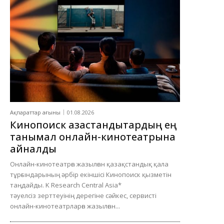
Ақпараттар ағыны
01.08.2026
Кинопоиск қазақстандықтардың ең
танымал онлайн-кинотеатрына
айналды
Онлайн-кинотеатрға жазылған қазақстандық қала
тұрғындарының әрбір екіншісі Кинопоиск қызметін
таңдайды. K Research Central Asia*
тәуелсіз зерттеуінің дерегіне сәйкес, сервисті
онлайн-кинотеатрларға жазылған...