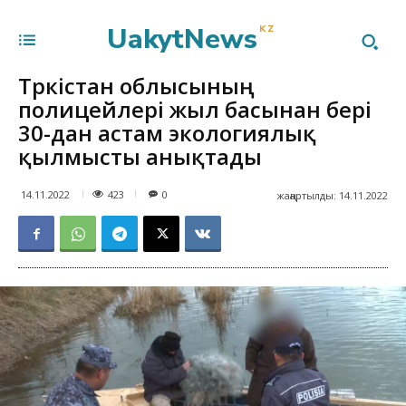
UakytNews
KZ
Түркістан облысының
полицейлері жыл басынан бері
30-дан астам экологиялық
қылмысты анықтады
423
14.11.2022
0
жаңартылды:
14.11.2022