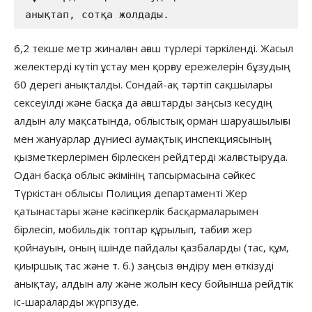
анықтап, сотқа жолдады. 
6,2 текше метр жиналған ағаш түрлері тәркіленді. Жасыл
желектерді күтіп ұстау мен қорғау ережелерін бұзудың
60 дерегі анықталды. Сондай-ақ тәртіп сақшылары
сексеуілді және басқа да ағаштарды заңсыз кесудің
алдын алу мақсатында, облыстық орман шаруашылығы
мен жануарлар дүниесі аумақтық инспекциясының
қызметкерлерімен бірлескен рейдтерді жалғастыруда.
Одан басқа облыс әкімінің тапсырмасына сәйкес
Түркістан облысы Полиция департаменті Жер
қатынастары және кәсіпкерлік басқармаларымен
бірлесіп, мобильдік топтар құрылып, табиғи жер
қойнауын, оның ішінде пайдалы қазбаларды (тас, құм,
қиыршық тас және т. б.) заңсыз өндіру мен өткізуді
анықтау, алдын алу және жолын кесу бойынша рейдтік
іс-шараларды жүргізуде.