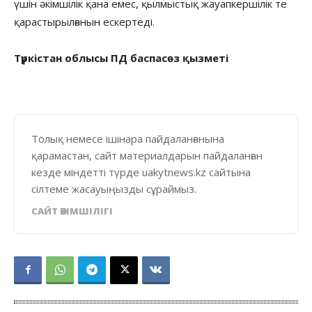
үшін әкімшілік қана емес, қылмыстық жауапкершілік те
қарастырылғанын ескертеді.
Түркістан облысы ПД баспасөз қызметі
Толық немесе ішінара пайдаланғанына
қарамастан, сайт материалдарын пайдаланған
кезде міндетті түрде uakytnews.kz сайтына
сілтеме жасауыңызды сұраймыз.
САЙТ ӘКІМШІЛІГІ