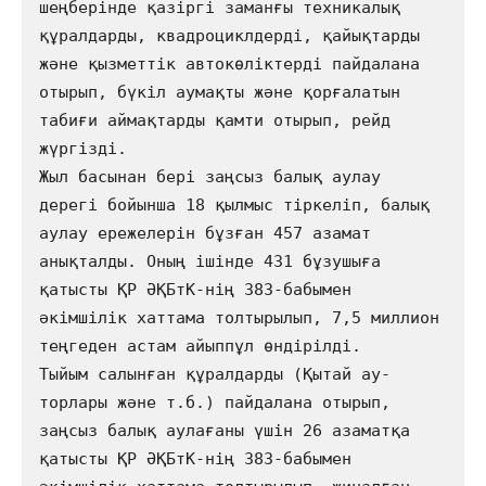
шеңберінде қазіргі заманғы техникалық 
құралдарды, квадроциклдерді, қайықтарды 
және қызметтік автокөліктерді пайдалана 
отырып, бүкіл аумақты және қорғалатын 
табиғи аймақтарды қамти отырып, рейд 
жүргізді. 

Жыл басынан бері заңсыз балық аулау 
дерегі бойынша 18 қылмыс тіркеліп, балық 
аулау ережелерін бұзған 457 азамат 
анықталды. Оның ішінде 431 бұзушыға 
қатысты ҚР ӘҚБтК-нің 383-бабымен 
әкімшілік хаттама толтырылып, 7,5 миллион 
теңгеден астам айыппұл өндірілді. 

Тыйым салынған құралдарды (Қытай ау-
торлары және т.б.) пайдалана отырып, 
заңсыз балық аулағаны үшін 26 азаматқа 
қатысты ҚР ӘҚБтК-нің 383-бабымен 