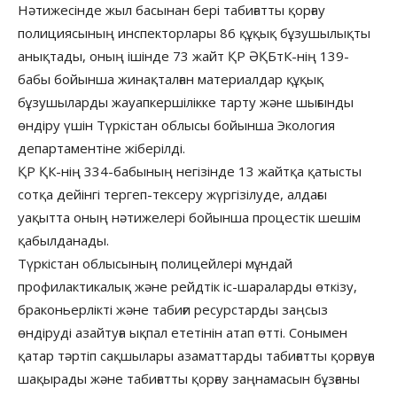
Нәтижесінде жыл басынан бері табиғатты қорғау
полициясының инспекторлары 86 құқық бұзушылықты
анықтады, оның ішінде 73 жайт ҚР ӘҚБтК-нің 139-
бабы бойынша жинақталған материалдар құқық
бұзушыларды жауапкершілікке тарту және шығынды
өндіру үшін Түркістан облысы бойынша Экология
департаментіне жіберілді.
ҚР ҚК-нің 334-бабының негізінде 13 жайтқа қатысты
сотқа дейінгі тергеп-тексеру жүргізілуде, алдағы
уақытта оның нәтижелері бойынша процестік шешім
қабылданады.
Түркістан облысының полицейлері мұндай
профилактикалық және рейдтік іс-шараларды өткізу,
браконьерлікті және табиғи ресурстарды заңсыз
өндіруді азайтуға ықпал ететінін атап өтті. Сонымен
қатар тәртіп сақшылары азаматтарды табиғатты қорғауға
шақырады және табиғатты қорғау заңнамасын бұзғаны