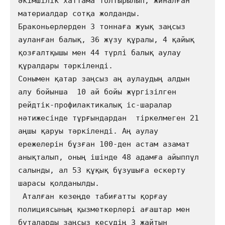
әкімшілік хаттама толтырылып, жиналған 
материалдар сотқа жолданды. 
Браконьерлерден 3 тоннаға жуық заңсыз 
ауланған балық, 36 жүзу құралы, 4 қайық 
қозғалтқышы мен 44 түрлі балық аулау 
құралдары тәркіленді. 

Сонымен қатар заңсыз аң аулаудың алдын 
алу бойынша  10 ай бойы жүргізілген 
рейдтік-профилактикалық іс-шаралар 
нәтижесінде тұрғындардан  тіркелмеген 21 
аңшы қаруы тәркіленді. Аң аулау 
ережелерін бұзған 100-ден астам азамат 
анықталып, оның ішінде 48 адамға айыппұл 
салынды, ал 53 құқық бұзушыға ескерту 
шарасы қолданылды.

 Аталған кезеңде табиғатты қорғау 
полициясының қызметкерлері ағаштар мен 
бұталарды заңсыз кесудің 3 жайтын 