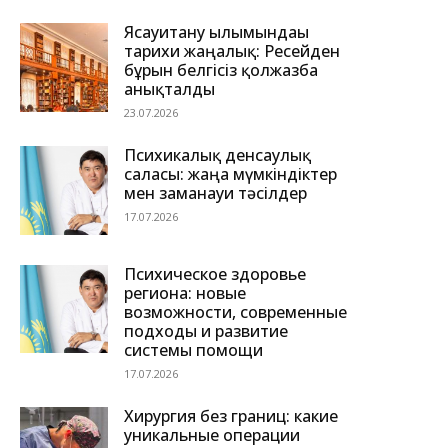
Ясауитану ғылымындағы
тарихи жаңалық: Ресейден
бұрын белгісіз қолжазба
анықталды
23.07.2026
Психикалық денсаулық
саласы: жаңа мүмкіндіктер
мен заманауи тәсілдер
17.07.2026
Психическое здоровье
региона: новые
возможности, современные
подходы и развитие
системы помощи
17.07.2026
Хирургия без границ: какие
уникальные операции