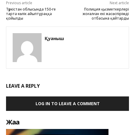
Previous article
Next article
Түркістан облысында 150-ге
Полиция қызметкерлері
тарта көлік айыптұраққа
жоғалған екі жасөспірімді
қойылды
отбасына қайтарды
Қуаныш
LEAVE A REPLY
LOG IN TO LEAVE A COMMENT
Жаңа