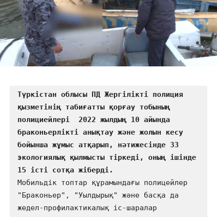
Түркістан облысы ПД Жергілікті полиция 
қызметінің табиғатты қорғау тобының 
полициейлері  2022 жылдың 10 айында 
браконьерлікті анықтау және жолын кесу 
бойынша жұмыс атқарып, нәтижесінде 33 
экологиялық қылмысты тіркеді, оның ішінде 
Мобильдік топтар құрамындағы полицейлер 
"Браконьер", "Уылдырық" және басқа да 
жедел-профилактикалық іс-шаралар 