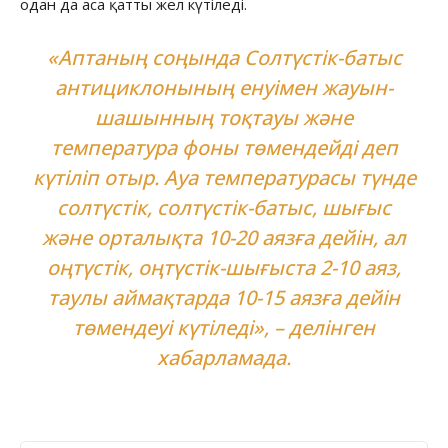
одан да аса қатты жел күтіледі.
«Аптаның соңында Солтүстік-батыс
антициклонының енуімен жауын-
шашынның тоқтауы және
температура фоны төмендейді деп
күтіліп отыр. Ауа температурасы түнде
солтүстік, солтүстік-батыс, шығыс
және орталықта 10-20 аязға дейін, ал
оңтүстік, оңтүстік-шығыста 2-10 аяз,
таулы аймақтарда 10-15 аязға дейін
төмендеуі күтіледі», – делінген
хабарламада.