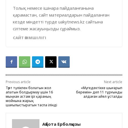
Толық немесе ішінара пайдаланғанына
қарамастан, сайт материалдарын пайдаланған
кезде міндетті түрде uakytnews.kz сайтына
сілтеме жасауыңызды сұраймыз.
САЙТ ӘКІМШІЛІГІ
Previous article
Next article
Төрт түлікпен болатын жол
«Мүгедектікке шығарып
апатын болдырмау үшін 16
беремін» деп 11 тұрғынды
мыңнан астам ірі қараның
алдаған әйел ұсталды
мойнына жарық
шағылыстыратын таспа ілінді
Ақбота Ерболқызы