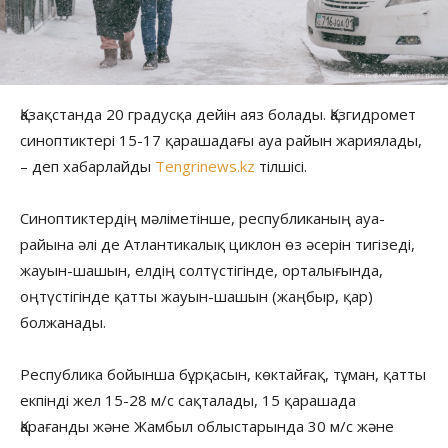
Қазақстанда 20 градусқа дейін аяз болады. Қазгидромет
синоптиктері 15-17 қарашадағы ауа райын жариялады,
– деп хабарлайды
Tengrinews.kz
тілшісі.
Синоптиктердің мәліметінше, республиканың ауа-
райына әлі де Атлантикалық циклон өз әсерін тигізеді,
жауын-шашын, елдің солтүстігінде, орталығында,
оңтүстігінде қатты жауын-шашын (жаңбыр, қар)
болжанады.
Республика бойынша бұрқасын, көктайғақ, тұман, қатты
екпінді жел 15-28 м/с сақталады, 15 қарашада
Қарағанды және Жамбыл облыстарында 30 м/с және