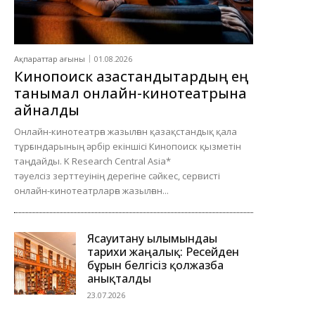
Ақпараттар ағыны
01.08.2026
Кинопоиск қазақстандықтардың ең
танымал онлайн-кинотеатрына
айналды
Онлайн-кинотеатрға жазылған қазақстандық қала
тұрғындарының әрбір екіншісі Кинопоиск қызметін
таңдайды. K Research Central Asia*
тәуелсіз зерттеуінің дерегіне сәйкес, сервисті
онлайн-кинотеатрларға жазылған...
Ясауитану ғылымындағы
тарихи жаңалық: Ресейден
бұрын белгісіз қолжазба
анықталды
23.07.2026