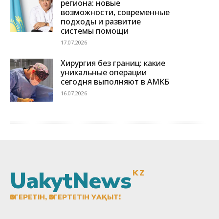
UakytNews
KZ
ӨЗГЕРЕТІН, ӨЗГЕРТЕТІН УАҚЫТ!