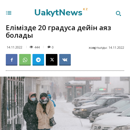
UakytNews
KZ
Елімізде 20 градусқа дейін аяз
болады
444
14.11.2022
0
жаңартылды:
14.11.2022