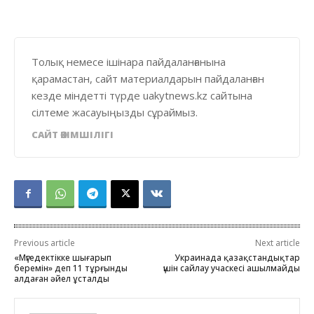
Толық немесе ішінара пайдаланғанына
қарамастан, сайт материалдарын пайдаланған
кезде міндетті түрде uakytnews.kz сайтына
сілтеме жасауыңызды сұраймыз.
САЙТ ӘКІМШІЛІГІ
Previous article
Next article
«Мүгедектікке шығарып
Украинада қазақстандықтар
беремін» деп 11 тұрғынды
үшін сайлау учаскесі ашылмайды
алдаған әйел ұсталды