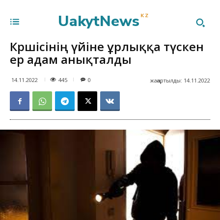
UakytNews
KZ
Көршісінің үйіне ұрлыққа түскен
ер адам анықталды
445
14.11.2022
0
жаңартылды:
14.11.2022