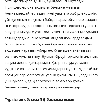
ретінде жәбірленушінің ауылдасы анықталды.
Полицейлер оны полиция бөліміне жеткізді.
Анықталғандай, ер адам түнгі уақытта жәбірленушінің
үйінде ешкім жоқтығын байқап, арам ойын іске асырған.
Яғни қоршаудан секіріп өтіп, пластик терезені күшпен
ашу арқылы үйге ұрлыққа түскен. Нәтижесінде ұрлаған
алтындарды облыс орталығындағы ломбардтардың
біріне өткізсе, ноутбуктың біреуін сатып кеткен. Ал
ақшасын жаратып жіберген. Күдіктіден айғақты зат
ретінде ұрланған ноутбуктың біреуі тәркіленіп алынып,
заңды иесіне қайтарылды. Қазіргі таңда ұсталған
күдіктіге қатысты тергеу амалдары жүргізілуде. Облыс
полицейлері ескертеді, ұрлық қылмысының алдын алу
үшін үйлеріңіздің терезесіне темір тор қойып,
бейнебақылау камераларын орнатыңыздар.
Түркістан облысы ПД баспасөз қызметі