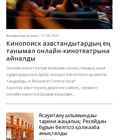
Ақпараттар ағыны
01.08.2026
Кинопоиск қазақстандықтардың ең
танымал онлайн-кинотеатрына
айналды
Онлайн-кинотеатрға жазылған қазақстандық қала
тұрғындарының әрбір екіншісі Кинопоиск қызметін
таңдайды. K Research Central Asia*
тәуелсіз зерттеуінің дерегіне сәйкес, сервисті
онлайн-кинотеатрларға жазылған...
Ясауитану ғылымындағы
тарихи жаңалық: Ресейден
бұрын белгісіз қолжазба
анықталды