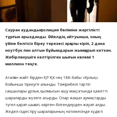
Сауран аудандық полиция бөліміне жергілікті
тұрғын арызданды. Әйелдің айтуынша, оның
үйіне белгісіз біреу терезесі арқылы кіріп, 2 дана
ноутбук пен алтын бұйымдарын жымқырып кеткен.
Жәбірленушіге келтірілген шығын көлемі 1
миллион теңге.
Аталған жайт бірден ҚР ҚК-нің 188-бабы «Ұрлық»
бойынша тіркеуге алынды. Тәжірибелі тәртіп
сақшылары ұрлық қылмысын ашу мақсатында қажетті
шараларды жүзеге асырды. Олар жақын аумақтарды
түгел қарап шығып, көрген-білгендерден жауап алды.
Жедел-іздестіру шараларының нәтижесінде күдікті