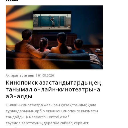
Ақпараттар ағыны
01.08.2026
Кинопоиск қазақстандықтардың ең
танымал онлайн-кинотеатрына
айналды
Онлайн-кинотеатрға жазылған қазақстандық қала
тұрғындарының әрбір екіншісі Кинопоиск қызметін
таңдайды. K Research Central Asia*
тәуелсіз зерттеуінің дерегіне сәйкес, сервисті