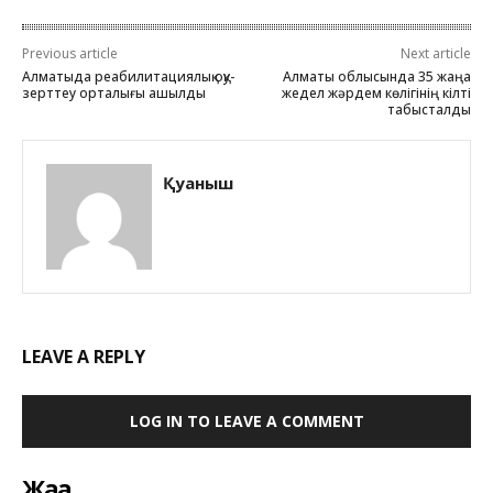
Previous article
Next article
Алматыда реабилитациялық оқу-
Алматы облысында 35 жаңа
зерттеу орталығы ашылды
жедел жәрдем көлігінің кілті
табысталды
Қуаныш
LEAVE A REPLY
LOG IN TO LEAVE A COMMENT
Жаңа