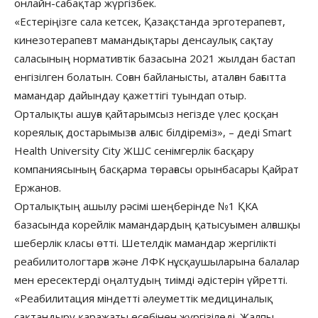
онлайн-сабақтар жүргізбек.
«Естеріңізге сала кетсек, Қазақстанда эрготерапевт,
кинезотерапевт мамандықтары денсаулық сақтау
саласының нормативтік базасына 2021 жылдан бастап
енгізілген болатын. Соған байланысты, аталған бағытта
мамандар дайындау қажеттігі туындап отыр.
Орталықты ашуға қайтарымсыз негізде үлес қосқан
кореялық достарымызға алғыс білдіреміз», – деді Smart
Health University City ЖШС сенімгерлік басқару
компаниясының басқарма төрағасы орынбасары Қайрат
Ержанов.
Орталықтың ашылу рәсімі шеңберінде №1 ҚКА
базасында корейлік мамандардың қатысуымен алғашқы
шеберлік класы өтті. Шетелдік мамандар жергілікті
реабилитологтарға және ЛФК нұсқаушыларына балалар
мен ересектерді оңалтудың тиімді әдістерін үйретті.
«Реабилитация міндетті әлеуметтік медициналық
сақтандыру қаражаты есебінен жүргізіледі. Жалпы,