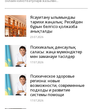
онлайн-кинотеатрларға жазылған...
Ясауитану ғылымындағы
тарихи жаңалық: Ресейден
бұрын белгісіз қолжазба
анықталды
23.07.2026
Психикалық денсаулық
саласы: жаңа мүмкіндіктер
мен заманауи тәсілдер
17.07.2026
Психическое здоровье
региона: новые
возможности, современные
подходы и развитие
системы помощи
17.07.2026