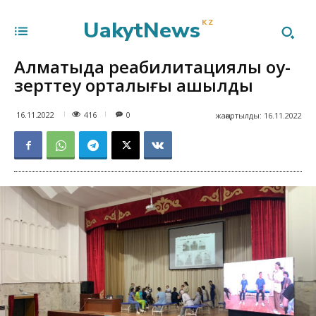
UakytNews
KZ
Алматыда реабилитациялық оқу-
зерттеу орталығы ашылды
416
16.11.2022
0
жаңартылды:
16.11.2022