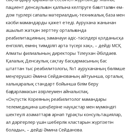
пациент денсаулығын қалпына келтіруге бағытталған ем-
дом түрлері сапалы материалдық-техникалық база мен
кәсіби мамандарды қажет етеді. Аурухана жанынан
ашылып жатқан зерттеу орталығында
реабилитацияның заманауи әдіс-тәсілдері қолданысқа
енгізіліп, емнің тиімділігі арта түсері хақ», – дейді МСҚ
Алматы филиалының директоры Тілеухан Әбілдаев.
Қалалық Денсаулық сақтау басқармасының бас
штаттан тыс реабилитологы, №1 аурухананың бөлімше
меңгерушісі Әмина Сейданованың айтуынша, орталық
халықаралық стандарт бойынша білім беру
бағдарламасын әзірлеумен айналыспақ.
«Оңтүстік Кореяның реабилитолог мамандары
телемедицина шеңберіне науқастар мен мүмкіндігі
шектеулі азаматтарға арнап тұрақты консультациялар,
ал дәрігерлер үшін шеберлік кластарын жүргізетін
болады», – дейді Әмина Сейданова.