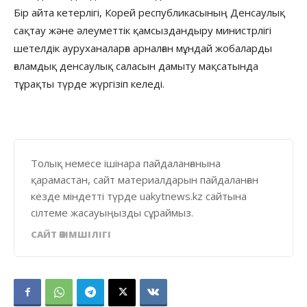
Бір айта кетерлігі, Корей республикасының Денсаулық
сақтау және әлеуметтік қамсыздандыру министрлігі
шетелдік ауруханаларға арналған мұндай жобаларды
ғаламдық денсаулық саласын дамыту мақсатында
тұрақты түрде жүргізіп келеді.
Толық немесе ішінара пайдаланғанына
қарамастан, сайт материалдарын пайдаланған
кезде міндетті түрде uakytnews.kz сайтына
сілтеме жасауыңызды сұраймыз.
САЙТ ӘКІМШІЛІГІ