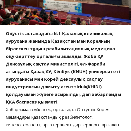
Оңтүстік астанадағы №1 Қалалық клиникалық
аурухана жанында Қазақстан мен Кореяның
бірлескен тұңғыш реабилитациялық медицина
оқу-зерттеу орталығы ашылды. Жоба ҚР
Денсаулық сақтау министрлігі, әл-Фараби
атындағы Қазақ ҰУ, Кёнбук (KNUH) университеті
ауруханасы мен Корей денсаулық сақтау
индустриясын дамыту агенттігінің (KHIDI)
қолдауымен жүзеге асырылды, деп хабарлайды
ҚКА баспасөз қызметі.
Хабарламаға сүйенсек, орталықта Оңтүстік Корея
мамандары қазақстандық реабилитолог,
кинезотерапевт, эрготерапевт дәрігерлерге арналған