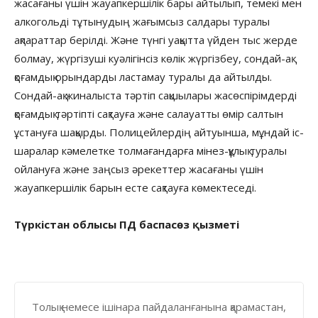
жасағаны үшін жауапкершілік бары айтылып, темекі мен
алкогольді тұтынудың жағымсыз салдары туралы
ақпараттар берілді. Және түнгі уақытта үйден тыс жерде
болмау, жүргізуші куәлігінсіз көлік жүргізбеу, сондай-ақ
қоғамдық орындарды ластамау туралы да айтылды.
Сондай-ақ жиналыста тәртіп сақшылары жасөспірімдерді
қоғамдық тәртіпті сақтауға және салауатты өмір салтын
ұстануға шақырды. Полицейлердің айтуынша, мұндай іс-
шаралар кәмелетке толмағандарға мінез-құлық туралы
ойлануға және заңсыз әрекеттер жасағаны үшін
жауапкершілік барын есте сақтауға көмектеседі.
Түркістан облысы ПД баспасөз қызметі
Толық немесе ішінара пайдаланғанына қарамастан,