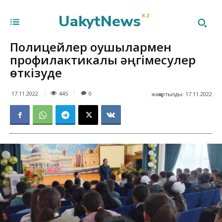
UakytNews
KZ
Полицейлер оқушылармен
профилактикалық әңгімесулер
өткізуде
445
17.11.2022
0
жаңартылды:
17.11.2022