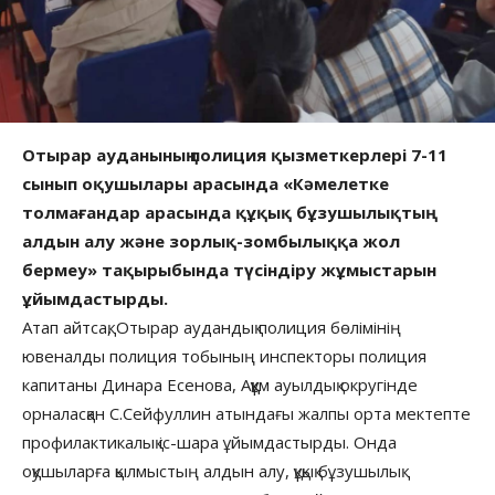
Отырар ауданының полиция қызметкерлері 7-11
сынып оқушылары арасында «Кәмелетке
толмағандар арасында құқық бұзушылықтың
алдын алу және зорлық-зомбылыққа жол
бермеу» тақырыбында түсіндіру жұмыстарын
ұйымдастырды.
Атап айтсақ, Отырар аудандық полиция бөлімінің
ювеналды полиция тобының инспекторы полиция
капитаны Динара Есенова, Аққұм ауылдық округінде
орналасқан С.Сейфуллин атындағы жалпы орта мектепте
профилактикалық іс-шара ұйымдастырды. Онда
оқушыларға қылмыстың алдын алу, құқық бұзушылық