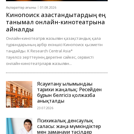
Ақпараттар ағыны
01.08.2026
Кинопоиск қазақстандықтардың ең
танымал онлайн-кинотеатрына
айналды
Онлайн-кинотеатрға жазылған қазақстандық қала
тұрғындарының әрбір екіншісі Кинопоиск қызметін
таңдайды. K Research Central Asia*
тәуелсіз зерттеуінің дерегіне сәйкес, сервисті
онлайн-кинотеатрларға жазылған...
Ясауитану ғылымындағы
тарихи жаңалық: Ресейден
бұрын белгісіз қолжазба
анықталды
23.07.2026
Психикалық денсаулық
саласы: жаңа мүмкіндіктер
мен заманауи тәсілдер