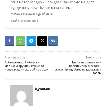
сайт материалдарын пайдаланған кезде міндетті
түрде uakytnews.kz сайтына сілтеме
жасауыңызды сұраймыз.
САЙТ ӘКІМШІЛІГІ
Previous article
Next article
В Алматинской области
Түркістан облысының
медикам вручили ключи от
полицейлері жоғалған
новых машин скорой помощи
жасөспірімді Алматы қаласынан
тапты
Қуаныш