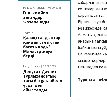
хабарланып, ба
Редакция таңдауы
06.09.2023
көшелер мен ау
Енді көп әйел
қарап шықты.
алғандар
Бірнеше күн бо
жазаланады
нәтижесінде, с
Таңдаулы
06.09.2023
Алматы қаласын
Қазақстандықтар
анасына тапсыр
қандай салықтан
босатылады?
байланысты үйд
Министр жауап
Өз кезегінде к
берді
қызметкерлеріне
мен жедел көме
Uakyt Stories
06.09.2023
Депутат Дәулет
Тұрлыхановтың
Түркістан обл
тағы бір ұлы әйелді
ұрды деп
айыпталды