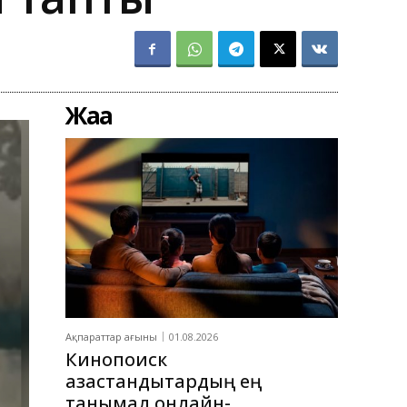
Жаңа
Ақпараттар ағыны
01.08.2026
Кинопоиск
қазақстандықтардың ең
танымал онлайн-