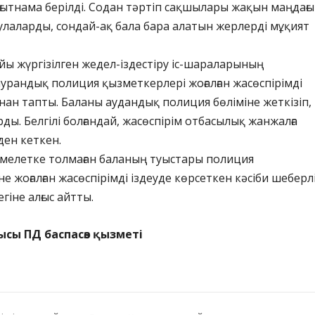
ғытнама берілді. Содан тәртіп сақшылары жақын маңдағы
лаларды, сондай-ақ бала бара алатын жерлерді мұқият
йы жүргізілген жедел-іздестіру іс-шараларының
аурандық полиция қызметкерлері жоғалған жасөспірімді
ан тапты. Баланы аудандық полиция бөліміне жеткізіп,
ды. Белгілі болғандай, жасөспірім отбасылық жанжалға
ен кеткен.
әмелетке толмаған баланың туыстары полиция
 жоғалған жасөспірімді іздеуде көрсеткен кәсіби шеберлі
гіне алғыс айтты.
ысы ПД баспасөз қызметі