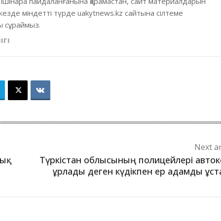
 ішінара пайдаланғанына қарамастан, сайт материалдарын
кезде міндетті түрде uakytnews.kz сайтына сілтеме
 сұраймыз.
ІГІ
Next ar
ық
Түркістан облысының полицейлері авток
ұрлады деген күдікпен ер адамды ұс