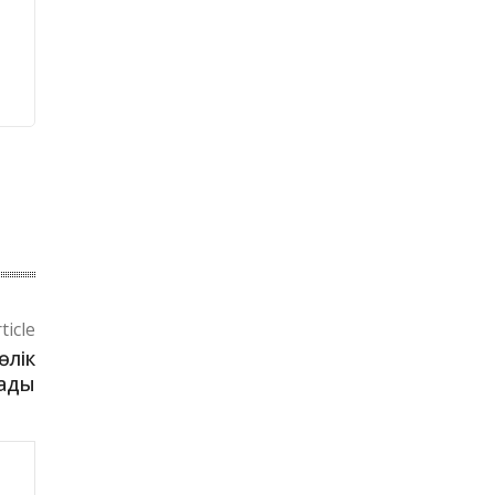
ticle
өлік
тады