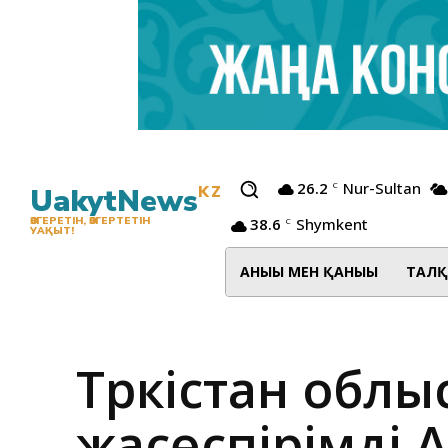
26.2
Nur-Sultan
C
UakytNews
KZ
38.6
Shymkent
ӨЗГЕРЕТІН, ӨЗГЕРТЕТІН
C
УАҚЫТ!
АНЫҒЫ МЕН ҚАНЫҒЫ
ТАЛҚ
Түркістан обл
жасөспірімді 