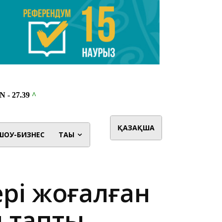
ҚАЗАҚША
ШОУ-БИЗНЕС
ТАҒЫ
рі жоғалған
н тапты