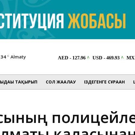
34
Almaty
C
ЫДАҒЫ ТАҚЫРЫП
СОЛ ЖАҒАЛАУ
ІЗДЕГЕНГЕ СҰРАҒАН
ысының полицейле
Алматы қаласына