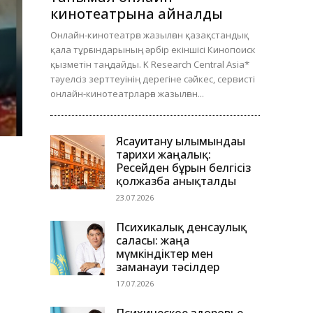
кинотеатрына айналды
Онлайн-кинотеатрға жазылған қазақстандық
қала тұрғындарының әрбір екіншісі Кинопоиск
қызметін таңдайды. K Research Central Asia*
тәуелсіз зерттеуінің дерегіне сәйкес, сервисті
онлайн-кинотеатрларға жазылған...
Ясауитану ғылымындағы
тарихи жаңалық:
Ресейден бұрын белгісіз
қолжазба анықталды
23.07.2026
Психикалық денсаулық
саласы: жаңа
мүмкіндіктер мен
заманауи тәсілдер
17.07.2026