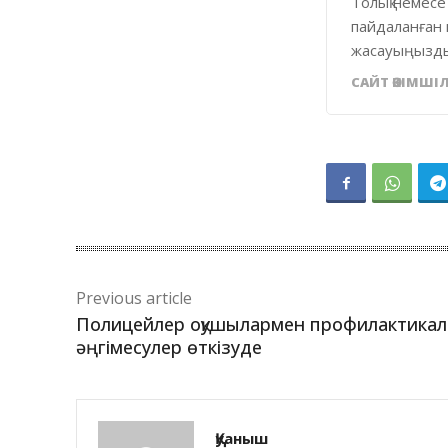
Толық немесе
пайдаланған 
жасауыңызды
САЙТ ӘКІМШІЛ
Previous article
Полицейлер оқушылармен профилактикал
әңгімесулер өткізуде
Қуаныш