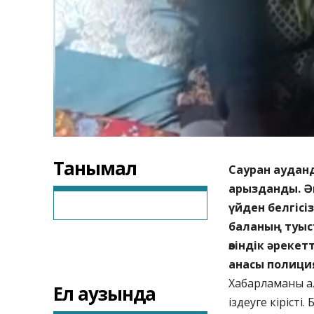
Танымал
Сауран ауданд
арызданды. Ә
үйден белгісі
баланың туыс
өзіндік әрекет
анасы полиция
Хабарламаны ал
Ел аузында
іздеуге кірісті