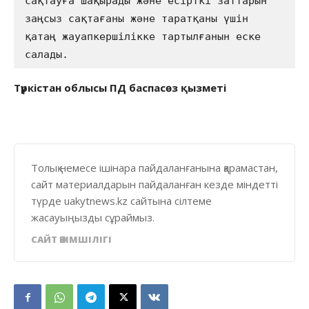
сақтауға шақырады және есірткі заттарын 
заңсыз сақтағаны және таратқаны үшін 
қатаң жауапкершілікке тартылғанын еске 
салады.
Түркістан облысы ПД баспасөз қызметі
Толық немесе ішінара пайдаланғанына қарамастан,
сайт материалдарын пайдаланған кезде міндетті
түрде uakytnews.kz сайтына сілтеме
жасауыңызды сұраймыз.
САЙТ ӘКІМШІЛІГІ