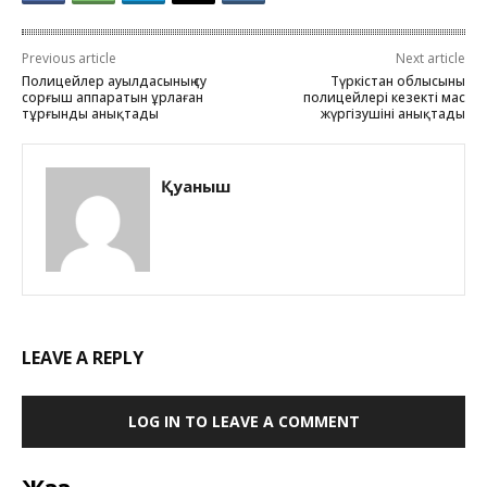
Previous article
Next article
Полицейлер ауылдасының су
Түркістан облысының
сорғыш аппаратын ұрлаған
полицейлері кезекті мас
тұрғынды анықтады
жүргізушіні анықтады
Қуаныш
LEAVE A REPLY
LOG IN TO LEAVE A COMMENT
Жаңа