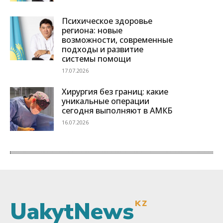
UakytNews
KZ