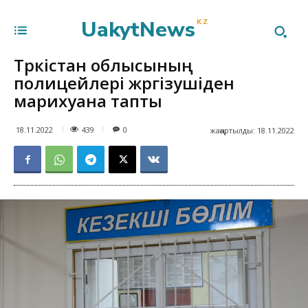
UakytNews
KZ
Түркістан облысының
полицейлері жүргізушіден
марихуана тапты
439
18.11.2022
0
жаңартылды:
18.11.2022