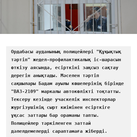
Ордабасы ауданының полицейлері "Құқықтық 
тәртіп" жедел-профилактикалық іс-шарасын 
өткізу аясында, есірткіні заңсыз сақтау 
дерегін анықтады. Мәселен тәртіп 
сақшылары Бадам ауылы көшелерінің бірінде 
"ВАЗ-2109" маркалы автокөлікті тоқтатты.       
Тексеру кезінде учаскелік инспекторлар 
жүргізушінің сырт киімінен есірткіге 
ұқсас заттары бар ораманы тапты. 
Полицейлер тәркіленген заттай 
дәлелдемелерді сараптамаға жіберді. 