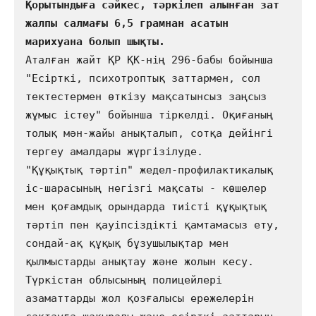
Қорытындыға сәйкес, тәркілеп алынған зат 
жалпы салмағы 6,5 грамнан асатын 
Аталған жайт ҚР ҚК-нің 296-бабы бойынша 
"Есірткі, психотроптық заттармен, сол 
тектестермен өткізу мақсатынсыз заңсыз 
жұмыс істеу" бойынша тіркелді. Оқиғаның 
толық мән-жайы анықталып, сотқа дейінгі 
тергеу амалдары жүргізілуде.                                   
"Құқықтық тәртіп" жедел-профилактикалық 
іс-шарасының негізгі мақсаты - көшелер 
мен қоғамдық орындарда тиісті құқықтық 
тәртіп пен қауіпсіздікті қамтамасыз ету, 
сондай-ақ құқық бұзушылықтар мен 
қылмыстарды анықтау және жолын кесу.                            
Түркістан облысының полицейлері 
азаматтарды жол қозғалысы ережелерін 