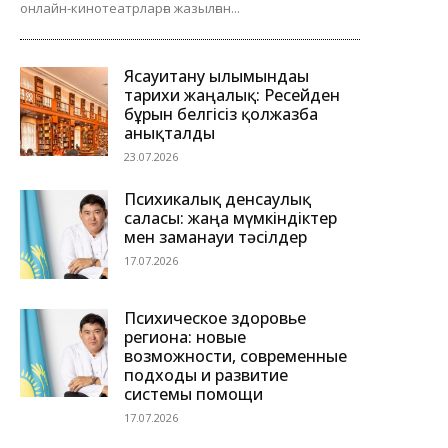
онлайн-кинотеатрларға жазылған...
Ясауитану ғылымындағы
тарихи жаңалық: Ресейден
бұрын белгісіз қолжазба
анықталды
23.07.2026
Психикалық денсаулық
саласы: жаңа мүмкіндіктер
мен заманауи тәсілдер
17.07.2026
Психическое здоровье
региона: новые
возможности, современные
подходы и развитие
системы помощи
17.07.2026