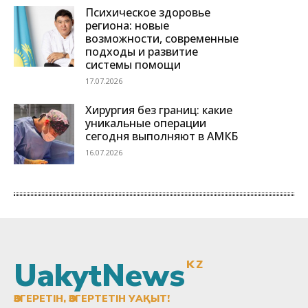
UakytNews
KZ
ӨЗГЕРЕТІН, ӨЗГЕРТЕТІН УАҚЫТ!