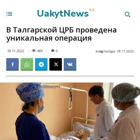
UakytNews
KZ
В Талгарской ЦРБ проведена
уникальная операция
489
18.11.2022
0
жаңартылды:
18.11.2022