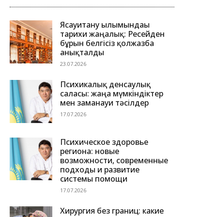
Ясауитану ғылымындағы
тарихи жаңалық: Ресейден
бұрын белгісіз қолжазба
анықталды
23.07.2026
Психикалық денсаулық
саласы: жаңа мүмкіндіктер
мен заманауи тәсілдер
17.07.2026
Психическое здоровье
региона: новые
возможности, современные
подходы и развитие
системы помощи
17.07.2026
Хирургия без границ: какие