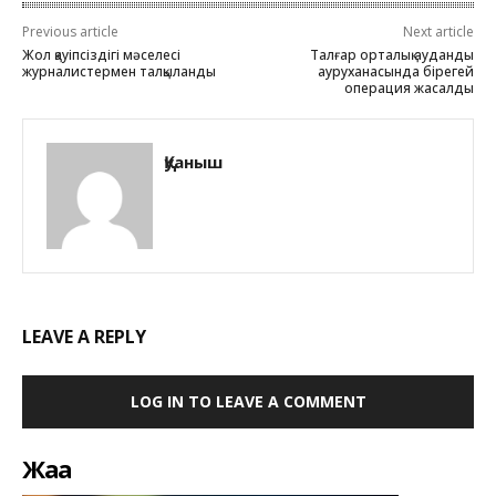
Previous article
Next article
Жол қауіпсіздігі мәселесі
Талғар орталық аудандық
журналистермен талқыланды
ауруханасында бірегей
операция жасалды
Қуаныш
LEAVE A REPLY
LOG IN TO LEAVE A COMMENT
Жаңа