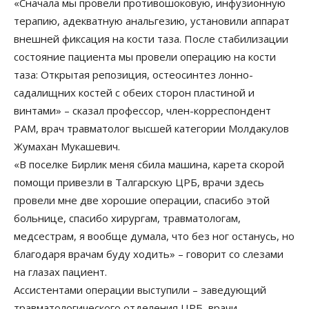
«Сначала мы провели противошоковую, инфузионную
терапию, адекватную анальгезию, установили аппарат
внешней фиксация на кости таза. После стабилизации
состояние пациента мы провели операцию на кости
таза: Открытая репозиция, остеосинтез лонно-
садалищних костей с обеих сторон пластиной и
винтами» – сказал профессор, член-корреспондент
РАМ, врач травматолог высшей категории Молдакулов
Жумахан Мукашевич.
«В поселке Бирлик меня сбила машина, карета скорой
помощи привезли в Талгарскую ЦРБ, врачи здесь
провели мне две хорошие операции, спасибо этой
больнице, спасибо хирургам, травматологам,
медсестрам, я вообще думала, что без ног останусь, но
благодаря врачам буду ходить» – говорит со слезами
на глазах пациент.
Ассистентами операции выступили – заведующий
травматологического отделения ЦРБ, врачи