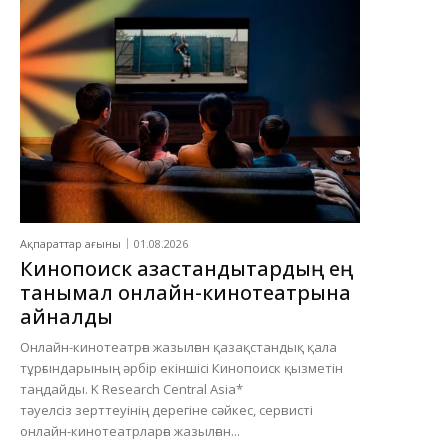
Ақпараттар ағыны
01.08.2026
Кинопоиск қазақстандықтардың ең
танымал онлайн-кинотеатрына
айналды
Онлайн-кинотеатрға жазылған қазақстандық қала
тұрғындарының әрбір екіншісі Кинопоиск қызметін
таңдайды. K Research Central Asia*
тәуелсіз зерттеуінің дерегіне сәйкес, сервисті
онлайн-кинотеатрларға жазылған...