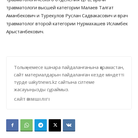
травматологи высшей категории Малаев Талгат
Аманбекович и Турекулов Руслан Садвакасович и врач
травматолог второй категории Нурмахашев Исламбек
Арыстанбекович.
Толық немесе ішінара пайдаланғанына қарамастан,
сайт материалдарын пайдаланған кезде міндетті
түрде uakytnews.kz сайтына сілтеме
жасауыңызды сұраймыз.
САЙТ ӘКІМШІЛІГІ