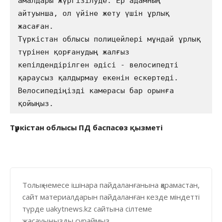
амалдары жүргізілуде. Ер адамның 
айтуынша, ол үйіне жету үшін ұрлық 
жасаған. 

Түркістан облысы полицейлері мұндай ұрлық 
түрінен қорғанудың жалғыз 
кепілдендірілген әдісі - велосипедті 
қараусыз қалдырмау екенін ескертеді. 
Велосипедіңізді камерасы бар орынға 
қойыңыз.
Түркістан облысы ПД баспасөз қызметі
Толық немесе ішінара пайдаланғанына қарамастан,
сайт материалдарын пайдаланған кезде міндетті
түрде uakytnews.kz сайтына сілтеме
жасауыңызды сұраймыз.