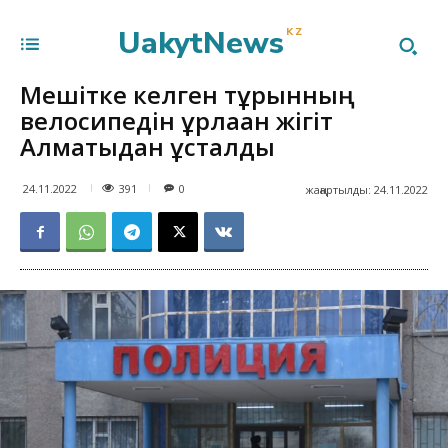
UakytNews
KZ
Мешітке келген тұрғынның
велосипедін ұрлаған жігіт
Алматыдан ұсталды
391
24.11.2022
0
жаңартылды:
24.11.2022