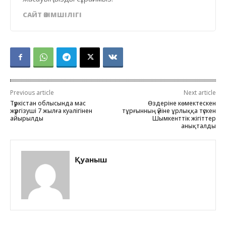
САЙТ ӘКІМШІЛІГІ
Previous article
Next article
Түркістан облысында мас
Өздеріне көмектескен
жүргізуші 7 жылға куәлігінен
тұрғынның үйіне ұрлыққа түскен
айырылды
Шымкенттік жігіттер
анықталды
Қуаныш