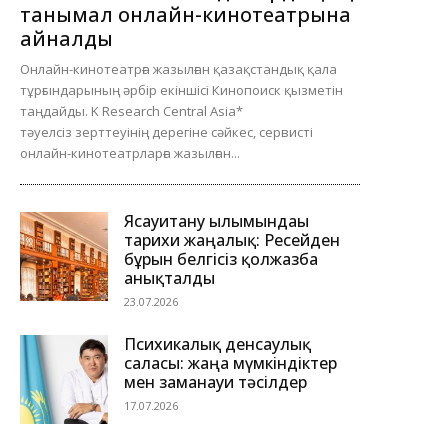
танымал онлайн-кинотеатрына
айналды
Онлайн-кинотеатрға жазылған қазақстандық қала
тұрғындарының әрбір екіншісі Кинопоиск қызметін
таңдайды. K Research Central Asia*
тәуелсіз зерттеуінің дерегіне сәйкес, сервисті
онлайн-кинотеатрларға жазылған...
Ясауитану ғылымындағы
тарихи жаңалық: Ресейден
бұрын белгісіз қолжазба
анықталды
23.07.2026
Психикалық денсаулық
саласы: жаңа мүмкіндіктер
мен заманауи тәсілдер
17.07.2026