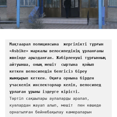
Мақтаарал полициясына  жергілікті тұрғын 
«Asbike» маркалы велосипедінің ұрланғаны 
жөнінде арызданған. Жәбірленуші тұрғынның 
айтуынша, оның мешіт  сыртына  қойып 
кеткен велосипедін белгісіз біреу 
жымқырып кеткен. Оқиға орнына бірден 
учаскелік инспекторлар келіп, велосипед 
Тәртіп сақшылары аулаларды аралап, 
куәлардан жауап алып, мешіт  пен көшеде 
орнатылған бейнебақылау камераларын 