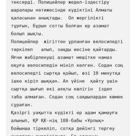
тексерді. Полицейлер жедел-іздестіру 
шаралары нәтижесінде күдіктіні Алматы 
қаласынан анықтады.  Ол жергілікті 
тұрғын, бұрын сотты болған ер азамат 
болып шықты. 

Полицейлер  жігіттен ұрланған велосипедті 
тәркілеп   алып, заңды иесіне қайтарды. 
Яғни жәбірленуші азамат мешітке намаз 
оқуға велосипедін мініп келген. Содан соң 
велосипедті сыртқа қойып, өзі 10 минутқа 
ішке кіріп шыққан. Ал үйіне  қайту үшін  
сыртқа шығып екі аяқты көлігін  іздеп 
таба алмаған. Содан соң сақшылардан көмек 
сұраған.  

Қазіргі уақытта күдікті ер адам қамауға 
алынып, ҚР ҚК-нің 188-бабы «Ұрлық» 
бойынша тіркеліп, сотқа дейінгі тергеу 