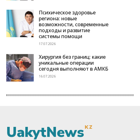
UakytNews
KZ