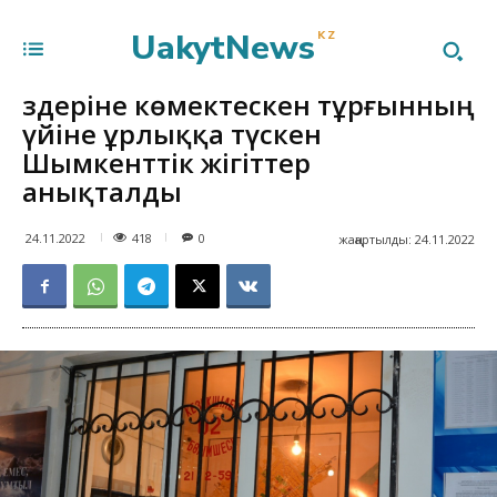
UakytNews
KZ
Өздеріне көмектескен тұрғынның
үйіне ұрлыққа түскен
Шымкенттік жігіттер
анықталды
418
24.11.2022
0
жаңартылды:
24.11.2022