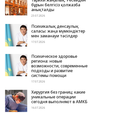
тарихи жаңалық: Ресейден
бұрын белгісіз қолжазба
анықталды
23.07.2026
Психикалық денсаулық
саласы: жаңа мүмкіндіктер
мен заманауи тәсілдер
17.07.2026
Психическое здоровье
региона: новые
возможности, современные
подходы и развитие
системы помощи
17.07.2026
Хирургия без границ: какие
уникальные операции
сегодня выполняют в АМКБ
16.07.2026