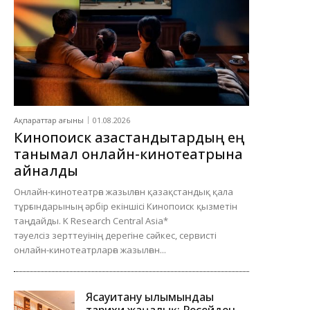
Ақпараттар ағыны
01.08.2026
Кинопоиск қазақстандықтардың ең
танымал онлайн-кинотеатрына
айналды
Онлайн-кинотеатрға жазылған қазақстандық қала
тұрғындарының әрбір екіншісі Кинопоиск қызметін
таңдайды. K Research Central Asia*
тәуелсіз зерттеуінің дерегіне сәйкес, сервисті
онлайн-кинотеатрларға жазылған...
Ясауитану ғылымындағы