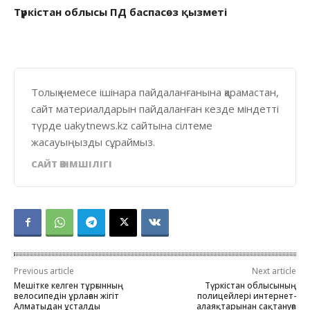
Түркістан облысы ПД баспасөз қызметі
Толық немесе ішінара пайдаланғанына қарамастан,
сайт материалдарын пайдаланған кезде міндетті
түрде uakytnews.kz сайтына сілтеме
жасауыңызды сұраймыз.
САЙТ ӘКІМШІЛІГІ
Previous article
Next article
Мешітке келген тұрғынның
Түркістан облысының
велосипедін ұрлаған жігіт
полицейлері интернет-
Алматыдан ұсталды
алаяқтарынан сақтануға