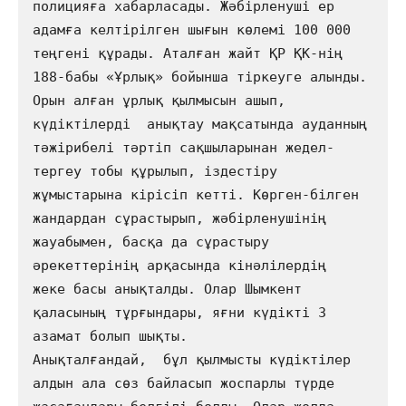
полицияға хабарласады. Жәбірленуші ер 
адамға келтірілген шығын көлемі 100 000 
теңгені құрады. Аталған жайт ҚР ҚК-нің 
188-бабы «Ұрлық» бойынша тіркеуге алынды. 

Орын алған ұрлық қылмысын ашып, 
күдіктілерді  анықтау мақсатында ауданның 
тәжірибелі тәртіп сақшыларынан жедел-
тергеу тобы құрылып, іздестіру 
жұмыстарына кірісіп кетті. Көрген-білген 
жандардан сұрастырып, жәбірленушінің 
жауабымен, басқа да сұрастыру 
әрекеттерінің арқасында кінәлілердің  
жеке басы анықталды. Олар Шымкент 
қаласының тұрғындары, яғни күдікті 3 
азамат болып шықты.  

Анықталғандай,  бұл қылмысты күдіктілер 
алдын ала сөз байласып жоспарлы түрде 