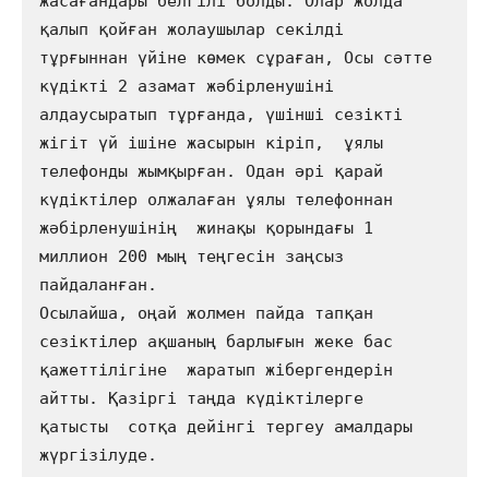
жасағандары белгілі болды. Олар жолда 
қалып қойған жолаушылар секілді    
тұрғыннан үйіне көмек сұраған, Осы сәтте 
күдікті 2 азамат жәбірленушіні 
алдаусыратып тұрғанда, үшінші сезікті 
жігіт үй ішіне жасырын кіріп,  ұялы 
телефонды жымқырған. Одан әрі қарай 
күдіктілер олжалаған ұялы телефоннан 
жәбірленушінің  жинақы қорындағы 1 
миллион 200 мың теңгесін заңсыз  
пайдаланған. 

Осылайша, оңай жолмен пайда тапқан 
сезіктілер ақшаның барлығын жеке бас 
қажеттілігіне  жаратып жібергендерін 
айтты. Қазіргі таңда күдіктілерге  
қатысты  сотқа дейінгі тергеу амалдары 
жүргізілуде.