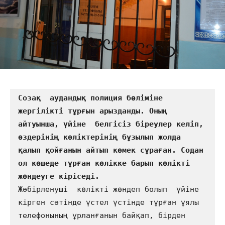
Созақ  аудандық полиция бөліміне  
жергілікті тұрғын арызданды. Оның 
айтуынша, үйіне  белгісіз біреулер келіп, 
өздерінің көліктерінің бұзылып жолда 
қалып қойғанын айтып көмек сұраған. Содан 
ол көшеде тұрған көлікке барып көлікті 
Жәбірленуші  көлікті жөндеп болып  үйіне 
кірген сәтінде үстел үстінде тұрған ұялы 
телефонының ұрланғанын байқап, бірден 