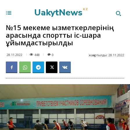
UakytNews
KZ
№15 мекеме қызметкерлерінің
арасында спорттық іс-шара
ұйымдастырылды
448
28.11.2022
0
жаңартылды:
28.11.2022