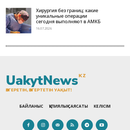
UakytNews
KZ
ӨЗГЕРЕТІН, ӨЗГЕРТЕТІН УАҚЫТ!
БАЙЛАНЫС
ҚҰПИЯЛЫҚ САЯСАТЫ
КЕЛІСІМ