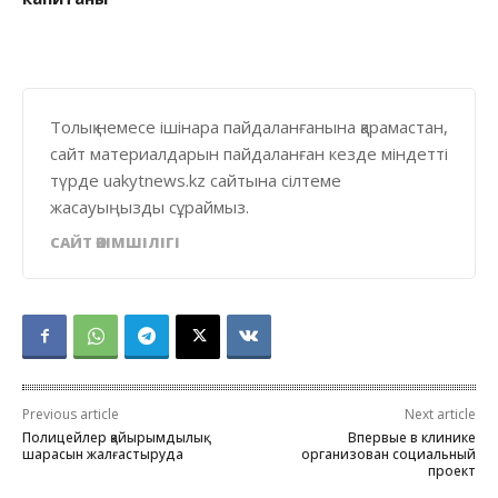
Толық немесе ішінара пайдаланғанына қарамастан,
сайт материалдарын пайдаланған кезде міндетті
түрде uakytnews.kz сайтына сілтеме
жасауыңызды сұраймыз.
САЙТ ӘКІМШІЛІГІ
Previous article
Next article
Полицейлер қайырымдылық
Впервые в клинике
шарасын жалғастыруда
организован социальный
проект