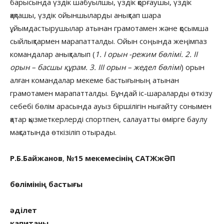
барысында үздік шабуылшы, үздік қорғаушы, үздік
қақпашы, үздік ойыншыларды анықтап шара
ұйымдастырушылар атынан грамотамен және қосымша
сыйлықтармен марапатталды. Ойын соңында жеңімпаз
командалар анықталып (
1. I орын -режим бөлімі. 2. II
орын – басшы құрам. 3. III орын – жедел бөлімі
) орын
алған командалар мекеме бастығының атынан
грамотамен марапатталды. Бұндай іс-шараларды өткізу
себебі бөлім арасында ауыз біршілігін нығайту сонымен
қатар қызметкерлерді спортпен, салауатты өмірге баулу
мақсатында өткізіліп отырады.
Р.Б.Байжанов
,
№15 мекемесінің САТЖжӘП
бөлімінің бастығы
әділет
капитаны