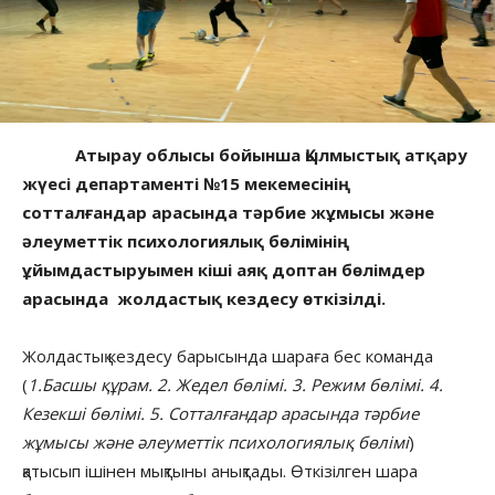
Атырау облысы бойынша Қылмыстық атқару
жүесі департаменті №15 мекемесінің
сотталғандар арасында тәрбие жұмысы және
әлеуметтік психологиялық бөлімінің
ұйымдастыруымен кіші аяқ доптан бөлімдер
арасында жолдастық кездесу өткізілді.
Жолдастық кездесу барысында шараға бес команда
(
1.Басшы құрам. 2. Жедел бөлімі. 3. Режим бөлімі. 4.
Кезекші бөлімі. 5. Сотталғандар арасында тәрбие
жұмысы және әлеуметтік психологиялық бөлімі
)
қатысып ішінен мықтыны анықтады. Өткізілген шара