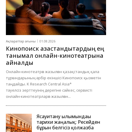
Ақпараттар ағыны
01.08.2026
Кинопоиск қазақстандықтардың ең
танымал онлайн-кинотеатрына
айналды
Онлайн-кинотеатрға жазылған қазақстандық қала
тұрғындарының әрбір екіншісі Кинопоиск қызметін
таңдайды. K Research Central Asia*
тәуелсіз зерттеуінің дерегіне сәйкес, сервисті
онлайн-кинотеатрларға жазылған...
Ясауитану ғылымындағы
тарихи жаңалық: Ресейден
бұрын белгісіз қолжазба