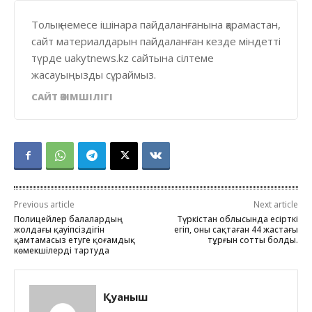
Толық немесе ішінара пайдаланғанына қарамастан,
сайт материалдарын пайдаланған кезде міндетті
түрде uakytnews.kz сайтына сілтеме
жасауыңызды сұраймыз.
САЙТ ӘКІМШІЛІГІ
Previous article
Next article
Полицейлер балалардың
Түркістан облысында есірткі
жолдағы қауіпсіздігін
егіп, оны сақтаған 44 жастағы
қамтамасыз етуге қоғамдық
тұрғын сотты болды.
көмекшілерді тартуда
Қуаныш