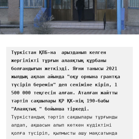
Түркістан ҚПБ-на  арызданып келген 
жергілікті тұрғын алаяқтың құрбаны 
болғандығын жеткізді. Яғни танысы 2021 
жылдың ақпан айында "оқу орнына грантқа 
түсіріп беремін" деп сеніміне кіріп, 1 
500 000 теңгесін алған. Аталған жайтты 
тәртіп сақшылары ҚР ҚК-нің 190-бабы 
Түркістандық тәртіп сақшылары тұрғынды 
алдап, ақшасын алып кеткен күдіктіні 
қолға түсіріп, қылмысты ашу мақсатында 