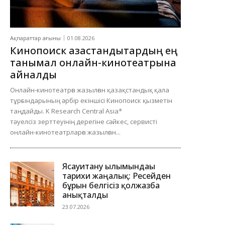
Ақпараттар ағыны
01.08.2026
Кинопоиск қазақстандықтардың ең
танымал онлайн-кинотеатрына
айналды
Онлайн-кинотеатрға жазылған қазақстандық қала
тұрғындарының әрбір екіншісі Кинопоиск қызметін
таңдайды. K Research Central Asia*
тәуелсіз зерттеуінің дерегіне сәйкес, сервисті
онлайн-кинотеатрларға жазылған...
Ясауитану ғылымындағы
тарихи жаңалық: Ресейден
бұрын белгісіз қолжазба
анықталды
23.07.2026