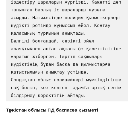
іздестіру шараларын жүргізді. Қажетті деп 
танылған барлық іс-шараларды жүзеге 
асырды. Нәтижесінде полиция қызметкерлері 
күдікті ретінде жұмыссыз әйел, Кентау  
қаласының тұрғынын анықтады. 

Белгілі болғандай, сезікті әйел 
алаяқтықпен алған ақшаны өз қажеттілігіне 
жаратып жіберген. Тәртіп сақшылары 
күдіктінің бұдан басқа да қылмыстарға 
қатыстылығын анықтау үстінде.

Сондықтан облыс полицейлері мүмкіндігінше 
сақ болып, кез келген  адамға артық сенім 
білдірмеу керектігін айтады.
Түркістан облысы ПД баспасөз қызметі