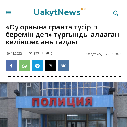
UakytNews
KZ
«Оқу орнына грантқа түсіріп
беремін деп» тұрғынды алдаған
келіншек анықталды
377
29.11.2022
0
жаңартылды:
29.11.2022