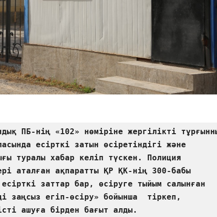
ндық ПБ-нің «102» нөміріне жергілікті тұрғынны
ласында есірткі затын өсіретіндігі және 
ығы туралы хабар келіп түскен. Полиция 
ері аталған ақпаратты ҚР ҚК-нің 300-бабы 
 есiрткi заттар бар, өсiруге тыйым салынған 
дi заңсыз егіп-өсіру» бойынша  тіркеп, 