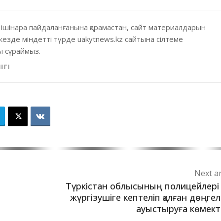
 ішінара пайдаланғанына қарамастан, сайт материалдарын
кезде міндетті түрде uakytnews.kz сайтына сілтеме
 сұраймыз.
ІГІ
Next ar
Түркістан облысының полицейлері 
жүргізушіге кептеліп қалған дөңгел
ауыстыруға көмект