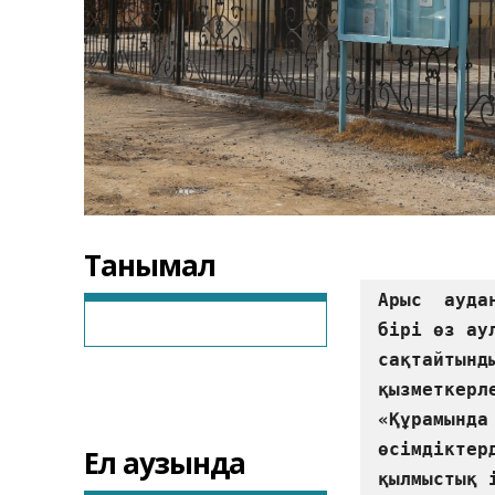
Танымал
Арыс  ауда
бірі өз ау
сақтайтынд
қызметкерл
«Құрамында
өсiмдiктер
Ел аузында