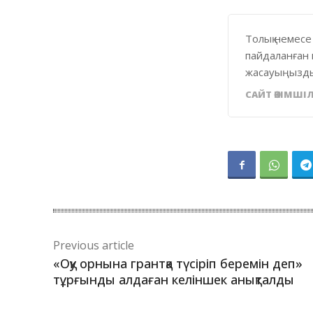
Толық немесе
пайдаланған 
жасауыңызды
САЙТ ӘКІМШІЛ
Previous article
«Оқу орнына грантқа түсіріп беремін деп»
тұрғынды алдаған келіншек анықталды