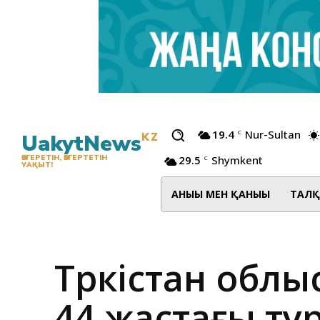
19.4
Nur-Sultan
C
UakytNews
KZ
29.5
Shymkent
ӨЗГЕРЕТІН, ӨЗГЕРТЕТІН
C
УАҚЫТ!
АНЫҒЫ МЕН ҚАНЫҒЫ
ТАЛҚ
Түркістан облы
44 жастағы тұ