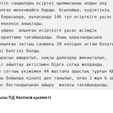
ртіп сақшылары есірткі қылмысының алдын алу 
алған мекенжайға барды. Осылайша, күдіктінің 
 барысында, ауласында 146 түп есірткіге ұқсас  
 еккенін анықтады. 

 үйден  алынған есірткіге ұқсас өсімдік 
сараптама тағайындады. Оның қорытындысына 
ынылған заттың салмағы 20 келіден астам болаты
ні белгілі болды.  

арасын ажыратып, нақты дәлелдер жинақталып, 
іс айыптау актісімен бірге сотқа жолданды. 
е соттың үкімімен 44 жастағы арыстық тұрғын Қ
бы бойынша кінәлі деп танылып, оған 3 жыл 6 ай
ас бостандығынан айыру  жазасы тағайындалды. 
ысы ПД баспасөз қызметі