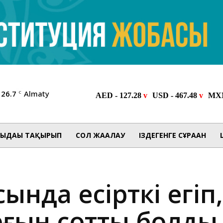
26.7
Almaty
C
ЫДАҒЫ ТАҚЫРЫП
СОЛ ЖАҒАЛАУ
ІЗДЕГЕНГЕ СҰРАҒАН
сында есірткі егіп
рғын сотты болды