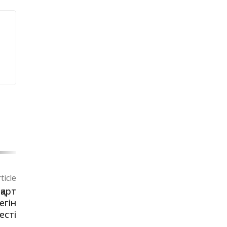
ticle
қарт
егін
есті