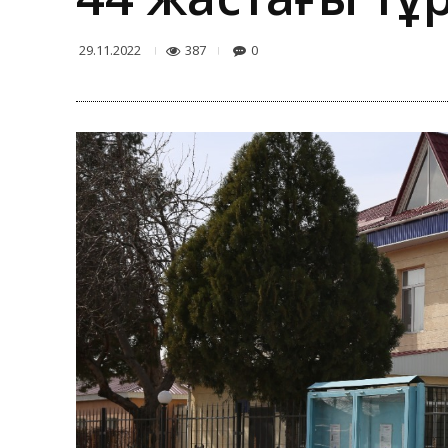
387
0
29.11.2022