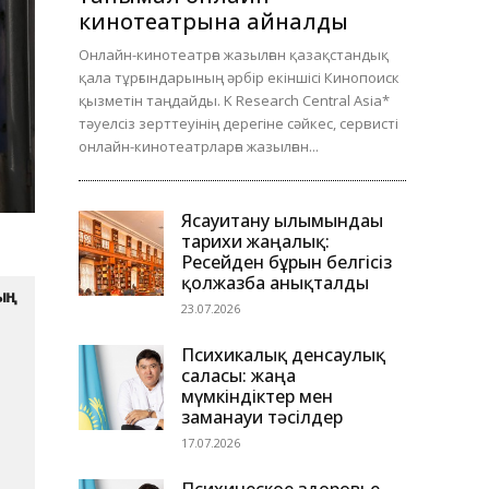
кинотеатрына айналды
Онлайн-кинотеатрға жазылған қазақстандық
қала тұрғындарының әрбір екіншісі Кинопоиск
қызметін таңдайды. K Research Central Asia*
тәуелсіз зерттеуінің дерегіне сәйкес, сервисті
онлайн-кинотеатрларға жазылған...
Ясауитану ғылымындағы
тарихи жаңалық:
Ресейден бұрын белгісіз
қолжазба анықталды
ң 
23.07.2026
Психикалық денсаулық
саласы: жаңа
мүмкіндіктер мен
заманауи тәсілдер
17.07.2026