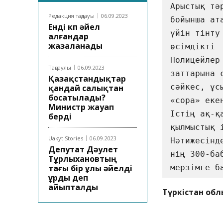
Арыстық тә
Редакция таңдауы
06.09.2023
бойынша ат
Енді көп әйел
үйін тінту
алғандар
жазаланады
өсімдікті 
Полицейлер
Таңдаулы
06.09.2023
заттарына 
Қазақстандықтар
сәйкес, ұс
қандай салықтан
босатылады?
«сора» еке
Министр жауап
Істің ақ-қ
берді
қылмыстық 
Uakyt Stories
06.09.2023
Нәтижесінд
Депутат Дәулет
нің 300-ба
Тұрлыхановтың
тағы бір ұлы әйелді
мерзімге б
ұрды деп
айыпталды
Түркістан обл