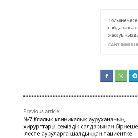
Толық немесе
пайдаланған 
жасауыңызды
САЙТ ӘКІМШІЛ
Previous article
№7 Қалалық клиникалық аурухананың
хирургтары семіздік салдарынан бірнеше
ілеспе ауруларға шалдыққан пациентке