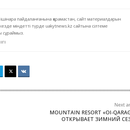
 ішінара пайдаланғанына қарамастан, сайт материалдарын
кезде міндетті түрде uakytnews.kz сайтына сілтеме
 сұраймыз.
ІГІ
Next ar
MOUNTAIN RESORT «OI-QARAG
ОТКРЫВАЕТ ЗИМНИЙ СЕ