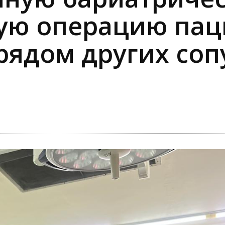
ую операцию пац
рядом других со