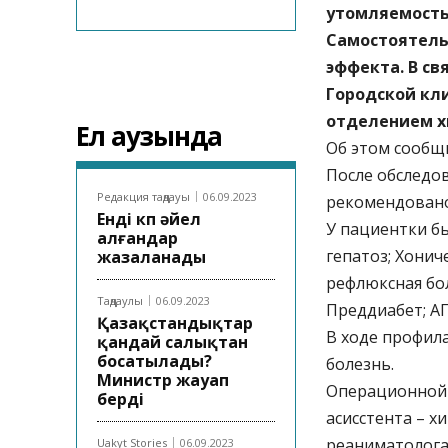
утомляемость,
Самостоятель
эффекта. В св
Городской кл
отделением х
Ел аузында
Об этом сообщи
После обследо
Редакция таңдауы
06.09.2023
рекомендовано
Енді көп әйел
У пациентки б
алғандар
гепатоз; Хонич
жазаланады
рефлюксная бо
Таңдаулы
06.09.2023
Преддиабет; АГ
Қазақстандықтар
В ходе профил
қандай салықтан
босатылады?
болезнь.
Министр жауап
Операционной 
берді
асисстента – х
реаниматолога
Uakyt Stories
06.09.2023