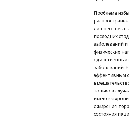
Проблема избы
распространен
лишнего веса з
последних ста
заболеваний и 
физические на
единственный 
заболеваний. В
эффективным с
вмешательство
только в случа
имеются хрони
ожирения; тер
состояния паци