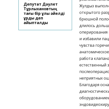
Депутат Дәулет
Жулдыз выполн
Тұрлыхановтың
открытого раз
тағы бір ұлы әйелді
ұрды деп
брюшной полос
айыпталды
длилось дольше
оперирования 
и избавили па
чувства горечи
анатомическое
работа клапан
естественный 
послеоперацио
неприятных ощ
Благодаря осн
диагностическ
оборудованием
эндовидеохиру