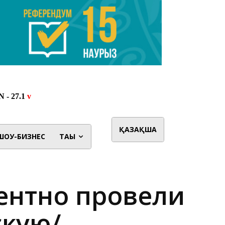
ҚАЗАҚША
ШОУ-БИЗНЕС
ТАҒЫ
ентно провели
скую/