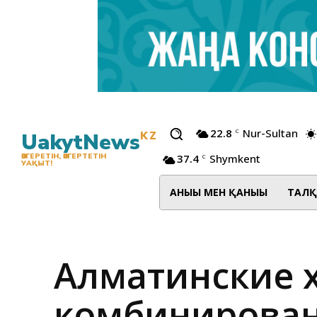
22.8
Nur-Sultan
C
UakytNews
KZ
37.4
Shymkent
ӨЗГЕРЕТІН, ӨЗГЕРТЕТІН
C
УАҚЫТ!
АНЫҒЫ МЕН ҚАНЫҒЫ
ТАЛҚ
Алматинские 
комбинирован