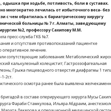
 одышка при ходьбе, потливость, боли в суставах.
но многократно лечилась от избыточного веса- без
язи с чем обратилась к бариатрическому хирургу
инической больницы № 7 г. Алматы, заведующему
ирургии №2, профессору Сахипову М.М.
ла пресс-служба ГКБ №7.
вания и отсутствия противопоказаний пациентке
 оперативное лечение.
ыли сопутствующие заболевания: Метаболический жиро
еский калькулезный холецистит; Гастроэзофагеальная
лезнь; Грыжа пищеводного отверстия диафрагмы 1 типа
-1-2ст.
актического осмотра ранее была выявлена желчекамен
бригадой в составе оперирующего хирурга Мусы Сахип
ирурга Фараби Стамкулова, Ильяра Абдраим, анестезиол
 Марата Лекерова и операционной медицинской сестр