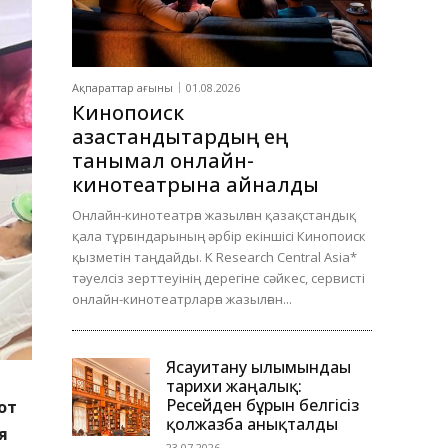
Ақпараттар ағыны
01.08.2026
Кинопоиск
қазақстандықтардың ең
танымал онлайн-
кинотеатрына айналды
Онлайн-кинотеатрға жазылған қазақстандық
қала тұрғындарының әрбір екіншісі Кинопоиск
қызметін таңдайды. K Research Central Asia*
тәуелсіз зерттеуінің дерегіне сәйкес, сервисті
онлайн-кинотеатрларға жазылған...
Ясауитану ғылымындағы
тарихи жаңалық:
Ресейден бұрын белгісіз
от
қолжазба анықталды
я
23.07.2026