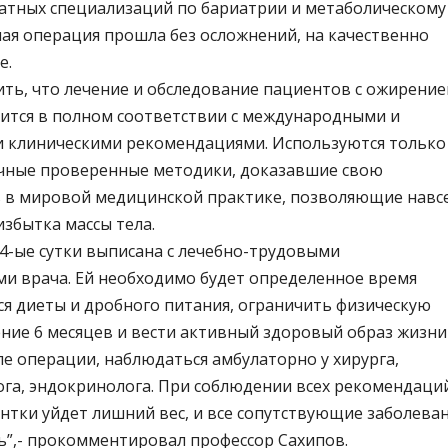
атных специализаций по бариатрии и метаболическому
ная операция прошла без осложнений, на качественно
е.
ить, что лечение и обследование пациентов с ожирение
ится в полном соответствии с международными и
и клиническими рекомендациями. Используются только
ные проверенные методики, доказавшие свою
 в мировой медицинской практике, позволяющие навс
избытка массы тела.
 4-ые сутки выписана с лечебно-трудовыми
и врача. Ей необходимо будет определенное время
я диеты и дробного питания, ограничить физическую
ение 6 месяцев и вести активный здоровый образ жизни
ле операции, наблюдаться амбулаторно у хирурга,
ога, эндокринолога. При соблюдении всех рекомендаци
нтки уйдет лишний вес, и все сопутствующие заболева
ь”,- прокомментировал профессор Сахипов.