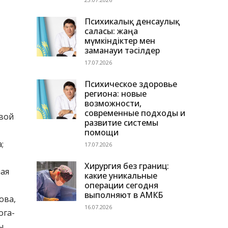
Психикалық денсаулық
саласы: жаңа
мүмкіндіктер мен
заманауи тәсілдер
17.07.2026
Психическое здоровье
региона: новые
возможности,
современные подходы и
вой
развитие системы
помощи
;
17.07.2026
Хирургия без границ:
ная
какие уникальные
операции сегодня
выполняют в АМКБ
ова,
16.07.2026
ога-
ы