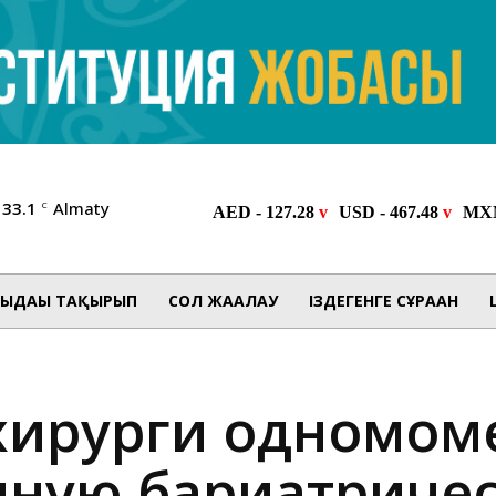
33.1
Almaty
C
ЫДАҒЫ ТАҚЫРЫП
СОЛ ЖАҒАЛАУ
ІЗДЕГЕНГЕ СҰРАҒАН
хирурги одномом
ную бариатриче