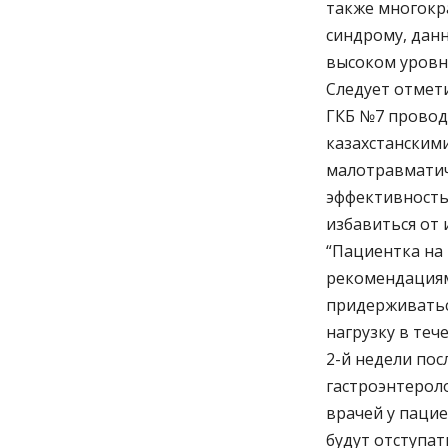
также многокр
синдрому, дан
высоком уровн
Следует отмет
ГКБ №7 провод
казахстанским
малотравматич
эффективность
избавиться от 
“Пациентка на
рекомендациям
придерживатьс
нагрузку в теч
2-й недели пос
гастроэнтерол
врачей у пацие
будут отступат