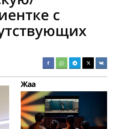
иентке с
путствующих
Жаңа