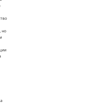
з
ство
, но
и
ации
я
 а