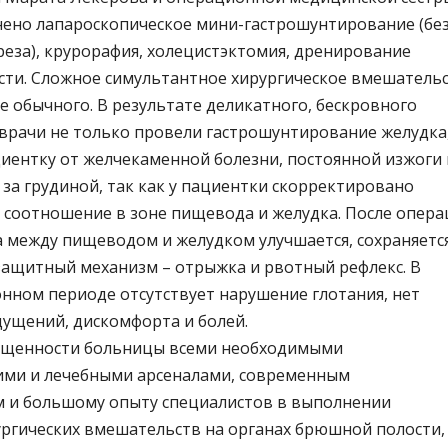
ено лапароскопическое мини-гастрошунтирование (бе
реза), крурорафия, холецистэктомия, дренирование
ти. Сложное симультантное хирургическое вмешатель
 обычного. В результате деликатного, бескровного
врачи не только провели гастрошунтирование желудка
циентку от желчекаменной болезни, постоянной изжоги 
 за грудиной, так как у пациентки скорректировано
 соотношение в зоне пищевода и желудка. После опер
а между пищеводом и желудком улучшается, сохраняетс
защитный механизм – отрыжка и рвотный рефлекс. В
нном периоде отсутствует нарушение глотания, нет
ущений, дискомфорта и болей.
ащенности больницы всеми необходимыми
ими и лечебными арсеналами, современным
 и большому опыту специалистов в выполнении
ргических вмешательств на органах брюшной полости,