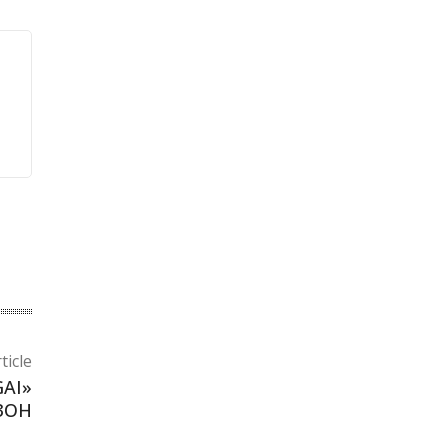
ticle
AI»
ЗОН