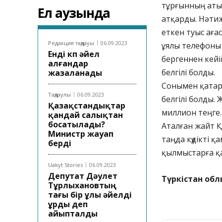
тұрғынның атын
Ел аузында
атқарды. Нәтиж
еткен туыс аға
Редакция таңдауы
06.09.2023
ұялы телефоны 
Енді көп әйел
бергеннен кейі
алғандар
белгілі болды.
жазаланады
Сонымен қатар 
Таңдаулы
06.09.2023
белгілі болды.
Қазақстандықтар
миллион теңге.
қандай салықтан
босатылады?
Аталған жайт Қ
Министр жауап
таңда күдікті 
берді
қылмыстарға қа
Uakyt Stories
06.09.2023
Депутат Дәулет
Түркістан обл
Тұрлыхановтың
тағы бір ұлы әйелді
ұрды деп
айыпталды