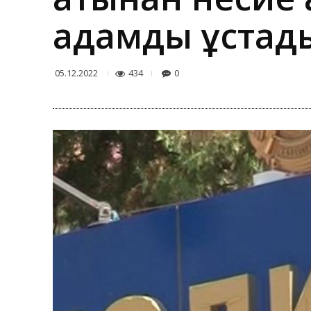
адамды ұстад
434
0
05.12.2022