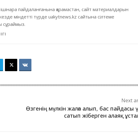
 ішінара пайдаланғанына қарамастан, сайт материалдарын
кезде міндетті түрде uakytnews.kz сайтына сілтеме
 сұраймыз.
ІГІ
Next ar
Өзгенің мүлкін жалға алып, бас пайдасы 
сатып жіберген алаяқ ұст