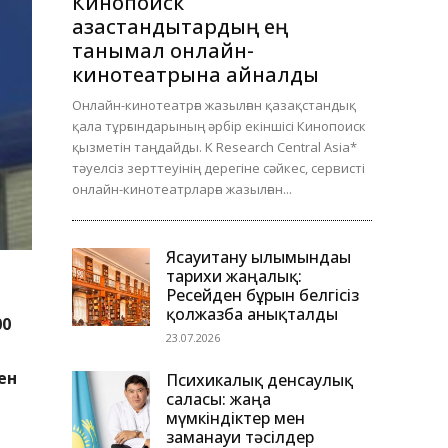
Кинопоиск
қазақстандықтардың ең
танымал онлайн-
кинотеатрына айналды
Онлайн-кинотеатрға жазылған қазақстандық
қала тұрғындарының әрбір екіншісі Кинопоиск
қызметін таңдайды. K Research Central Asia*
тәуелсіз зерттеуінің дерегіне сәйкес, сервисті
онлайн-кинотеатрларға жазылған...
Ясауитану ғылымындағы
тарихи жаңалық:
Ресейден бұрын белгісіз
қолжазба анықталды
00
23.07.2026
ен
Психикалық денсаулық
саласы: жаңа
мүмкіндіктер мен
заманауи тәсілдер