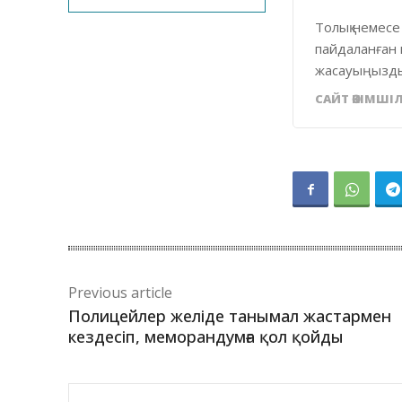
Толық немесе
пайдаланған 
жасауыңызды
САЙТ ӘКІМШІЛ
Previous article
Полицейлер желіде танымал жастармен
кездесіп, меморандумға қол қойды