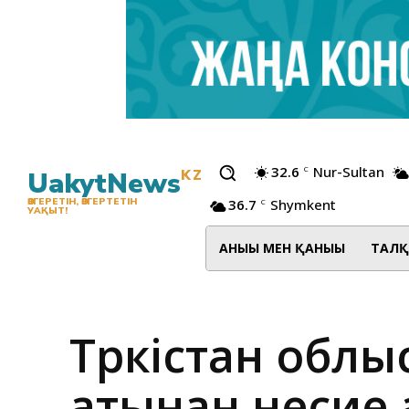
32.6
Nur-Sultan
C
UakytNews
KZ
36.7
Shymkent
ӨЗГЕРЕТІН, ӨЗГЕРТЕТІН
C
УАҚЫТ!
АНЫҒЫ МЕН ҚАНЫҒЫ
ТАЛҚ
Түркістан обл
атынан несие 