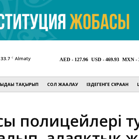
33.7
Almaty
C
ЫДАҒЫ ТАҚЫРЫП
СОЛ ЖАҒАЛАУ
ІЗДЕГЕНГЕ СҰРАҒАН
ысы полицейлері 
алып, алаяқтық ж