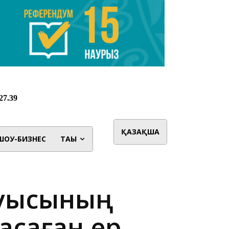
ҚАЗАҚША
ШОУ-БИЗНЕС
ТАҒЫ
туысының
асаған ер