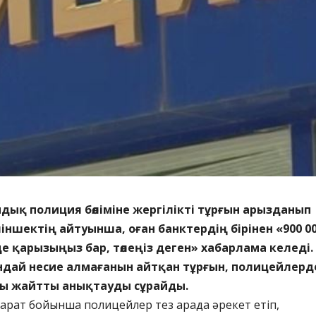
дық полиция бөліміне жергілікті тұрғын арызданып
ліншектің айтуынша, оған банктердің бірінен «900 0
де қарызыңыз бар, төлеңіз деген» хабарлама келеді.
дай несие алмағанын айтқан тұрғын, полицейлерд
осы жайтты анықтауды сұрайды.
қпарат бойынша полицейлер тез арада әрекет етіп,