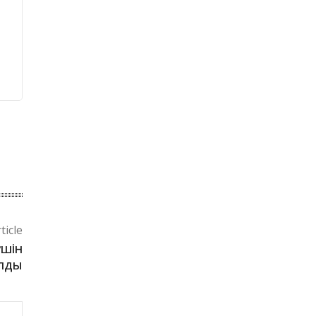
ticle
үшін
алды