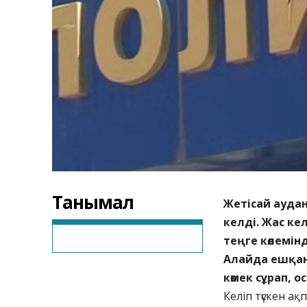
Танымал
Жетісай аудан
келді. Жас ке
теңге көлемін
Алайда ешқан
көмек сұрап, 
Келіп түскен а