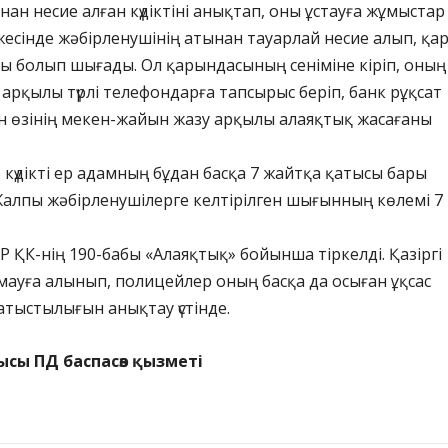
ан несие алған күдіктіні анықтап, оны ұстауға жұмыстар
есінде жәбірленушінің атынан тауарлай несие алып, қа
сы болып шығады. Ол қарындасының сеніміне кіріп, оның
арқылы түрлі телефондарға тапсырыс беріп, банк рұқсат
н өзінің мекен-жайын жазу арқылы алаяқтық жасағаны
күдікті ер адамның бұдан басқа 7 жайтқа қатысы бары
 Жалпы жәбірленушілерге келтірілген шығынның көлемі 7
Р ҚК-нің 190-бабы «Алаяқтық» бойынша тіркелді. Қазіргі
қамауға алынып, полицейлер оның басқа да осыған ұқсас
тыстылығын анықтау үстінде.
ысы ПД баспасөз қызметі