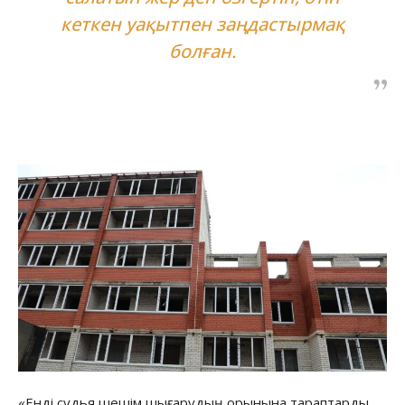
кеткен уақытпен заңдастырмақ
болған.
«Енді судья шешім шығарудың орынына тараптарды