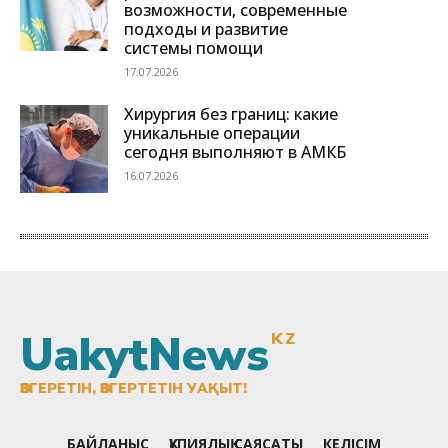
UakytNews
KZ
ӨЗГЕРЕТІН, ӨЗГЕРТЕТІН УАҚЫТ!
БАЙЛАНЫС
ҚҰПИЯЛЫҚ САЯСАТЫ
КЕЛІСІМ