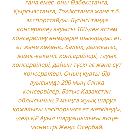
ғана емес, оны Өзбекстанға,
Қырғызстанға, Тәжікстанға және т.б.
экспорттайды. Бүгінгі таңда
консервілеу зауыты 100-ден астам
консервілеу өнімдерін шығарады: ет,
ет және көкөніс, балық, деликатес,
жеміс-көкөніс консервілері, тауық
консервілері, дайын түскі ас және сүт
консервілері. Оның қуаты-бір
ауысымда 200 мың банка
консервілер. Батыс Қазақстан
облысының 3 мыңға жуық шаруа
қожалығы кәсіпорынға ет жеткізеді»,
-деді ҚР Ауыл шаруашылығы вице-
министрі Жеңіс Өсербай.