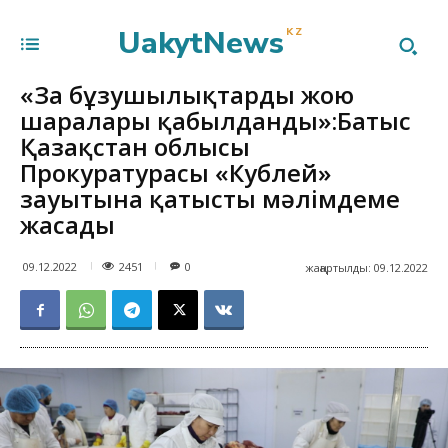
UakytNews
KZ
«Заң бұзушылықтарды жою
шаралары қабылданды»:Батыс
Қазақстан облысы
Прокуратурасы «Кублей»
зауытына қатысты мәлімдеме
жасады
2451
09.12.2022
0
жаңартылды:
09.12.2022