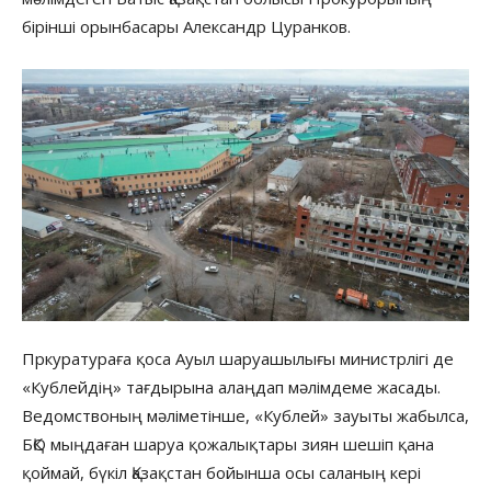
бірінші орынбасары Александр Цуранков.
Пркуратураға қоса Ауыл шаруашылығы министрлігі де
«Кублейдің» тағдырына алаңдап мәлімдеме жасады.
Ведомствоның мәліметінше, «Кублей» зауыты жабылса,
БҚО мыңдаған шаруа қожалықтары зиян шешіп қана
қоймай, бүкіл Қазақстан бойынша осы саланың кері