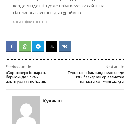
кезде міндетті түрде uakytnews.kz сайтына
сілтеме жасауыңызды сұраймыз.
САЙТ ӘКІМШІЛІГІ
Previous article
Next article
«Борышкер» іс-шарасы
Түркістан облысында мас халде
барысында 17 көлік
көлік басқарған ер азаматқа
айыптұраққа қойылды
қатысты сот үкімі шықты
Қуаныш