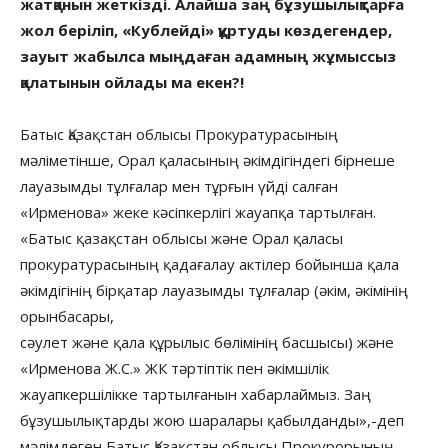
жатқанын жеткізді. Алайша заң бұзушылықтарға
жол беріліп, «Кублейді» құртуды көздегендер,
зауыт жабылса мыңдаған адамның жұмыссыз
қалатынын ойлады ма екен?!
Батыс Қазақстан облысы Прокуратурасының
мәліметінше, Орал қаласының әкімдігіндегі бірнеше
лауазымды тұлғалар мен тұрғын үйді салған
«Ирменова» жеке кәсіпкерлігі жауапқа тартылған.
«Батыс қазақстан облысы және Орал қаласы
прокуратурасының қадағалау актілер бойынша қала
әкімдігінің бірқатар лауазымды тұлғалар (әкім, әкімінің
орынбасары,
сәулет және қала құрылыс бөлімінің басшысы) және
«Ирменова Ж.С.» ЖК тәртіптік пен әкімшілік
жауапкершілікке тартылғанын хабарлаймыз. Заң
бұзушылықтарды жою шаралары қабылданды»,-деп
мәлімдеген Батыс Қазақстан облысы Прокурорының