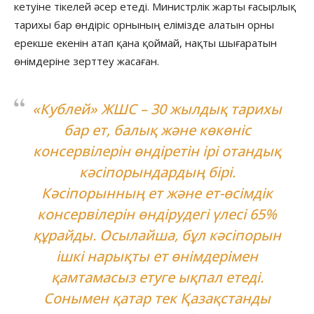
кетуіне тікелей әсер етеді. Министрлік жарты ғасырлық
тарихы бар өндіріс орнының елімізде алатын орны
ерекше екенін атап қана қоймай, нақты шығаратын
өнімдеріне зерттеу жасаған.
«Кублей» ЖШС – 30 жылдық тарихы
бар ет, балық және көкөніс
консервілерін өндіретін ірі отандық
кәсіпорындардың бірі.
Кәсіпорынның ет және ет-өсімдік
консервілерін өндірудегі үлесі 65%
құрайды. Осылайша, бұл кәсіпорын
ішкі нарықты ет өнімдерімен
қамтамасыз етуге ықпал етеді.
Сонымен қатар тек Қазақстанды