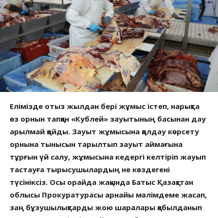
Елімізде отыз жылдан бері жұмыс істеп, нарықта
өз орнын тапқан «Кублей» зауытының басынан дау
арылмай қойды. Зауыт жұмысына қолдау көрсету
орнына тынысын тарылтып зауыт аймағына
тұрғын үй салу, жұмысына кедергі келтіріп жауып
тастауға тырысушылардың не көздегені
түсініксіз. Осы орайда жақында Батыс Қазақстан
облысы Прокуратурасы арнайы мәлімдеме жасап,
заң бұзушылықтарды жою шаралары қабылданып