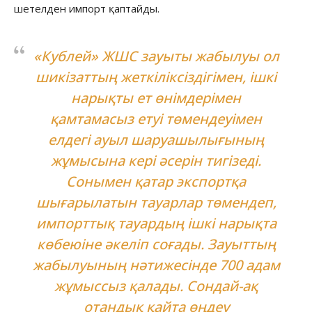
шетелден импорт қаптайды.
«Кублей» ЖШС зауыты жабылуы ол
шикізаттың жеткіліксіздігімен, ішкі
нарықты ет өнімдерімен
қамтамасыз етуі төмендеуімен
елдегі ауыл шаруашылығының
жұмысына кері әсерін тигізеді.
Сонымен қатар экспортқа
шығарылатын тауарлар төмендеп,
импорттық тауардың ішкі нарықта
көбеюіне әкеліп соғады. Зауыттың
жабылуының нәтижесінде 700 адам
жұмыссыз қалады. Сондай-ақ
отандық қайта өңдеу