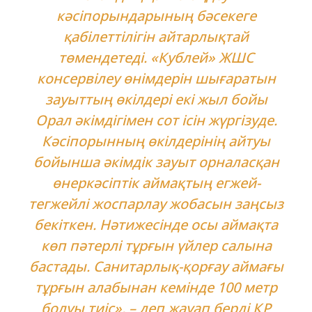
кәсіпорындарының бәсекеге
қабілеттілігін айтарлықтай
төмендетеді. «Кублей» ЖШС
консервілеу өнімдерін шығаратын
зауыттың өкілдері екі жыл бойы
Орал әкімдігімен сот ісін жүргізуде.
Кәсіпорынның өкілдерінің айтуы
бойынша әкімдік зауыт орналасқан
өнеркәсіптік аймақтың егжей-
тегжейлі жоспарлау жобасын заңсыз
бекіткен. Нәтижесінде осы аймақта
көп пәтерлі тұрғын үйлер салына
бастады. Санитарлық-қорғау аймағы
тұрғын алабынан кемінде 100 метр
болуы тиіс», – деп жауап берді ҚР