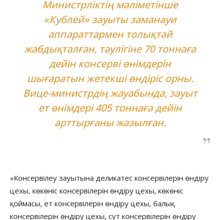
Министрліктің мәліметінше
«Кублей» зауыты заманауи
аппараттармен толықтай
жабдықталған, тәулігіне 70 тоннаға
дейін консерві өнімдерін
шығаратын жетекші өндіріс орны.
Вице-министрдің жауабында, зауыт
ет өнімдері 405 тоннаға дейін
арттырғаны жазылған.
«Консервілеу зауытына деликатес консервілерін өндіру
цехы, көкөніс консервілерін өндіру цехы, көкөніс
қоймасы, ет консервілерін өндіру цехы, балық
консервілерін өндіру цехы, сүт консервілерін өндіру