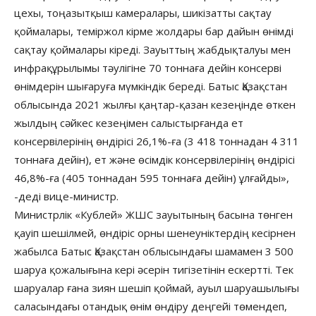
цехы, тоңазытқыш камералары, шикізатты сақтау
қоймалары, теміржол кірме жолдары бар дайын өнімді
сақтау қоймалары кіреді. Зауыттың жабдықталуы мен
инфрақұрылымы тәулігіне 70 тоннаға дейін консерві
өнімдерін шығаруға мүмкіндік береді. Батыс Қазақстан
облысында 2021 жылғы қаңтар-қазан кезеңінде өткен
жылдың сәйкес кезеңімен салыстырғанда ет
консервілерінің өндірісі 26,1%-ға (3 418 тоннадан 4 311
тоннаға дейін), ет және өсімдік консервілерінің өндірісі
46,8%-ға (405 тоннадан 595 тоннаға дейін) ұлғайды»,
-деді вице-министр.
Министрлік «Кублей» ЖШС зауытының басына төнген
қауіп шешілмей, өндіріс орны шенеуніктердің кесірнен
жабылса Батыс Қазақстан облысындағы шамамен 3 500
шаруа қожалығына кері әсерін тигізетінін ескертті. Тек
шаруалар ғана зиян шешіп қоймай, ауыл шаруашылығы
саласындағы отандық өнім өндіру деңгейі төмендеп,