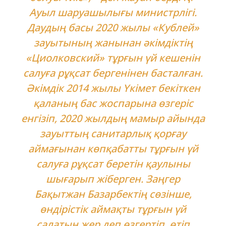
Ауыл шаруашылығы министрлігі.
Даудың басы 2020 жылы «Кублей»
зауытының жанынан әкімдіктің
«Циолковский» тұрғын үй кешенін
салуға рұқсат бергенінен басталған.
Әкімдік 2014 жылы Үкімет бекіткен
қаланың бас жоспарына өзгеріс
енгізіп, 2020 жылдың мамыр айында
зауыттың санитарлық қорғау
аймағынан көпқабатты тұрғын үй
салуға рұқсат беретін қаулыны
шығарып жіберген. Заңгер
Бақытжан Базарбектің сөзінше,
өндірістік аймақты тұрғын үй
салатын жер деп өзгертіп, өтіп