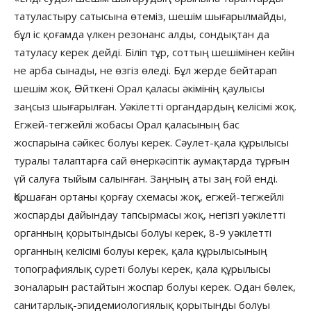
татуластыру сатысына өтеміз, шешім шығарылмайды,
бұл іс қоғамда үлкен резонанс алды, сондықтан да
татуласу керек дейді. Біліп тұр, соттың шешімінен кейін
не арба сынады, не өзгіз өледі. Бұл жерде бейтарап
шешім жоқ. Өйткені Орал қаласы әкімінің қаулысы
заңсыз шығарылған. Уәкілетті органдардың келісімі жоқ.
Егжей-тегжейлі жобасы Орал қаласының бас
жоспарына сәйкес болуы керек. Сәулет-қала құрылысы
туралы талаптарға сай өнеркәсіптік аумақтарда тұрғын
үй салуға тыйым салынған. Заңның аты заң ғой енді.
Қоршаған ортаны қорғау схемасы жоқ, егжей-тегжейлі
жоспарды дайындау тапсырмасы жоқ, негізгі уәкілетті
органның қорытындысы болуы керек, 8-9 уәкілетті
органның келісімі болуы керек, қала құрылысының
топографиялық суреті болуы керек, қала құрылысы
зоналарын растайтын жоспар болуы керек. Одан бөлек,
санитарлық-эпидемиологиялық қорытынды болуы