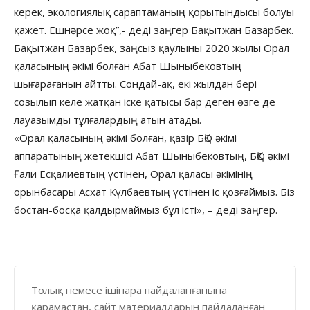
керек, экологиялық сараптаманың қорытындысы болуы
қажет. Ешнәрсе жоқ”,- деді заңгер Бақытжан Базарбек.
Бақытжан Базарбек, заңсыз қаулыны 2020 жылы Орал
қаласының әкімі болған Абат Шыныбековтың
шығарағанын айтты. Сондай-ақ, екі жылдан бері
созылып келе жатқан іске қатысы бар деген өзге де
лауазымды тұлғалардың атын атады.
«Орал қаласының әкімі болған, қазір БҚО әкімі
аппаратының жетекшісі Абат Шыныбековтың, БҚО әкімі
Ғали Есқалиевтың үстінен, Орал қаласы әкімінің
орынбасары Асхат Күлбаевтың үстінен іс қозғаймыз. Біз
бостан-босқа қалдырмаймыз бұл істі», – деді заңгер.
Толық немесе ішінара пайдаланғанына
қарамастан, сайт материалдарын пайдаланған