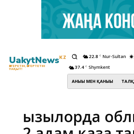
22.8
Nur-Sultan
C
UakytNews
KZ
37.4
Shymkent
ӨЗГЕРЕТІН, ӨЗГЕРТЕТІН
C
УАҚЫТ!
АНЫҒЫ МЕН ҚАНЫҒЫ
ТАЛҚ
Қызылорда обл
2 адам қаза т