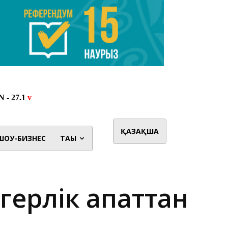
ҚАЗАҚША
ШОУ-БИЗНЕС
ТАҒЫ
герлік апаттан