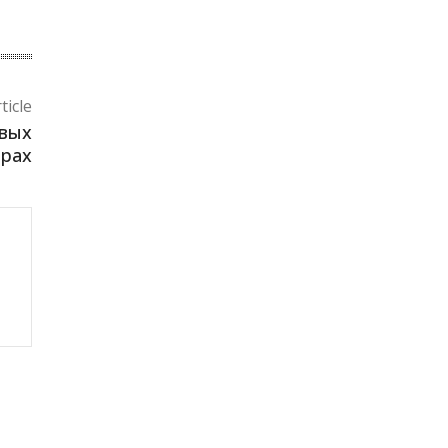
ticle
овых
трах