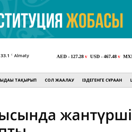
33.1
Almaty
C
ЫДАҒЫ ТАҚЫРЫП
СОЛ ЖАҒАЛАУ
ІЗДЕГЕНГЕ СҰРАҒАН
ысында жантүрші
апты