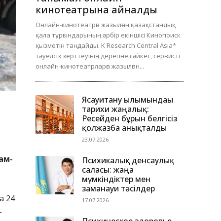
кинотеатрына айналды
Онлайн-кинотеатрға жазылған қазақстандық
қала тұрғындарының әрбір екіншісі Кинопоиск
қызметін таңдайды. K Research Central Asia*
тәуелсіз зерттеуінің дерегіне сәйкес, сервисті
онлайн-кинотеатрларға жазылған...
Ясауитану ғылымындағы
тарихи жаңалық:
Ресейден бұрын белгісіз
қолжазба анықталды
23.07.2026
ам-
Психикалық денсаулық
саласы: жаңа
мүмкіндіктер мен
заманауи тәсілдер
а 24
17.07.2026
-