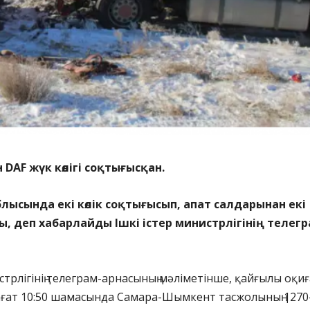
ен DAF жүк көлігі соқтығысқан.
ысында екі көлік соқтығысып, апат салдарынан екі
ы, деп хабарлайды Ішкі істер министрлігінің телегр
стрлігінің телеграм-арнасының мәліметінше, қайғылы оқиғ
ағат 10:50 шамасында Самара-Шымкент тасжолының 1270