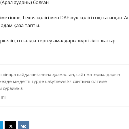
Арал ауданы) болған.
метінше, Lexus көлігі мен DAF жүк көлігі соқтығысқан. А
 адам қаза тапты.
іркеліп, соталды тергеу амалдары жүргізіліп жатыр.
 ішінара пайдаланғанына қарамастан, сайт материалдарын
кезде міндетті түрде uakytnews.kz сайтына сілтеме
 сұраймыз.
ІГІ