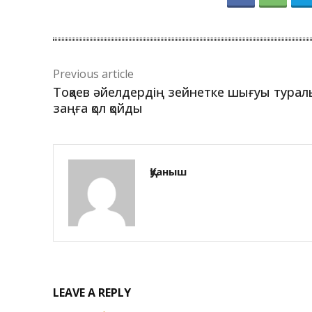
Previous article
Тоқаев әйелдердің зейнетке шығуы турал
заңға қол қойды
Қуаныш
LEAVE A REPLY