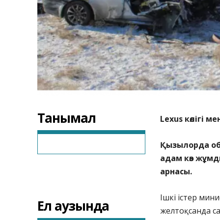
Танымал
Lexus көлігі м
Қызылорда обл
адам көз жұмд
арнасы.
Ішкі істер мини
Ел аузында
желтоқсанда с