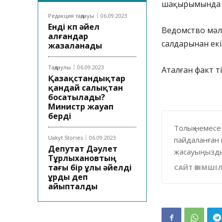
шақырымында (
Редакция таңдауы
06.09.2023
Енді көп әйел
Ведомство мәлі
алғандар
салдарынан екі
жазаланады
Таңдаулы
06.09.2023
Аталған факт т
Қазақстандықтар
қандай салықтан
босатылады?
Министр жауап
берді
Толық немесе
Uakyt Stories
06.09.2023
пайдаланған 
Депутат Дәулет
жасауыңызды
Тұрлыхановтың
тағы бір ұлы әйелді
САЙТ ӘКІМШІЛ
ұрды деп
айыпталды