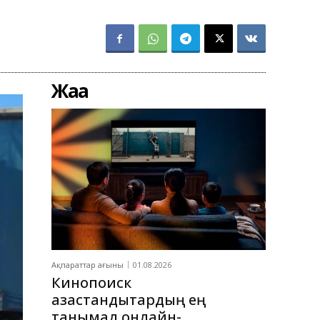
Жаңа
Ақпараттар ағыны
01.08.2026
Кинопоиск
қазақстандықтардың ең
танымал онлайн-