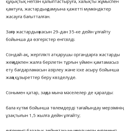
құқықтық негізін қалыптастыруға, халықты жұмыспен
қамтуға, жастардың дамуына қажетті мүмкіндіктер
жасауға бағытталған.
Заңға жастардың жасын 29-дан 35-ке дейін ұлғайту
бойынша да өзгерістер енгізілді.
Сондай-ақ, жергілікті атқарушы органдарға жастарды
жеңілдікпен жалға берілетін тұрғын үймен қамтамасыз
ету бағдарламасын әзірлеу және іске асыру бойынша
жаңа құзыреттер беру көзделуде.
Сонымен қатар, заңда мына мәселелер де қаралды:
бала күтімі бойынша төлемдерді тағайындау мерзімінің
ұзақтығын 1,5 жылға дейін ұлғайту;
ең төменгі базалық зейнетақының мөлшерін ең төменгі