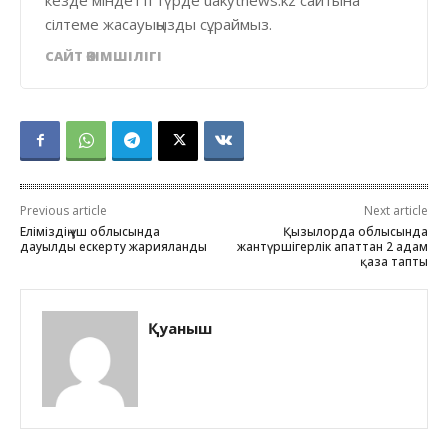
сілтеме жасауыңызды сұраймыз.
САЙТ ӘКІМШІЛІГІ
Previous article
Next article
Еліміздің үш облысында
Қызылорда облысында
дауылды ескерту жарияланды
жантүршігерлік апаттан 2 адам
қаза тапты
Қуаныш