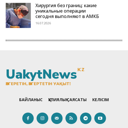
UakytNews
KZ
ӨЗГЕРЕТІН, ӨЗГЕРТЕТІН УАҚЫТ!
БАЙЛАНЫС
ҚҰПИЯЛЫҚ САЯСАТЫ
КЕЛІСІМ