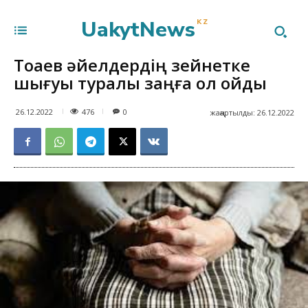
UakytNews
KZ
Тоқаев әйелдердің зейнетке
шығуы туралы заңға қол қойды
476
26.12.2022
0
жаңартылды:
26.12.2022