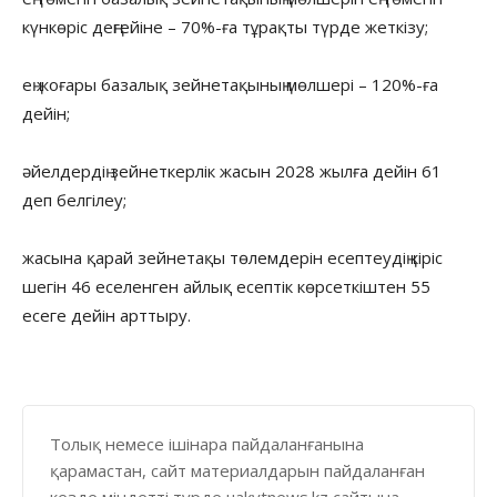
күнкөріс деңгейіне – 70%-ға тұрақты түрде жеткізу;
ең жоғары базалық зейнетақының мөлшері – 120%-ға
дейін;
әйелдердің зейнеткерлік жасын 2028 жылға дейін 61
деп белгілеу;
жасына қарай зейнетақы төлемдерін есептеудің кіріс
шегін 46 еселенген айлық есептік көрсеткіштен 55
есеге дейін арттыру.
Толық немесе ішінара пайдаланғанына
қарамастан, сайт материалдарын пайдаланған
кезде міндетті түрде uakytnews.kz сайтына