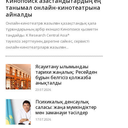
Кинопоиск қазақстандықтардың ең
танымал онлайн-кинотеатрына
айналды
Онлайн-кинотеатрға жазылған қазақстандық қала
тұрғындарының әрбір екіншісі Кинопоиск қызметін
таңдайды. K Research Central Asia*
тәуелсіз зерттеуінің дерегіне сәйкес, сервисті
онлайн-кинотеатрларға жазылған...
Ясауитану ғылымындағы
тарихи жаңалық: Ресейден
бұрын белгісіз қолжазба
анықталды
23.07.2026
Психикалық денсаулық
саласы: жаңа мүмкіндіктер
мен заманауи тәсілдер
17.07.2026