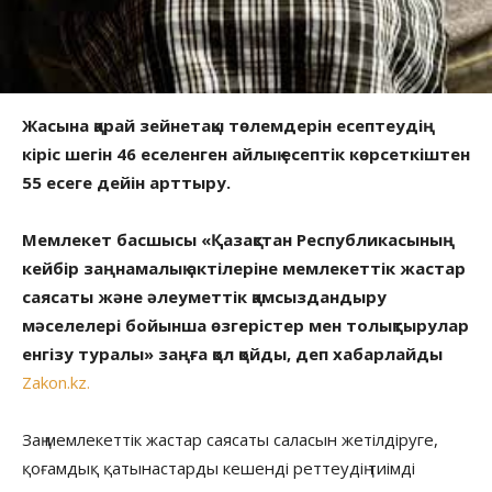
Жасына қарай зейнетақы төлемдерін есептеудің
кіріс шегін 46 еселенген айлық есептік көрсеткіштен
55 есеге дейін арттыру.
Мемлекет басшысы «Қазақстан Республикасының
кейбір заңнамалық актілеріне мемлекеттік жастар
саясаты және әлеуметтік қамсыздандыру
мәселелері бойынша өзгерістер мен толықтырулар
енгізу туралы» заңға қол қойды, деп хабарлайды
Zakon.kz.
Заң мемлекеттік жастар саясаты саласын жетілдіруге,
қоғамдық қатынастарды кешенді реттеудің тиімді