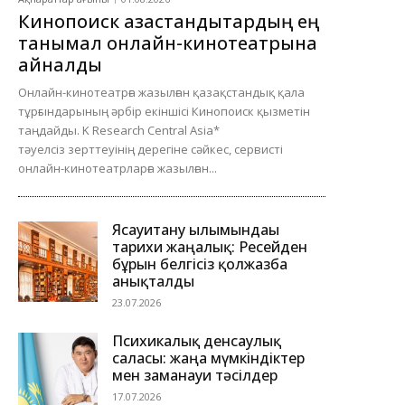
Кинопоиск қазақстандықтардың ең
танымал онлайн-кинотеатрына
айналды
Онлайн-кинотеатрға жазылған қазақстандық қала
тұрғындарының әрбір екіншісі Кинопоиск қызметін
таңдайды. K Research Central Asia*
тәуелсіз зерттеуінің дерегіне сәйкес, сервисті
онлайн-кинотеатрларға жазылған...
Ясауитану ғылымындағы
тарихи жаңалық: Ресейден
бұрын белгісіз қолжазба
анықталды
23.07.2026
Психикалық денсаулық
саласы: жаңа мүмкіндіктер
мен заманауи тәсілдер
17.07.2026