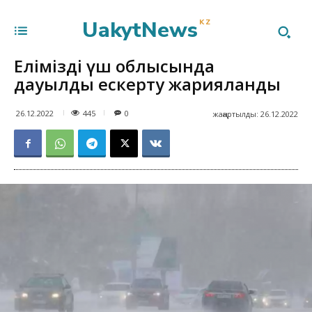
UakytNews
KZ
Еліміздің үш облысында
дауылды ескерту жарияланды
445
26.12.2022
0
жаңартылды:
26.12.2022