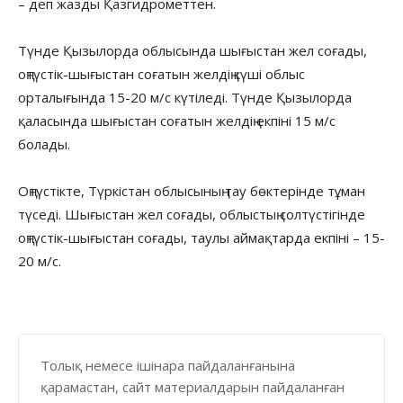
– деп жазды Қазгидрометтен.
Түнде Қызылорда облысында шығыстан жел соғады,
оңтүстік-шығыстан соғатын желдің күші облыс
орталығында 15-20 м/с күтіледі. Түнде Қызылорда
қаласында шығыстан соғатын желдің екпіні 15 м/с
болады.
Оңтүстікте, Түркістан облысының тау бөктерінде тұман
түседі. Шығыстан жел соғады, облыстың солтүстігінде
оңтүстік-шығыстан соғады, таулы аймақтарда екпіні – 15-
20 м/с.
Толық немесе ішінара пайдаланғанына
қарамастан, сайт материалдарын пайдаланған