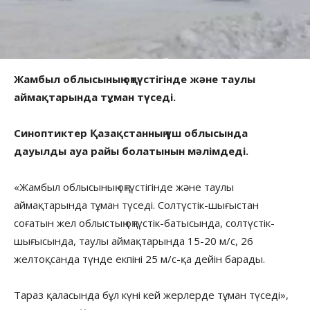
Жамбыл облысының оңтүстігінде және таулы
аймақтарында тұман түседі.
Синоптиктер Қазақстанның үш облысында
дауылды ауа райы болатынын мәлімдеді.
«Жамбыл облысының оңтүстігінде және таулы
аймақтарында тұман түседі. Солтүстік-шығыстан
соғатын жел облыстың оңтүстік-батысында, солтүстік-
шығысында, таулы аймақтарында 15-20 м/с, 26
желтоқсанда түнде екпіні 25 м/с-қа дейін барады.
Тараз қаласында бұл күні кей жерлерде тұман түседі»,