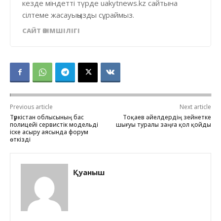
кезде міндетті түрде uakytnews.kz сайтына
сілтеме жасауыңызды сұраймыз.
САЙТ ӘКІМШІЛІГІ
Previous article
Next article
Түркістан облысының бас
Тоқаев әйелдердің зейнетке
полицейі сервистік модельді
шығуы туралы заңға қол қойды
іске асыру аясында форум
өткізді
Қуаныш