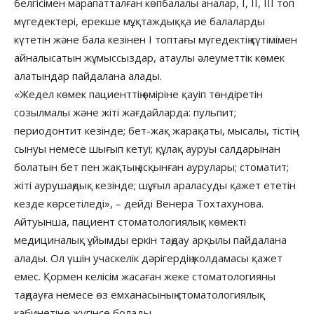
белгісімен марапатталған көпбалалы аналар, I, II, III топ
мүгедектері, ерекше мұқтаждыққа ие балаларды
күтетін және бала кезінен І топтағы мүгедектің күтімімен
айналысатын жұмыссыздар, атаулы әлеуметтік көмек
алатындар пайдалана алады.
«Жедел көмек пациенттің өміріне қауіп төндіретін
созылмалы және жіті жағдайларда: пульпит;
периодонтит кезінде; бет-жақ жарақаты, мысалы, тістің
сынуы немесе шығып кетуі; құлақ ауруы салдарынан
болатын бет пен жақтың асқынған аурулары; стоматит;
жіті аурушаңдық кезінде; шұғыл араласуды қажет ететін
кезде көрсетіледі», – дейді Венера Тохтахунова.
Айтуынша, пациент стоматологиялық көмекті
медициналық ұйымды еркін таңдау арқылы пайдалана
алады. Ол үшін учаскелік дәрігердің жолдамасы қажет
емес. Қормен келісім жасаған жеке стоматологияны
таңдауға немесе өз емханасының стоматологиялық
кабинетіне жүгінсе болады.