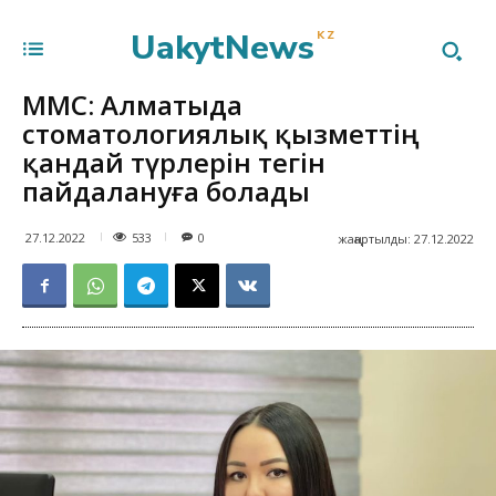
UakytNews
KZ
МӘМС: Алматыда
стоматологиялық қызметтің
қандай түрлерін тегін
пайдалануға болады
533
27.12.2022
0
жаңартылды:
27.12.2022