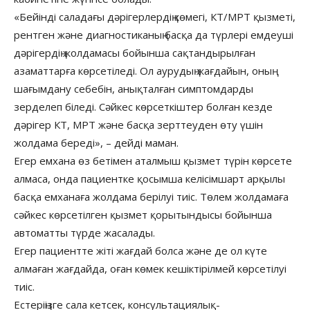
«Бейінді саладағы дәрігерлердің көмегі, КТ/МРТ қызметі,
рентген және диагностиканың басқа да түрлері емдеуші
дәрігердің жолдамасы бойынша сақтандырылған
азаматтарға көрсетіледі. Ол аурудың жағдайын, оның
шағымдану себебін, анықталған симптомдарды
зерделеп біледі. Сәйкес көрсеткіштер болған кезде
дәрігер КТ, МРТ және басқа зерттеуден өту үшін
жолдама береді», – дейді маман.
Егер емхана өз бетімен аталмыш қызмет түрін көрсете
алмаса, онда пациентке қосымша келісімшарт арқылы
басқа емханаға жолдама берілуі тиіс. Төлем жолдамаға
сәйкес көрсетілген қызмет қорытындысы бойынша
автоматты түрде жасалады.
Егер пациентте жіті жағдай болса және де ол күте
алмаған жағдайда, оған көмек кешіктірілмей көрсетілуі
тиіс.
Естеріңізге сала кетсек, консультациялық-