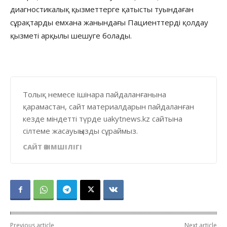
диагностикалық қызметтерге қатысты туындаған
сұрақтарды емхана жанындағы Пациенттерді қолдау
қызметі арқылы шешуге болады.
Толық немесе ішінара пайдаланғанына
қарамастан, сайт материалдарын пайдаланған
кезде міндетті түрде uakytnews.kz сайтына
сілтеме жасауыңызды сұраймыз.
САЙТ ӘКІМШІЛІГІ
Previous article
Next article