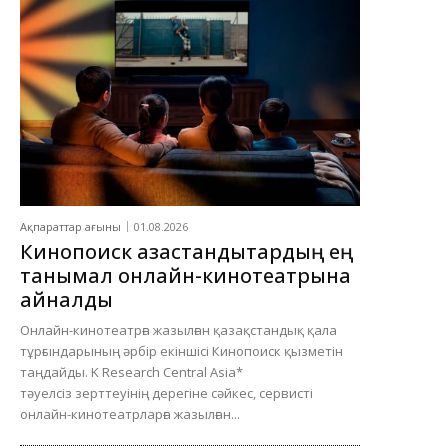
Ақпараттар ағыны
01.08.2026
Кинопоиск қазақстандықтардың ең
танымал онлайн-кинотеатрына
айналды
Онлайн-кинотеатрға жазылған қазақстандық қала
тұрғындарының әрбір екіншісі Кинопоиск қызметін
таңдайды. K Research Central Asia*
тәуелсіз зерттеуінің дерегіне сәйкес, сервисті
онлайн-кинотеатрларға жазылған...