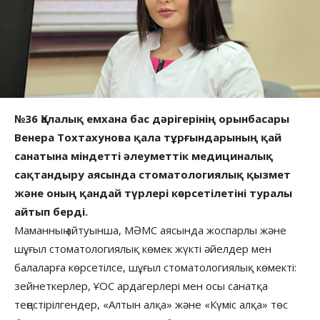
№36 Қалалық емхана бас дәрігерінің орынбасары
Венера Тохтахунова қала тұрғындарының қай
санатына міндетті әлеуметтік медициналық
сақтандыру аясында стоматологиялық қызмет
және оның қандай түрлері көрсетілетіні туралы
айтып берді.
Маманның айтуынша, МӘМС аясында жоспарлы және
шұғыл стоматологиялық көмек жүкті әйелдер мен
балаларға көрсетілсе, шұғыл стоматологиялық көмекті:
зейнеткерлер, ҰОС ардагерлері мен осы санатқа
теңестірілгендер, «Алтын алқа» және «Күміс алқа» төс