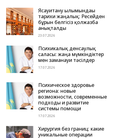
Ясауитану ғылымындағы
тарихи жаңалық: Ресейден
бұрын белгісіз қолжазба
анықталды
23.07.2026
Психикалық денсаулық
саласы: жаңа мүмкіндіктер
мен заманауи тәсілдер
17.07.2026
Психическое здоровье
региона: новые
возможности, современные
подходы и развитие
системы помощи
17.07.2026
Хирургия без границ: какие
уникальные операции