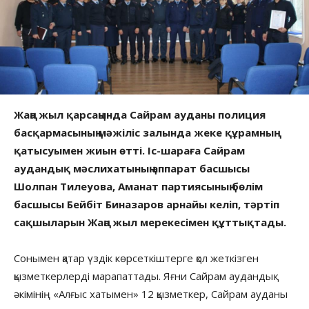
Жаңа жыл қарсаңында Сайрам ауданы полиция
басқармасының мәжіліс залында жеке құрамның
қатысуымен жиын өтті. Іс-шараға Сайрам
аудандық мәслихатының аппарат басшысы
Шолпан Тилеуова, Аманат партиясының бөлім
басшысы Бейбіт Биназаров арнайы келіп, тәртіп
сақшыларын Жаңа жыл мерекесімен құттықтады.
Сонымен қатар үздік көрсеткіштерге қол жеткізген
қызметкерлерді марапаттады. Яғни Сайрам аудандық
әкімінің «Алғыс хатымен» 12 қызметкер, Сайрам ауданы