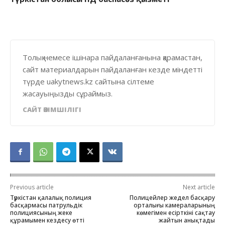
Толық немесе ішінара пайдаланғанына қарамастан,
сайт материалдарын пайдаланған кезде міндетті
түрде uakytnews.kz сайтына сілтеме
жасауыңызды сұраймыз.
САЙТ ӘКІМШІЛІГІ
Previous article
Next article
Түркістан қалалық полиция
Полицейлер жедел басқару
басқармасы патрульдік
орталығы камераларының
полициясының жеке
көмегімен есірткіні сақтау
құрамымен кездесу өтті
жайтын анықтады