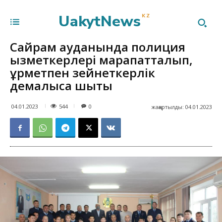
UakytNews
KZ
Сайрам ауданында полиция
қызметкерлері марапатталып,
құрметпен зейнеткерлік
демалысқа шықты
544
04.01.2023
0
жаңартылды:
04.01.2023