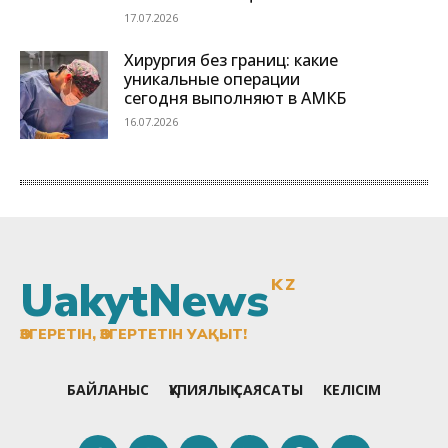
UakytNews
KZ
ӨЗГЕРЕТІН, ӨЗГЕРТЕТІН УАҚЫТ!
БАЙЛАНЫС
ҚҰПИЯЛЫҚ САЯСАТЫ
КЕЛІСІМ