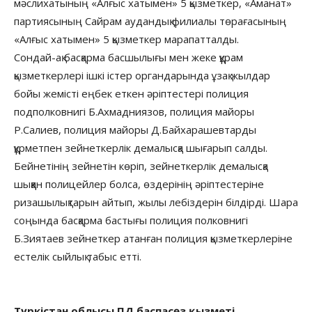
мәслихатының «Алғыс хатымен» 5 қызметкер, «Аманат»
партиясының Сайрам аудандық филиалы төрағасының
«Алғыс хатымен» 5 қызметкер марапатталды.
Сондай-ақ басқарма басшылығы мен жеке құрам
қызметкерлері ішкі істер органдарында ұзақ жылдар
бойы жемісті еңбек еткен әріптестері полиция
подполковнигі Б.Ахмадниязов, полиция майоры
Р.Салиев, полиция майоры Д.Байхарашевтарды
құрметпен зейнеткерлік демалысқа шығарып салды.
Бейнетінің зейнетін көріп, зейнеткерлік демалысқа
шыққан полицейлер болса, өздерінің әріптестеріне
ризашылықтарын айтып, жылы лебіздерін білдірді. Шара
соңында басқарма бастығы полиция полковнигі
Б.Зиятаев зейнеткер атанған полиция қызметкерлеріне
естелік сыйлық табыс етті.
Түркістан облысы ПД баспасөз қызметі