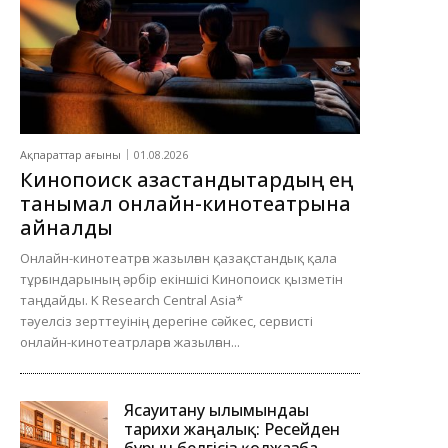
Ақпараттар ағыны
01.08.2026
Кинопоиск қазақстандықтардың ең
танымал онлайн-кинотеатрына
айналды
Онлайн-кинотеатрға жазылған қазақстандық қала
тұрғындарының әрбір екіншісі Кинопоиск қызметін
таңдайды. K Research Central Asia*
тәуелсіз зерттеуінің дерегіне сәйкес, сервисті
онлайн-кинотеатрларға жазылған...
Ясауитану ғылымындағы
тарихи жаңалық: Ресейден