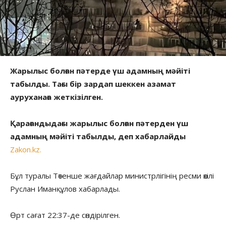
Жарылыс болған пәтерде үш адамның мәйіті
табылды. Тағы бір зардап шеккен азамат
ауруханаға жеткізілген.
Қарағандыдағы жарылыс болған пәтерден үш
адамның мәйіті табылды, деп хабарлайды
Zakon.kz.
Бұл туралы Төтенше жағдайлар министрлігінің ресми өкілі
Руслан Иманқұлов хабарлады.
Өрт сағат 22:37-де сөндірілген.