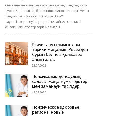
Онлайн-кинотеатрға жазылған қазақстандық қала
тұрғындарының әрбір екіншісі Кинопоиск қызметін
таңдайды. K Research Central Asia*
тәуелсіз зерттеуінің дерегіне сәйкес, сервисті
онлайн-кинотеатрларға жазылған...
Ясауитану ғылымындағы
тарихи жаңалық: Ресейден
бұрын белгісіз қолжазба
анықталды
23.07.2026
Психикалық денсаулық
саласы: жаңа мүмкіндіктер
мен заманауи тәсілдер
17.07.2026
Психическое здоровье
региона: новые