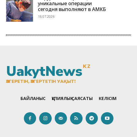
UakytNews
KZ
ӨЗГЕРЕТІН, ӨЗГЕРТЕТІН УАҚЫТ!
БАЙЛАНЫС
ҚҰПИЯЛЫҚ САЯСАТЫ
КЕЛІСІМ