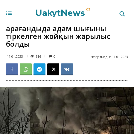
UakytNews
KZ
Қарағандыда адам шығыны
тіркелген жойқын жарылыс
болды
516
11.01.2023
0
жаңартылды:
11.01.2023