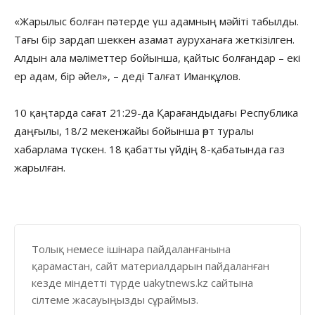
«Жарылыс болған пәтерде үш адамның мәйіті табылды.
Тағы бір зардап шеккен азамат ауруханаға жеткізілген.
Алдын ала мәліметтер бойынша, қайтыс болғандар – екі
ер адам, бір әйел», – деді Талғат Иманқұлов.
10 қаңтарда сағат 21:29-да Қарағандыдағы Республика
даңғылы, 18/2 мекенжайы бойынша өрт туралы
хабарлама түскен. 18 қабатты үйдің 8-қабатында газ
жарылған.
Толық немесе ішінара пайдаланғанына
қарамастан, сайт материалдарын пайдаланған
кезде міндетті түрде uakytnews.kz сайтына
сілтеме жасауыңызды сұраймыз.