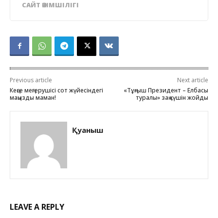
САЙТ ӘКІМШІЛІГІ
Previous article
Next article
Кеңсе меңгерушісі сот жүйесіндегі
«Тұңғыш Президент – Елбасы
маңызды маман!
туралы» заң күшін жойды
Қуаныш
LEAVE A REPLY