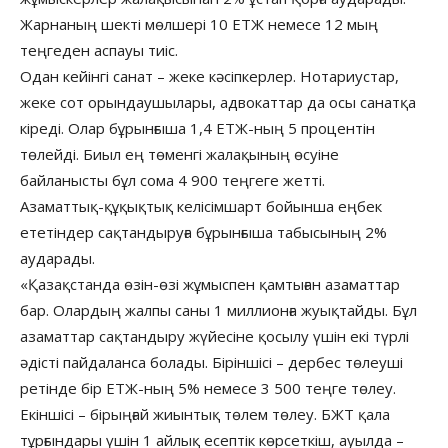
Жарнаның шекті мөлшері 10 ЕТЖ немесе 12 мың
теңгеден аспауы тиіс.
Одан кейінгі санат – жеке кәсіпкерлер. Нотариустар,
жеке сот орындаушылары, адвокаттар да осы санатқа
кіреді. Олар бұрынғыша 1,4 ЕТЖ-ның 5 процентін
төлейді. Биыл ең төменгі жалақының өсуіне
байланысты бұл сома 4 900 теңгеге жетті.
Азаматтық-құқықтық келісімшарт бойынша еңбек
ететіндер сақтандыруға бұрынғыша табысының 2%
аударады.
«Қазақстанда өзін-өзі жұмыспен қамтыған азаматтар
бар. Олардың жалпы саны 1 миллионға жуықтайды. Бұл
азаматтар сақтандыру жүйесіне қосылу үшін екі түрлі
әдісті пайдаланса болады. Біріншісі – дербес төлеуші
ретінде бір ЕТЖ-ның 5% немесе 3 500 теңге төлеу.
Екіншісі – бірыңғай жиынтық төлем төлеу. БЖТ қала
тұрғындары үшін 1 айлық есептік көрсеткіш, ауылда –