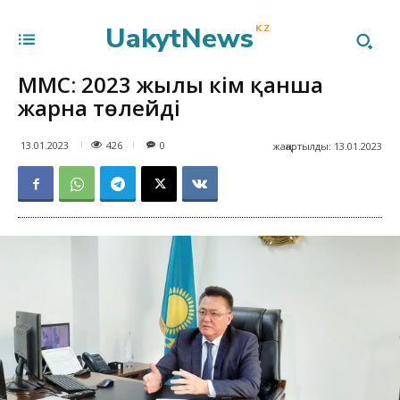
UakytNews
KZ
МӘМС: 2023 жылы кім қанша
жарна төлейді
426
13.01.2023
0
жаңартылды:
13.01.2023