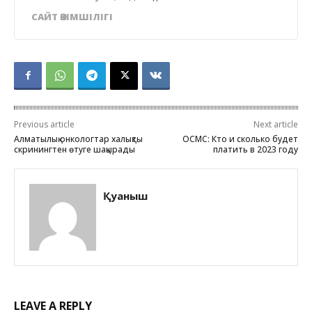
САЙТ ӘКІМШІЛІГІ
Previous article
Next article
Алматылық онкологтар халықты
ОСМС: Кто и сколько будет
скринингтен өтуге шақырады
платить в 2023 году
Қуаныш
LEAVE A REPLY