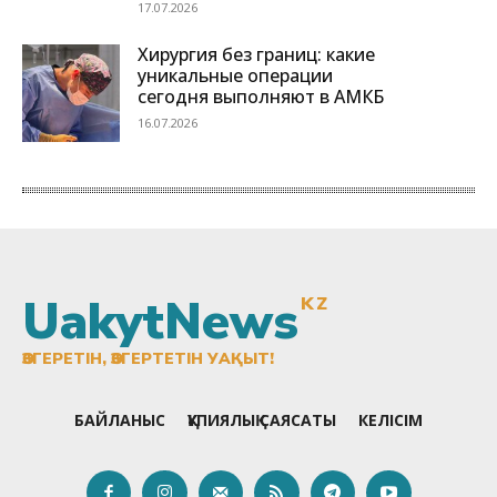
UakytNews
KZ
ӨЗГЕРЕТІН, ӨЗГЕРТЕТІН УАҚЫТ!
БАЙЛАНЫС
ҚҰПИЯЛЫҚ САЯСАТЫ
КЕЛІСІМ