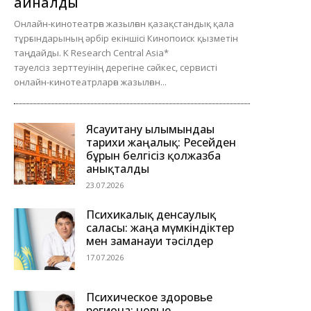
айналды
Онлайн-кинотеатрға жазылған қазақстандық қала
тұрғындарының әрбір екіншісі Кинопоиск қызметін
таңдайды. K Research Central Asia*
тәуелсіз зерттеуінің дерегіне сәйкес, сервисті
онлайн-кинотеатрларға жазылған...
Ясауитану ғылымындағы
тарихи жаңалық: Ресейден
бұрын белгісіз қолжазба
анықталды
23.07.2026
Психикалық денсаулық
саласы: жаңа мүмкіндіктер
мен заманауи тәсілдер
17.07.2026
Психическое здоровье
региона: новые