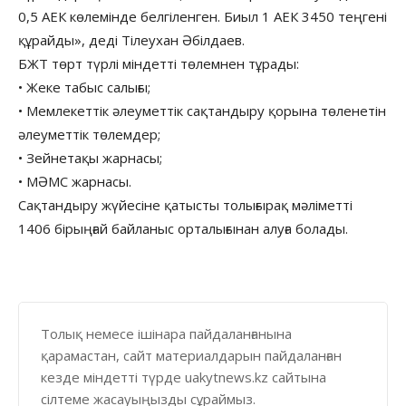
0,5 АЕК көлемінде белгіленген. Биыл 1 АЕК 3450 теңгені
құрайды», деді Тілеухан Әбілдаев.
БЖТ төрт түрлі міндетті төлемнен тұрады:
• Жеке табыс салығы;
• Мемлекеттік әлеуметтік сақтандыру қорына төленетін
әлеуметтік төлемдер;
• Зейнетақы жарнасы;
• МӘМС жарнасы.
Сақтандыру жүйесіне қатысты толығырақ мәліметті
1406 бірыңғай байланыс орталығынан алуға болады.
Толық немесе ішінара пайдаланғанына
қарамастан, сайт материалдарын пайдаланған
кезде міндетті түрде uakytnews.kz сайтына
сілтеме жасауыңызды сұраймыз.