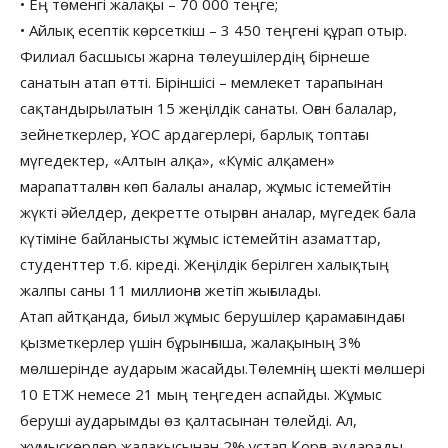
• Ең төменгі жалақы – 70 000 теңге;
• Айлық есептік көрсеткіш – 3 450 теңгені құрап отыр.
Филиал басшысы жарна төлеушілердің бірнеше
санатын атап өтті. Біріншісі – мемлекет тарапынан
сақтандырылатын 15 жеңілдік санаты. Оған балалар,
зейнеткерлер, ҰОС ардагерлері, барлық топтағы
мүгедектер, «Алтын алқа», «Күміс алқамен»
марапатталған көп балалы аналар, жұмыс істемейтін
жүкті әйелдер, декретте отырған аналар, мүгедек бала
күтіміне байланысты жұмыс істемейтін азаматтар,
студенттер т.б. кіреді. Жеңілдік берілген халықтың
жалпы саны 11 миллионға жетіп жығылады.
Атап айтқанда, биыл жұмыс берушілер қарамағындағы
қызметкерлер үшін бұрынғыша, жалақының 3%
мөлшерінде аударым жасайды.Төлемнің шекті мөлшері
10 ЕТЖ немесе 21 мың теңгеден аспайды. Жұмыс
беруші аударымды өз қалтасынан төлейді. Ал,
жұмыскерлер жалақысынан 2% ұстап Қорға аударады.