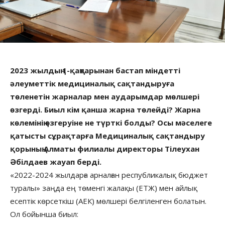
2023 жылдың 1-қаңтарынан бастап міндетті
әлеуметтік медициналық сақтандыруға
төленетін жарналар мен аударымдар мөлшері
өзгерді. Биыл кім қанша жарна төлейді? Жарна
көлемінің өзгеруіне не түрткі болды? Осы мәселеге
қатысты сұрақтарға Медициналық сақтандыру
қорының Алматы филиалы директоры Тілеухан
Әбілдаев жауап берді.
«2022-2024 жылдарға арналған республикалық бюджет
туралы» заңда ең төменгі жалақы (ЕТЖ) мен айлық
есептік көрсеткіш (АЕК) мөлшері белгіленген болатын.
Ол бойынша биыл: