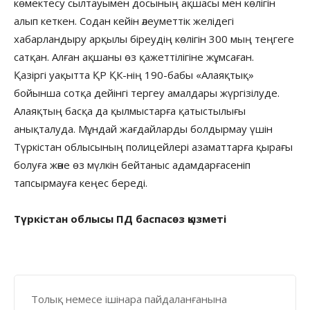
көмектесу сылтауымен досының ақшасы мен көлігін
алып кеткен. Содан кейін әлеуметтік желідегі
хабарландыру арқылы біреудің көлігін 300 мың теңгеге
сатқан. Алған ақшаны өз қажеттілігіне жұмсаған.
Қазіргі уақытта ҚР ҚК-нің 190-бабы «Алаяқтық»
бойынша сотқа дейінгі тергеу амалдары жүргізілуде.
Алаяқтың басқа да қылмыстарға қатыстылығы
анықталуда. Мұндай жағдайларды болдырмау үшін
Түркістан облысының полицейлері азаматтарға қырағы
болуға және өз мүлкін бейтаныс адамдарғасеніп
тапсырмауға кеңес береді.
Түркістан облысы ПД баспасөз қызметі
Толық немесе ішінара пайдаланғанына