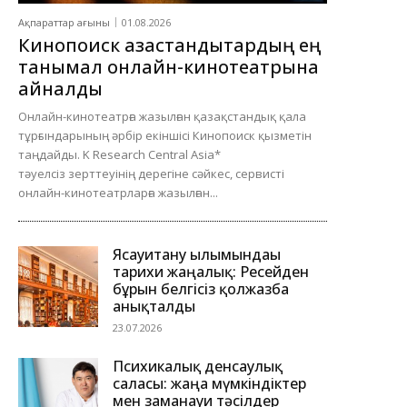
Ақпараттар ағыны
01.08.2026
Кинопоиск қазақстандықтардың ең
танымал онлайн-кинотеатрына
айналды
Онлайн-кинотеатрға жазылған қазақстандық қала
тұрғындарының әрбір екіншісі Кинопоиск қызметін
таңдайды. K Research Central Asia*
тәуелсіз зерттеуінің дерегіне сәйкес, сервисті
онлайн-кинотеатрларға жазылған...
Ясауитану ғылымындағы
тарихи жаңалық: Ресейден
бұрын белгісіз қолжазба
анықталды
23.07.2026
Психикалық денсаулық
саласы: жаңа мүмкіндіктер
мен заманауи тәсілдер