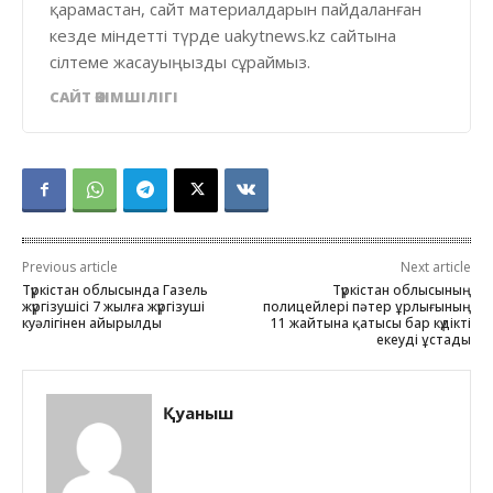
қарамастан, сайт материалдарын пайдаланған
кезде міндетті түрде uakytnews.kz сайтына
сілтеме жасауыңызды сұраймыз.
САЙТ ӘКІМШІЛІГІ
Previous article
Next article
Түркістан облысында Газель
Түркістан облысының
жүргізушісі 7 жылға жүргізуші
полицейлері пәтер ұрлығының
куәлігінен айырылды
11 жайтына қатысы бар күдікті
екеуді ұстады
Қуаныш