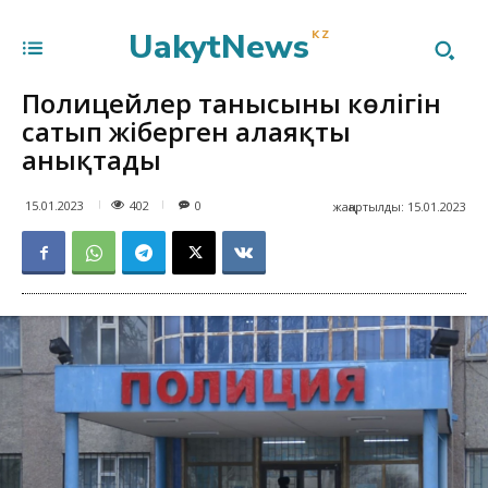
UakytNews
KZ
Полицейлер танысының көлігін
сатып жіберген алаяқты
анықтады
402
15.01.2023
0
жаңартылды:
15.01.2023