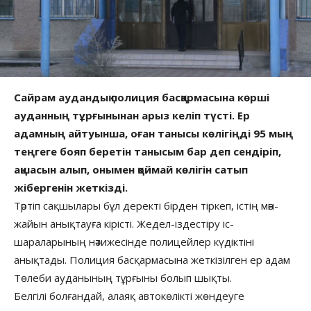
Сайрам аудандық полиция басқармасына көрші
ауданның тұрғынынан арыз келіп түсті. Ер
адамның айтуынша, оған танысы көлігіңді 95 мың
теңгеге бояп беретін танысым бар деп сендіріп,
ақшасын алып, онымен қоймай көлігін сатып
жібергенін жеткізді.
Тәртіп сақшылары бұл деректі бірден тіркеп, істің мән-
жайын анықтауға кірісті. Жедел-іздестіру іс-
шараларының нәтижесінде полицейлер күдіктіні
анықтады. Полиция басқармасына жеткізілген ер адам
Төлеби ауданының тұрғыны болып шықты.
Белгілі болғандай, алаяқ автокөлікті жөндеуге