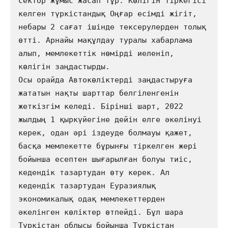
сектор жұмыс жасап тұр. Көлігін тіркегісі 
келген түркістандық Оңғар есімді жігіт, 
небары 2 сағат ішінде тексерулерден толық 
өтті. Арнайы мақұлдау туралы хабарлама 
алып, мемлекеттік нөмірді иеленіп, 
көлігін заңдастырды.                       

Осы орайда Автокөліктерді заңдастыруға 
жататын нақты шарттар белгіленгенін 
жеткізгім келеді. Бірінші шарт, 2022 
жылдың 1 қыркүйегіне дейін елге әкелінуі 
керек, одан әрі іздеуде болмауы қажет, 
басқа мемлекетте бұрынғы тіркелген жері 
бойынша есептен шығарылған болуы тиіс, 
кедендік тазартудан өту керек. Ал 
кедендік тазартудан Еуразиялық 
экономикалық одақ мемлекеттерден 
әкелінген көліктер өтпейді. Бұл шара 
Түркістан облысы бойынша Түркістан 