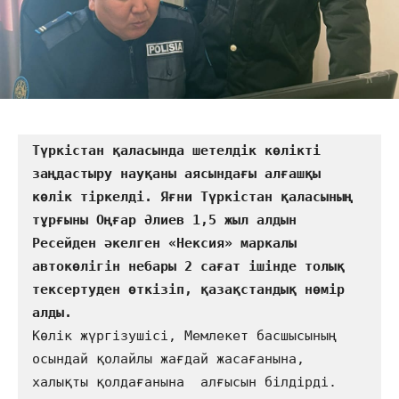
Түркістан қаласында шетелдік көлікті 
заңдастыру науқаны аясындағы алғашқы 
көлік тіркелді. Яғни Түркістан қаласының 
тұрғыны Оңғар Әлиев 1,5 жыл алдын 
Ресейден әкелген «Нексия» маркалы 
автокөлігін небары 2 сағат ішінде толық 
тексертуден өткізіп, қазақстандық нөмір 
Көлік жүргізушісі, Мемлекет басшысының 
осындай қолайлы жағдай жасағанына, 
халықты қолдағанына  алғысын білдірді.                
