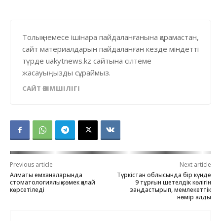
Толық немесе ішінара пайдаланғанына қарамастан,
сайт материалдарын пайдаланған кезде міндетті
түрде uakytnews.kz сайтына сілтеме
жасауыңызды сұраймыз.
САЙТ ӘКІМШІЛІГІ
Previous article
Next article
Алматы емханаларында
Түркістан облысында бір күнде
стоматологиялық көмек қалай
9 тұрғын шетелдік көлігін
көрсетіледі
заңдастырып, мемлекеттік
нөмір алды