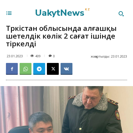
UakytNews
KZ
Түркістан облысында алғашқы
шетелдік көлік 2 сағат ішінде
тіркелді
409
23.01.2023
0
жаңартылды:
23.01.2023