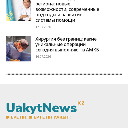
UakytNews
KZ
ӨЗГЕРЕТІН, ӨЗГЕРТЕТІН УАҚЫТ!