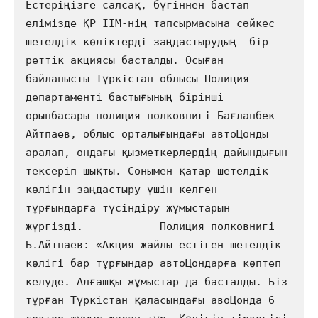
Естеріңізге салсақ, бүгіннен бастап 
елімізде ҚР ІІМ-нің тапсырмасына сәйкес 
шетелдік көліктерді заңдастырудың  бір 
реттік акциясы басталды. Осыған 
байланысты Түркістан облысы Полиция 
департаменті бастығының бірінші 
орынбасары полиция полковнигі Бағланбек 
Айтпаев, облыс орталығындағы автоЦонды 
аралап, ондағы қызметкерлердің дайындығын 
тексеріп шықты. Сонымен қатар шетелдік 
көлігін заңдастыру үшін келген 
тұрғындарға түсіндіру жұмыстарын 
жүргізді.            Полиция полковнигі 
Б.Айтпаев: «Акция жайлы естіген шетелдік 
көлігі бар тұрғындар автоЦондарға көптеп 
келуде. Алғашқы жұмыстар да басталды. Біз 
тұрған Түркістан қаласындағы авоЦонда 6 