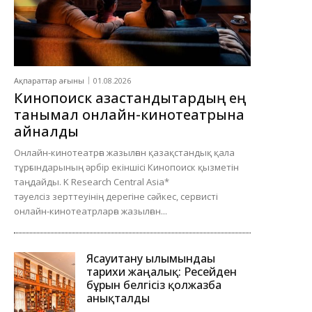
Ақпараттар ағыны
01.08.2026
Кинопоиск қазақстандықтардың ең
танымал онлайн-кинотеатрына
айналды
Онлайн-кинотеатрға жазылған қазақстандық қала
тұрғындарының әрбір екіншісі Кинопоиск қызметін
таңдайды. K Research Central Asia*
тәуелсіз зерттеуінің дерегіне сәйкес, сервисті
онлайн-кинотеатрларға жазылған...
Ясауитану ғылымындағы
тарихи жаңалық: Ресейден
бұрын белгісіз қолжазба
анықталды