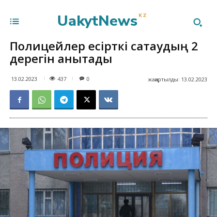
UakytNews
KZ
Полицейлер есірткі сақтаудың 2
дерегін анықтады
437
13.02.2023
0
жаңартылды:
13.02.2023