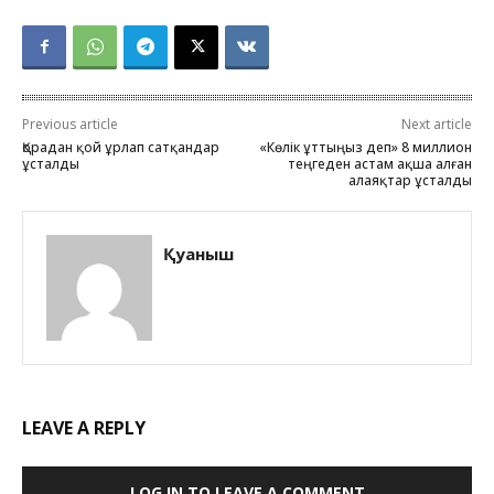
Previous article
Next article
Қорадан қой ұрлап сатқандар
«Көлік ұттыңыз деп» 8 миллион
ұсталды
теңгеден астам ақша алған
алаяқтар ұсталды
Қуаныш
LEAVE A REPLY
LOG IN TO LEAVE A COMMENT