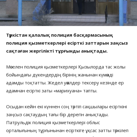
Түркістан қалалық полиция басқармасының
полиция қызметкерлері есірткі заттарын заңсыз
сақтаған жергілікті тұрғынды анықтады.
Мәселен полиция қызметкерлері Қызылорда тас жолы
бойындағы дүкендердің бірінің жанынан күмәнді
адамды тоқтатты. Жедел уәкілдер тексеру кезінде ер
адамнан есірткі заты «марихуана» тапты.
Осыдан кейін екі күннен соң тәртіп сақшылары есірткіні
заңсыз сақтаудың тағы бір дерегін анықтады.
Патрульдік полиция қызметкерлері облыс
орталығының тұрғынынан есірткіге ұқсас затты тәркілеп