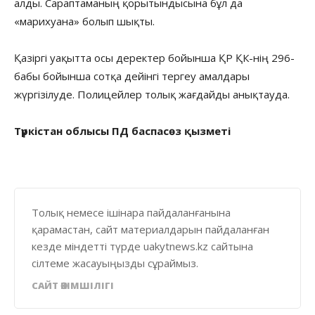
алды. Сараптаманың қорытындысына бұл да
«марихуана» болып шықты.
Қазіргі уақытта осы деректер бойынша ҚР ҚК-нің 296-
бабы бойынша сотқа дейінгі тергеу амалдары
жүргізілуде. Полицейлер толық жағдайды анықтауда.
Түркістан облысы ПД баспасөз қызметі
Толық немесе ішінара пайдаланғанына
қарамастан, сайт материалдарын пайдаланған
кезде міндетті түрде uakytnews.kz сайтына
сілтеме жасауыңызды сұраймыз.
САЙТ ӘКІМШІЛІГІ