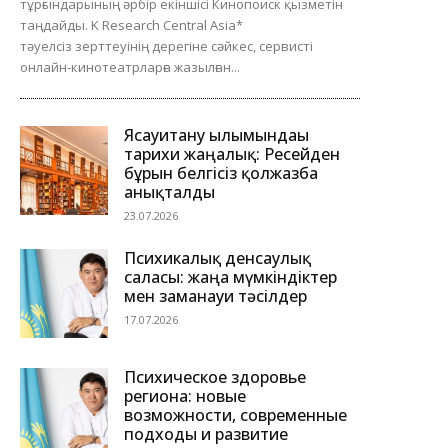
тұрғындарының әрбір екіншісі Кинопоиск қызметін
таңдайды. K Research Central Asia*
тәуелсіз зерттеуінің дерегіне сәйкес, сервисті
онлайн-кинотеатрларға жазылған...
Ясауитану ғылымындағы
тарихи жаңалық: Ресейден
бұрын белгісіз қолжазба
анықталды
23.07.2026
Психикалық денсаулық
саласы: жаңа мүмкіндіктер
мен заманауи тәсілдер
17.07.2026
Психическое здоровье
региона: новые
возможности, современные
подходы и развитие