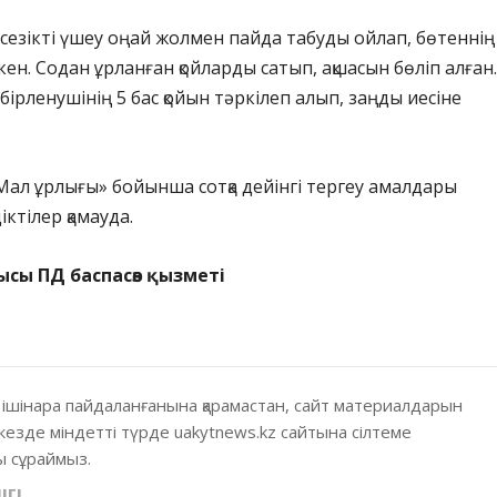
 сезікті үшеу оңай жолмен пайда табуды ойлап, бөтеннің
ен. Содан ұрланған қойларды сатып, ақшасын бөліп алған.
ірленушінің 5 бас қойын тәркілеп алып, заңды иесіне
«Мал ұрлығы» бойынша сотқа дейінгі тергеу амалдары
іктілер қамауда.
ысы ПД баспасөз қызметі
 ішінара пайдаланғанына қарамастан, сайт материалдарын
кезде міндетті түрде uakytnews.kz сайтына сілтеме
 сұраймыз.
ІГІ