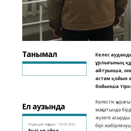
Танымал
Келес ауданды
ұрлығының құ
айтуынша, оны
астам қойын ж
бойынша тірк
Келестік қырағ
Ел аузында
мақсатында бірд
жүзеге асырды.
Редакция таңдауы
06.09.2023
бірі жәбірлену
Енді көп әйел