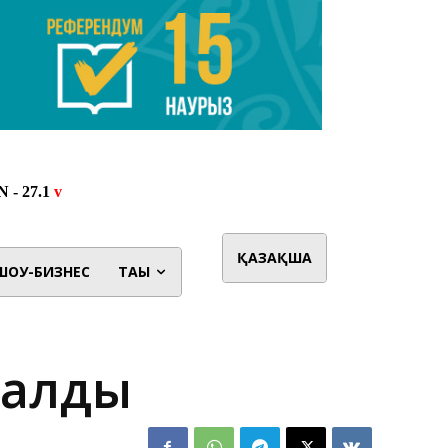
ҚАЗАҚША
ШОУ-БИЗНЕС
ТАҒЫ
талды