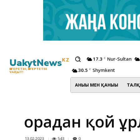
17.3
Nur-Sultan
C
UakytNews
KZ
30.5
Shymkent
ӨЗГЕРЕТІН, ӨЗГЕРТЕТІН
C
УАҚЫТ!
АНЫҒЫ МЕН ҚАНЫҒЫ
ТАЛҚ
Қорадан қой ұ
543
0
13.02.2023