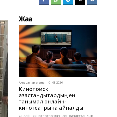
Жаңа
Ақпараттар ағыны
01.08.2026
Кинопоиск
қазақстандықтардың ең
танымал онлайн-
кинотеатрына айналды
Онлайн-кинотеатрға жазылған қазақстандық