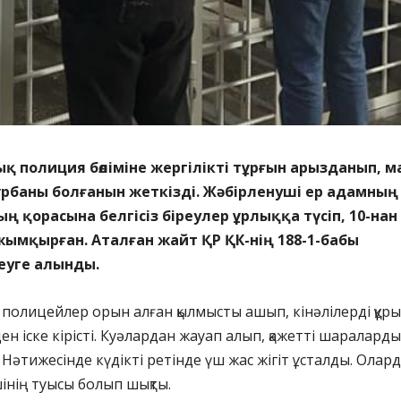
қ полиция бөліміне жергілікті тұрғын арызданып, м
рбаны болғанын жеткізді. Жәбірленуші ер адамның
ң қорасына белгісіз біреулер ұрлыққа түсіп, 10-нан
ымқырған. Аталған жайт ҚР ҚК-нің 188-1-бабы
еуге алынды.
ы полицейлер орын алған қылмысты ашып, кінәлілерді құры
ен іске кірісті. Куәлардан жауап алып, қажетті шараларды
 Нәтижесінде күдікті ретінде үш жас жігіт ұсталды. Олар
шінің туысы болып шықты.