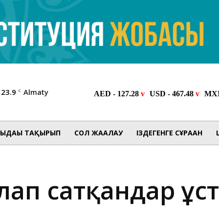
23.9
Almaty
C
ЫДАҒЫ ТАҚЫРЫП
СОЛ ЖАҒАЛАУ
ІЗДЕГЕНГЕ СҰРАҒАН
рлап сатқандар ұс