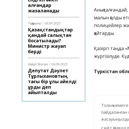
алғандар
Анықталғандай,
жазаланады
малын қолды етк
Таңдаулы
06.09.2023
полицейлер жәб
Қазақстандықтар
қайтарды.
қандай салықтан
босатылады?
Министр жауап
Қазіргі таңда 
берді
жүргізілуде. Күд
Uakyt Stories
06.09.2023
Депутат Дәулет
Түркістан обл
Тұрлыхановтың
тағы бір ұлы әйелді
ұрды деп
айыпталды
Толық немесе
пайдаланған 
жасауыңызды
САЙТ ӘКІМШІЛ