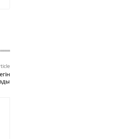
ticle
егін
ады