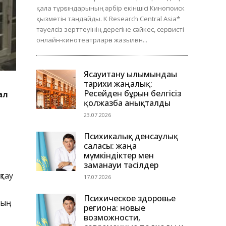
қала тұрғындарының әрбір екіншісі Кинопоиск
қызметін таңдайды. K Research Central Asia*
тәуелсіз зерттеуінің дерегіне сәйкес, сервисті
онлайн-кинотеатрларға жазылған...
Ясауитану ғылымындағы
тарихи жаңалық:
Ресейден бұрын белгісіз
ал
қолжазба анықталды
23.07.2026
Психикалық денсаулық
саласы: жаңа
мүмкіндіктер мен
заманауи тәсілдер
қтау
17.07.2026
Психическое здоровье
дың
региона: новые
возможности,