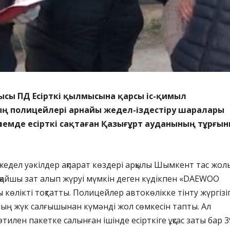
ысы ПД Есірткі қылмысына қарсы іс-қимыл
ң полицейлері арнайы жедел-іздестіру шаралары
көлемде есірткі сақтаған Қазығұрт ауданының тұрғы
, жедел уәкілдер ақпарат көздері арқылы Шымкент тас жол
қайшы зат алып жүруі мүмкін деген күдікпен «DAEWOO
 көлікті тоқтатты. Полицейлер автокөлікке тінту жүргізі
ың жүк салғышынан күмәнді жол сөмкесін тапты. Ал
илен пакетке салынған ішінде есірткіге ұқсас заты бар 3