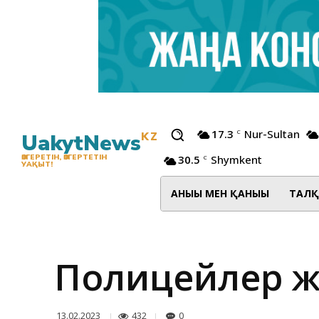
17.3
Nur-Sultan
C
UakytNews
KZ
30.5
Shymkent
ӨЗГЕРЕТІН, ӨЗГЕРТЕТІН
C
УАҚЫТ!
АНЫҒЫ МЕН ҚАНЫҒЫ
ТАЛҚ
Полицейлер жүр
432
0
13.02.2023