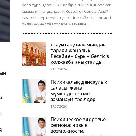
қала тұрғындарының әрбір екіншісі Кинопоиск
қызметін таңдайды. K Research Central Asia*
тәуелсіз зерттеуінің дерегіне сәйкес, сервисті
онлайн-кинотеатрларға жазылған...
Ясауитану ғылымындағы
тарихи жаңалық:
Ресейден бұрын белгісіз
қолжазба анықталды
23.07.2026
нын
Психикалық денсаулық
саласы: жаңа
мүмкіндіктер мен
ы
заманауи тәсілдер
17.07.2026
п,
Психическое здоровье
региона: новые
9
возможности,