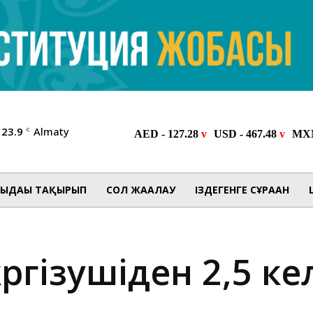
23.9
Almaty
C
ЫДАҒЫ ТАҚЫРЫП
СОЛ ЖАҒАЛАУ
ІЗДЕГЕНГЕ СҰРАҒАН
гізушіден 2,5 кел