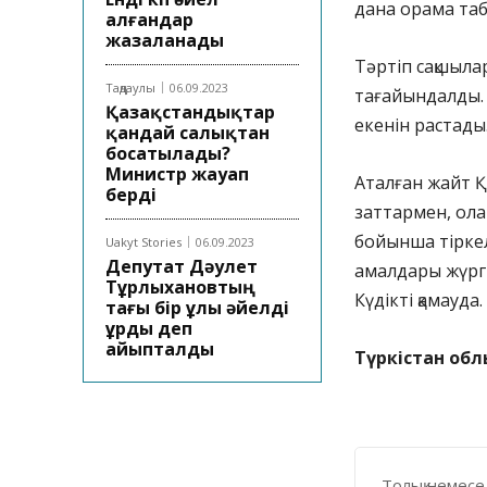
дана орама таб
алғандар
жазаланады
Тәртіп сақшыла
Таңдаулы
06.09.2023
тағайындалды. 
Қазақстандықтар
екенін растады
қандай салықтан
босатылады?
Министр жауап
Аталған жайт Қ
берді
заттармен, ола
бойынша тіркеліп
Uakyt Stories
06.09.2023
Депутат Дәулет
амалдары жүргі
Тұрлыхановтың
Күдікті қамауда.
тағы бір ұлы әйелді
ұрды деп
айыпталды
Түркістан обл
Толық немесе