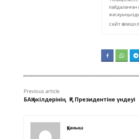
пайдаланған 
жасауыңызды
САЙТ ӘКІМШІЛ
Previous article
БАҚ өкілдерінің ҚР Президентіне үндеуі
Қуаныш