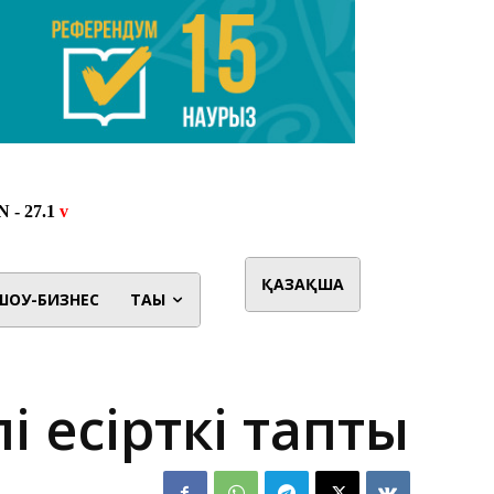
ҚАЗАҚША
ШОУ-БИЗНЕС
ТАҒЫ
і есірткі тапты