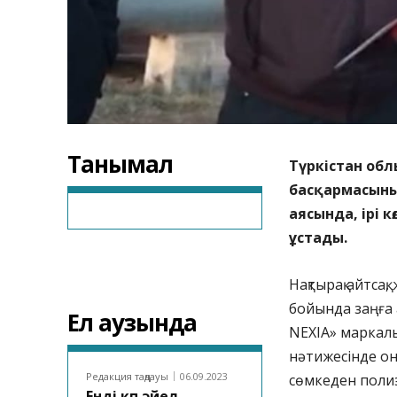
Танымал
Түркістан обл
басқармасыны
аясында, ірі 
ұстады.
Нақтырақ айтсақ
бойында заңға 
Ел аузында
NEXIA» маркалы
нәтижесінде он
Редакция таңдауы
06.09.2023
сөмкеден полиэт
Енді көп әйел