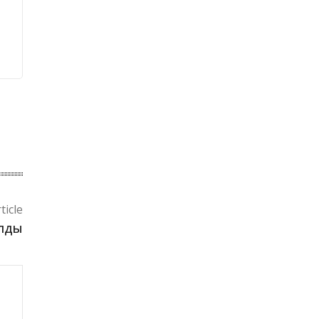
ticle
алды