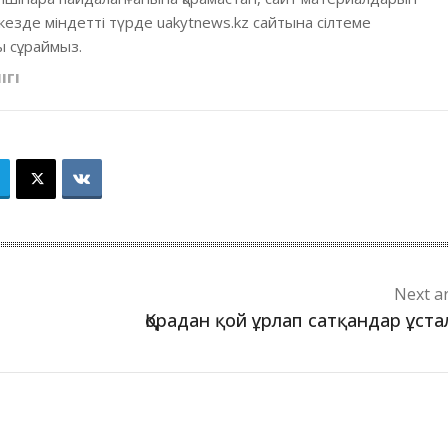
кезде міндетті түрде uakytnews.kz сайтына сілтеме
 сұраймыз.
ІГІ
Next ar
Қорадан қой ұрлап сатқандар ұст