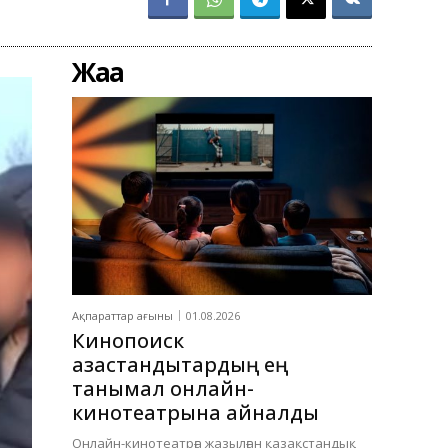
Жаңа
Ақпараттар ағыны
01.08.2026
Кинопоиск
қазақстандықтардың ең
танымал онлайн-
кинотеатрына айналды
Онлайн-кинотеатрға жазылған қазақстандық