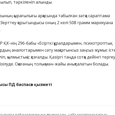
ылып, тәркіленіп алынды.
рының қырағылығы арқасында табылған затқа сараптама
Зерттеу қорытындысы оның 2 келі 508 грамм марихуана
.
Р ҚК-нің 296-бабы «Есірткі құралдарымен, психотроптық
рдың аналогтарымен сату мақсатынсыз заңсыз жұмыс іст
, қылмыстық іс қозғалды. Қазіргі таңда сотқа дейінгі терге
зілуде. Оқиғаның толық мән-жайы анықталатын болады.
ысы ПД баспасөз қызметі
 ішінара пайдаланғанына қарамастан, сайт материалдарын