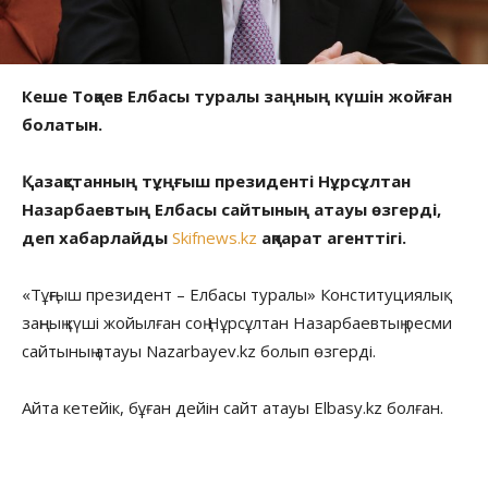
Кеше Тоқаев Елбасы туралы заңның күшін жойған
болатын.
Қазақстанның тұңғыш президенті Нұрсұлтан
Назарбаевтың Елбасы сайтының атауы өзгерді,
деп хабарлайды
Skifnews.kz
ақпарат агенттігі.
«Тұңғыш президент – Елбасы туралы» Конституциялық
заңның күші жойылған соң Нұрсұлтан Назарбаевтың ресми
сайтының атауы Nazarbayev.kz болып өзгерді.
Айта кетейік, бұған дейін сайт атауы Elbasy.kz болған.