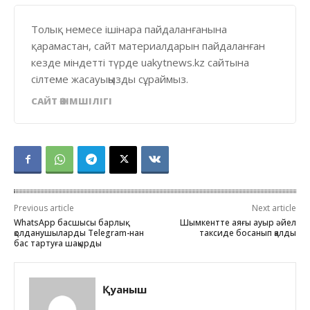
Толық немесе ішінара пайдаланғанына
қарамастан, сайт материалдарын пайдаланған
кезде міндетті түрде uakytnews.kz сайтына
сілтеме жасауыңызды сұраймыз.
САЙТ ӘКІМШІЛІГІ
Previous article
Next article
WhatsApp басшысы барлық
Шымкентте аяғы ауыр әйел
қолданушыларды Telegram-нан
таксиде босанып қалды
бас тартуға шақырды
Қуаныш