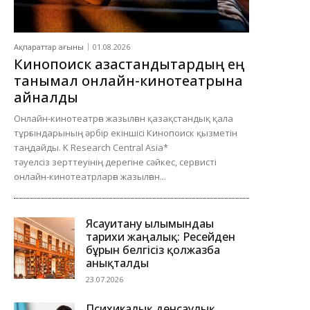
Ақпараттар ағыны
01.08.2026
Кинопоиск қазақстандықтардың ең
танымал онлайн-кинотеатрына
айналды
Онлайн-кинотеатрға жазылған қазақстандық қала
тұрғындарының әрбір екіншісі Кинопоиск қызметін
таңдайды. K Research Central Asia*
тәуелсіз зерттеуінің дерегіне сәйкес, сервисті
онлайн-кинотеатрларға жазылған...
Ясауитану ғылымындағы
тарихи жаңалық: Ресейден
бұрын белгісіз қолжазба
анықталды
23.07.2026
Психикалық денсаулық