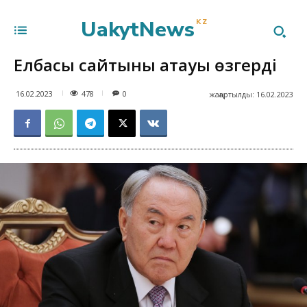
UakytNews
KZ
Елбасы сайтының атауы өзгерді
478
16.02.2023
0
жаңартылды:
16.02.2023