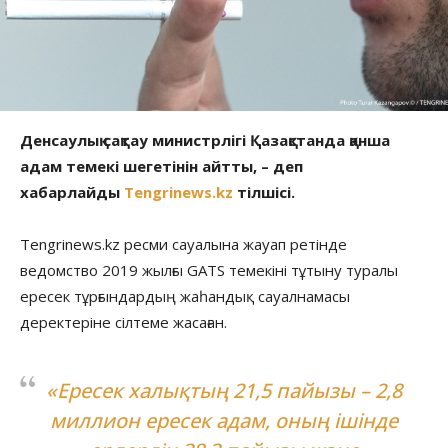
Денсаулық сақтау министрлігі Қазақстанда қанша
адам темекі шегетінін айтты, – деп
хабарлайды
Tengrinews.kz
тілшісі.
Tengrinews.kz ресми сауалына жауап ретінде
ведомство 2019 жылғы GATS темекіні тұтыну туралы
ересек тұрғындардың жаһандық сауалнамасы
деректеріне сілтеме жасаған.
«Ересек халықтың 21,5 пайызы – 2,8
миллион ересек адам, оның ішінде