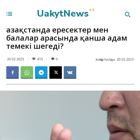
UakytNews
KZ
Қазақстанда ересектер мен
балалар арасында қанша адам
темекі шегеді?
415
20.02.2023
0
жаңартылды:
20.02.2023