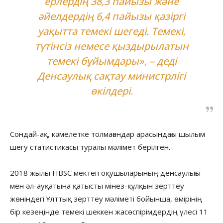
ерлердің 38,3 пайызы және
әйелдердің 6,4 пайызы қазіргі
уақытта темекі шегеді. Темекі,
түтінсіз немесе қыздырылатын
темекі бұйымдары», – деді
Денсаулық сақтау министрлігі
өкілдері.
Сондай-ақ, кәмелетке толмағандар арасындағы шылым
шегу статистикасы туралы мәлімет берілген.
2018 жылғы HBSC мектеп оқушыларының денсаулығы
мен әл-ауқатына қатысты мінез-құлқын зерттеу
жөніндегі Ұлттық зерттеу мәліметі бойынша, өмірінің
бір кезеңінде темекі шеккен жасөспірімдердің үлесі 11