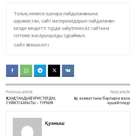
Толық немесе ішінара пайдаланғанына
қарамастан, сайт материалдарын пайдаланған
кезде міндетті түрде uakytnews.kz сайтына
сілтеме жасауыңызды сұраймыз.
САЙТ ӘКІМШІЛІГІ
Previous article
Next article
ҚАЗАҚСТАНДЫҚ ТУРИСТЕРДІҢ
Қос азаматтығы барларға жаза
СҮЙІКТІ БАҒЫТЫ – ТҮРКИЯ
күшейтіледі
Қуаныш