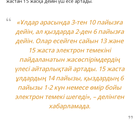
жастан 15 жасқа дейін үш есе артады.
«Ұлдар арасында 3-тен 10 пайызға
дейін, ал қыздарда 2-ден 6 пайызға
дейін. Олар есейген сайын 13 және
15 жаста электрон темекіні
пайдаланатын жасөспірімдердің
үлесі айтарлықтай артады. 15 жаста
ұлдардың 14 пайызы, қыздардың 6
пайызы 1-2 күн немесе өмір бойы
электрон темекі шегеді», – делінген
хабарламада.