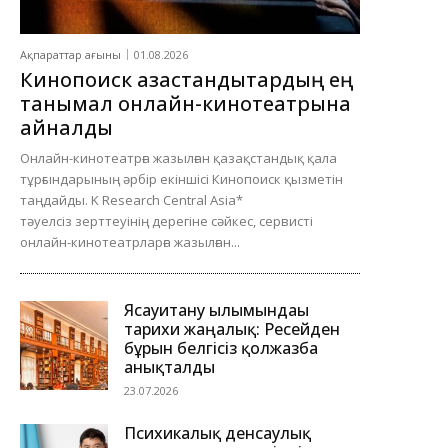
Ақпараттар ағыны
01.08.2026
Кинопоиск қазақстандықтардың ең
танымал онлайн-кинотеатрына
айналды
Онлайн-кинотеатрға жазылған қазақстандық қала
тұрғындарының әрбір екіншісі Кинопоиск қызметін
таңдайды. K Research Central Asia*
тәуелсіз зерттеуінің дерегіне сәйкес, сервисті
онлайн-кинотеатрларға жазылған...
Ясауитану ғылымындағы
тарихи жаңалық: Ресейден
бұрын белгісіз қолжазба
анықталды
23.07.2026
Психикалық денсаулық