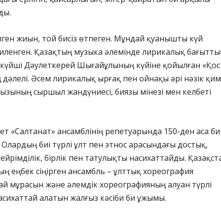
ды.
лген жиын, той бисіз өтпеген. Мұндай қуанышты күй
биленген. Қазақтың музыка әлемінде лирикалық бағытты
н күйші Дәулеткерей Шығайұлының күйіне қойылған «Қос
ң дәлелі. Әсем лирикалық ырғақ пен ойнақы әрі нәзік қи
ызының сыршыл жандүниесі, биязы мінезі мен келбеті
ет «Салтанат» ансамблінің репетуарында 150-ден аса би
Олардың биі түрлі ұлт пен этнос арасындағы достық,
ейрімділік, бірлік пен татулықты насихаттайды. Қазақст
ң еңбек сіңірген ансамбль – ұлттық хореография
ай мұрасын және әлемдік хореографияның алуан түрлі
асихаттай алатын жалғыз кәсіби би ұжымы.