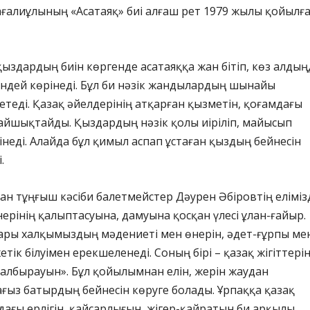
ғалиұлының «Асатаяқ» биі алғаш рет 1979 жылы қойылғ
ыздардың биін көргенде асатаяққа жан бітіп, көз алдың
ендей көрінеді. Бұл би нәзік жандылардың шынайы
теді. Қазақ әйелдерінің атқарған қызметін, қоғамдағы
айшықтайды. Қыздардың нәзік қолы иіріліп, майысып
інеді. Алайда бұл қимыл аспап ұстаған қыздың бейнесін
.
ан тұңғыш кәсіби балетмейстер Дәурен Әбіровтің еліміз
ерінің қалыптасуына, дамуына қосқан үлесі ұлан-ғайыр.
ры халқымыздың мәдениеті мен өнерін, әдет-ғұрпы ме
етік білуімен ерекшеленеді. Соның бірі – қазақ жігіттерін
Балбырауын». Бұл қойылымнан елін, жерін жаудан
ғыз батырдың бейнесін көруге болады. Ұрпаққа қазақ
ндағы ерлігін, қайсарлығын, жігер-қайратын би арқылы