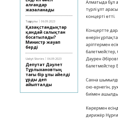
Алматыда бұл а
алғандар
түрлі ұлт арас
жазаланады
концерті өтті.
Таңдаулы
06.09.2023
Қазақстандықтар
Концертте дар
қандай салықтан
босатылады?
өнерін ұрпақта
Министр жауап
әріптермен есі
берді
балетмейстер, 
Дәурен Әбіровт
Uakyt Stories
06.09.2023
Депутат Дәулет
балетмейстер Е
Тұрлыхановтың
тағы бір ұлы әйелді
ұрды деп
Сахна шымылды
айыпталды
ою-өрнегін, ру
биімен ашылды
Көрермен есінд
дирижёр Нұрғис