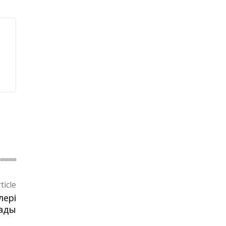
ticle
лері
тады