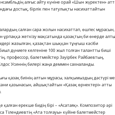
нсамбльдің алғыс айту күніне орай «Шын жүректен» ат
ындағы достық, бірлік пен татулықты насихаттайтын
алардың салған сара жолын насихаттап, өшпес мұрасын,
н-ұрпаққа жеткізу мақсатында қазақтың би өнерде алт
мдері жазылған, қазақ­тан шыққан тұңғыш кәсіби
биыл дүниеге келгеніне 100 жыл толған талантты биші
ің, профессор, балетмейстер Зәуірбек Райбаевтың,
лдос Усиннің билері жаңа деммен сахналанды.
ғы қазақ биінің алтын мұрасы, халқымыздың дәстүрі м
хани қазынасын, айшықтайтын «Қазақ өрнектері» атты
.
е қалған ерекше бидің бірі – «Асатаяқ». Композитор әрі
а Тілендиевтің «Ата толғауы» күйіне балетмейстер