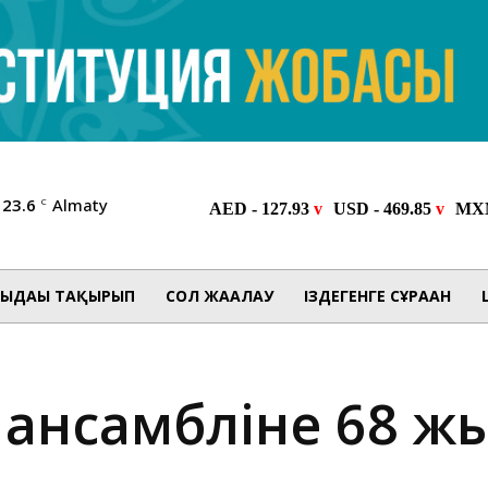
23.6
Almaty
C
ЫДАҒЫ ТАҚЫРЫП
СОЛ ЖАҒАЛАУ
ІЗДЕГЕНГЕ СҰРАҒАН
 ансамбліне 68 ж