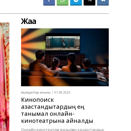
Жаңа
Ақпараттар ағыны
01.08.2026
Кинопоиск
қазақстандықтардың ең
танымал онлайн-
кинотеатрына айналды
Онлайн-кинотеатрға жазылған қазақстандық