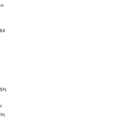
ан
да
дің
н
ің