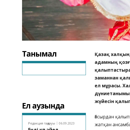
Танымал
Қазақ халқынд
адамның қозғ
қалыптастырат
заманнан қал
ел мұрасы. Ха
дүниетанымын
жүйесін қалы
Ел аузында
Ғасырдан қалып
Редакция таңдауы
06.09.2023
жатқан ансамбл
Енді көп әйел