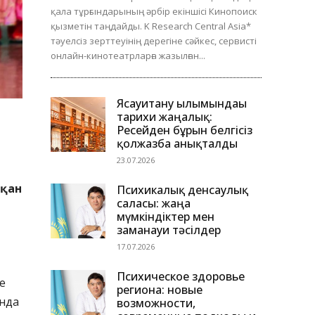
қала тұрғындарының әрбір екіншісі Кинопоиск
қызметін таңдайды. K Research Central Asia*
тәуелсіз зерттеуінің дерегіне сәйкес, сервисті
онлайн-кинотеатрларға жазылған...
Ясауитану ғылымындағы
тарихи жаңалық:
Ресейден бұрын белгісіз
қолжазба анықталды
23.07.2026
тқан
Психикалық денсаулық
саласы: жаңа
мүмкіндіктер мен
заманауи тәсілдер
17.07.2026
Психическое здоровье
е
региона: новые
анда
возможности,