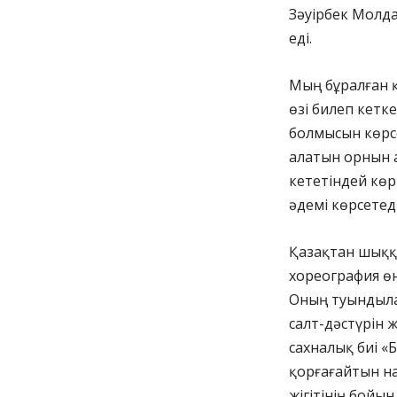
Зәуірбек Молда
еді.
Мың бұралған қ
өзі билеп кетк
болмысын көрсе
алатын орнын 
кететіндей көр
әдемі көрсетеді
Қазақ­тан шыққ
хореография өн
Оның туындыла
салт-дәстүрін ж
сахналық биі «
қорғағайтын на
жігітінің бойы