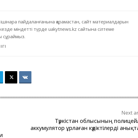
 ішінара пайдаланғанына қарамастан, сайт материалдарын
кезде міндетті түрде uakytnews.kz сайтына сілтеме
 сұраймыз.
ІГІ
Next ar
Түркістан облысының полицей
аккумулятор ұрлаған күдіктілерді анық
и