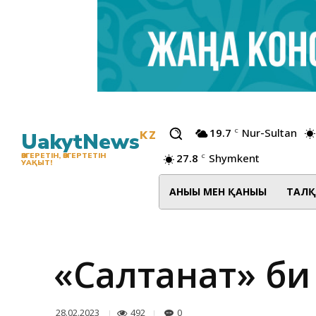
19.7
Nur-Sultan
C
UakytNews
KZ
27.8
Shymkent
ӨЗГЕРЕТІН, ӨЗГЕРТЕТІН
C
УАҚЫТ!
АНЫҒЫ МЕН ҚАНЫҒЫ
ТАЛҚ
«Салтанат» би
492
0
28.02.2023