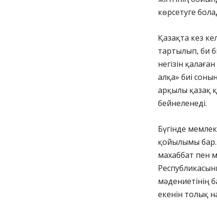
көрсетуге бола
Қазақта кез ке
тартылып, би 
негізін қалаға
алқа» биі соны
арқылы қазақ қ
бейнеленеді.
Бүгінде мемлек
қойылымы бар. 
махаббат пен м
Республикасыны
мәдениетінің б
екенін толық н