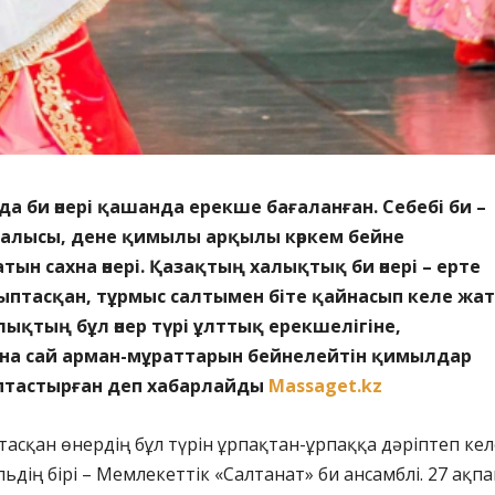
а би өнері қашанда ерекше бағаланған. Себебі би –
алысы, дене қимылы арқылы көркем бейне
ын сахна өнері. Қазақтың халықтық би өнері – ерте
ыптасқан, тұрмыс салтымен біте қайнасып келе жа
лықтың бұл өнер түрі ұлттық ерекшелігіне,
а сай арман-мұраттарын бейнелейтін қимылдар
птастырған
деп хабарлайды
Massaget.kz
тасқан өнердің бұл түрін ұрпақтан-ұрпаққа дәріптеп кел
ьдің бірі – Мемлекеттік «Салтанат» би ансамблі. 27 ақп