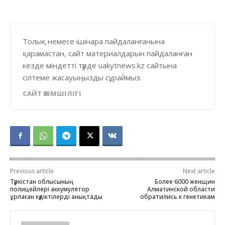
Толық немесе ішінара пайдаланғанына
қарамастан, сайт материалдарын пайдаланған
кезде міндетті түрде uakytnews.kz сайтына
сілтеме жасауыңызды сұраймыз.
САЙТ ӘКІМШІЛІГІ
Previous article
Next article
Түркістан облысының
Более 6000 женщин
полицейлері аккумулятор
Алматинской области
ұрлаған күдіктілерді анықтады
обратились к генетикам