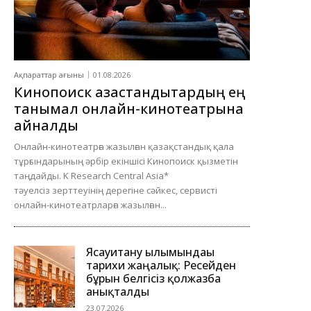
Ақпараттар ағыны
01.08.2026
Кинопоиск қазақстандықтардың ең
танымал онлайн-кинотеатрына
айналды
Онлайн-кинотеатрға жазылған қазақстандық қала
тұрғындарының әрбір екіншісі Кинопоиск қызметін
таңдайды. K Research Central Asia*
тәуелсіз зерттеуінің дерегіне сәйкес, сервисті
онлайн-кинотеатрларға жазылған...
Ясауитану ғылымындағы
тарихи жаңалық: Ресейден
бұрын белгісіз қолжазба
анықталды
23.07.2026