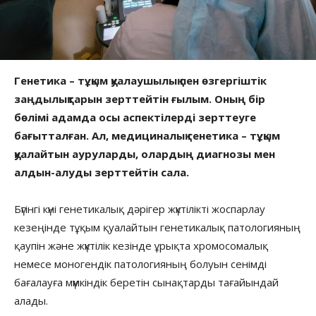
Генетика – тұқым қуалаушылық пен өзгергіштік
заңдылықтарын зерттейтін ғылым. Оның бір
бөлімі адамда осы аспектілерді зерттеуге
бағытталған. Ал, медициналық генетика – тұқым
қуалайтын ауруларды, олардың диагнозы мен
алдын-алуды зерттейтін сала.
Бүгінгі күні генетикалық дәрігер жүктілікті жоспарлау
кезеңінде тұқым қуалайтын генетикалық патологияның
қаупін және жүктілік кезінде ұрықта хромосомалық
немесе моногендік патологияның болуын сенімді
бағалауға мүмкіндік беретін сынақтарды тағайындай
алады.