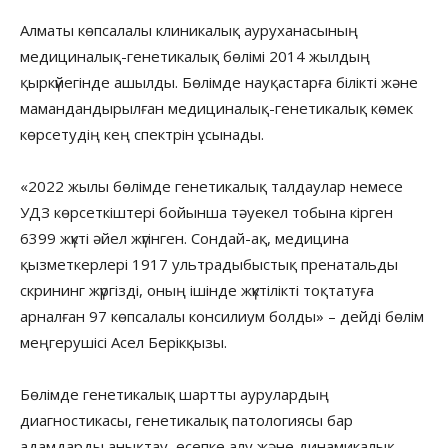
Алматы көпсалалы клиникалық ауруханасының
медициналық-генетикалық бөлімі 2014 жылдың
қыркүйегінде ашылды. Бөлімде науқастарға білікті және
мамандандырылған медициналық-генетикалық көмек
көрсетудің кең спектрін ұсынады.
«2022 жылы бөлімде генетикалық талдаулар немесе
УДЗ көрсеткіштері бойынша тәуекел тобына кірген
6399 жүкті әйел жүгінген. Сондай-ақ, медицина
қызметкерлері 1917 ультрадыбыстық пренатальды
скрининг жүргізді, оның ішінде жүктілікті тоқтатуға
арналған 97 көпсалалы консилиум болды» – дейді бөлім
меңгерушісі Асел Берікқызы.
Бөлімде генетикалық шартты аурулардың
диагностикасы, генетикалық патологиясы бар
адамдарды анықтау, есепке алу және динамикалық