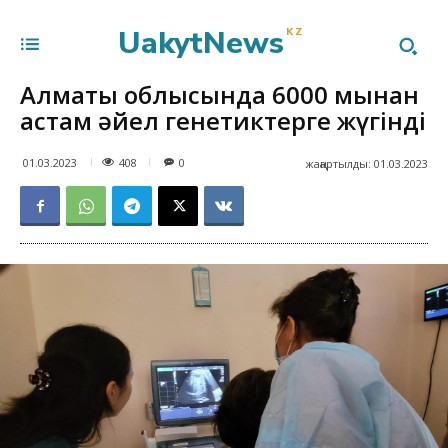
UakytNews
KZ
Алматы облысында 6000 мыңнан
астам әйел генетиктерге жүгінді
408
01.03.2023
0
жаңартылды:
01.03.2023