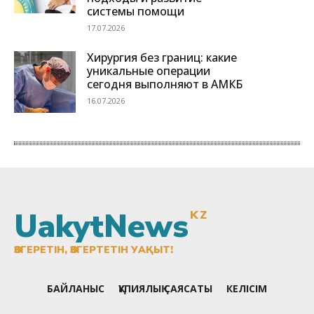
UakytNews
KZ
ӨЗГЕРЕТІН, ӨЗГЕРТЕТІН УАҚЫТ!
БАЙЛАНЫС
ҚҰПИЯЛЫҚ САЯСАТЫ
КЕЛІСІМ