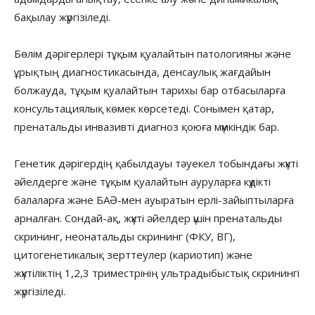
бақылау жүргізіледі.
Бөлім дәрігерлері тұқым қуалайтын патологияны және
ұрықтың диагностикасында, денсаулық жағдайын
болжауда, тұқым қуалайтын тарихы бар отбасыларға
консультациялық көмек көрсетеді. Сонымен қатар,
пренатальды инвазивті диагноз қоюға мүмкіндік бар.
Генетик дәрігердің қабылдауы тәуекел тобындағы жүкті
әйелдерге және тұқым қуалайтын ауруларға күдікті
балаларға және БАӘ-мен ауыратын ерлі-зайыптыларға
арналған. Сондай-ақ, жүкті әйелдер үшін пренатальды
скрининг, неонатальды скрининг (ФКУ, ВГ),
цитогенетикалық зерттеулер (кариотип) және
жүктіліктің 1,2,3 триместрінің ультрадыбыстық скринингі
жүргізіледі.