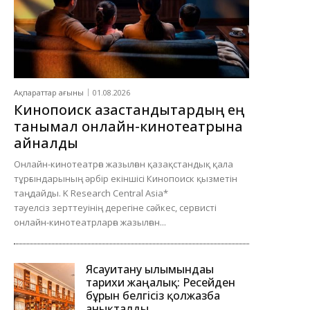
Ақпараттар ағыны
01.08.2026
Кинопоиск қазақстандықтардың ең
танымал онлайн-кинотеатрына
айналды
Онлайн-кинотеатрға жазылған қазақстандық қала
тұрғындарының әрбір екіншісі Кинопоиск қызметін
таңдайды. K Research Central Asia*
тәуелсіз зерттеуінің дерегіне сәйкес, сервисті
онлайн-кинотеатрларға жазылған...
Ясауитану ғылымындағы
тарихи жаңалық: Ресейден
бұрын белгісіз қолжазба
анықталды