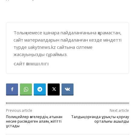
Толық немесе ішінара пайдаланғанына қарамастан,
сайт материалдарын пайдаланған кезде міндетті
түрде uakytnews.kz сайтына сілтеме
жасауыңызды сұраймыз.
САЙТ ӘКІМШІЛІГІ
Previous article
Next article
Полицейлер өзгелердің атынан
Талдықорғанда ұрықты қорғау
несие рәсімдеген алаяқ жігітті
орталығы ашылды
ұстады