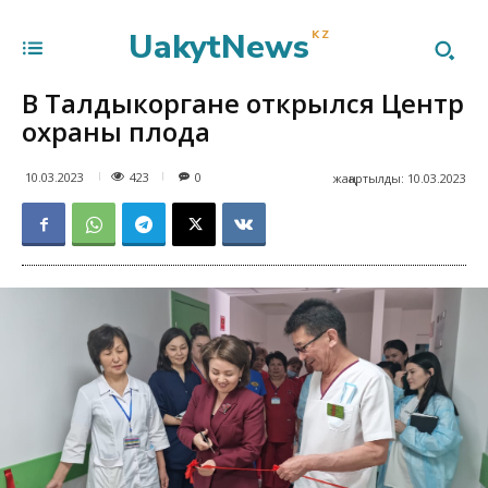
UakytNews
KZ
В Талдыкоргане открылся Центр
охраны плода
423
10.03.2023
0
жаңартылды:
10.03.2023