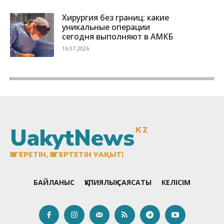
UakytNews
KZ
ӨЗГЕРЕТІН, ӨЗГЕРТЕТІН УАҚЫТ!
БАЙЛАНЫС
ҚҰПИЯЛЫҚ САЯСАТЫ
КЕЛІСІМ