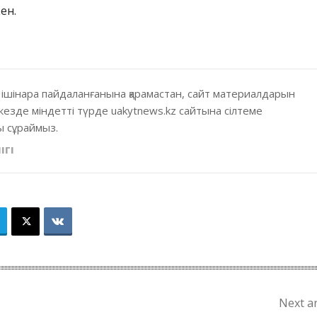
ен.
 ішінара пайдаланғанына қарамастан, сайт материалдарын
кезде міндетті түрде uakytnews.kz сайтына сілтеме
 сұраймыз.
ІГІ
Next ar