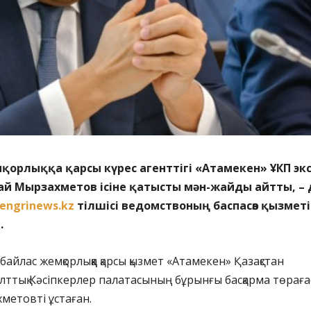
орлыққа қарсы күрес агенттігі «Атамекен» ҰКП экс
ай Мырзахметов ісіне қатысты мән-жайды айтты, – 
engrinews.kz
тілшісі ведомствоның баспасөз қызмет
.
айлас жемқорлыққа қарсы қызмет «Атамекен» Қазақстан
лттық Кәсіпкерлер палатасының бұрынғы басқарма төрағ
метовті ұстаған.