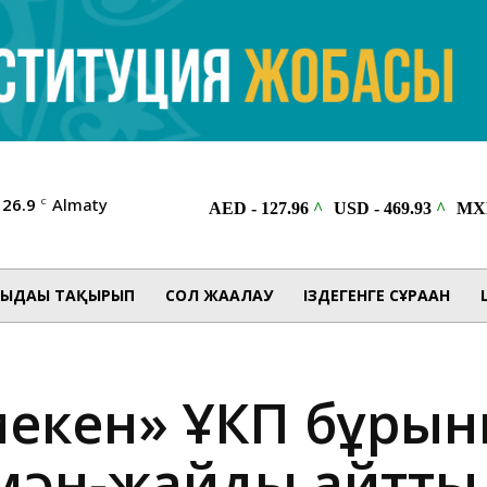
26.9
Almaty
C
ЫДАҒЫ ТАҚЫРЫП
СОЛ ЖАҒАЛАУ
ІЗДЕГЕНГЕ СҰРАҒАН
екен» ҰКП бұрынғ
 мән-жайды айтты