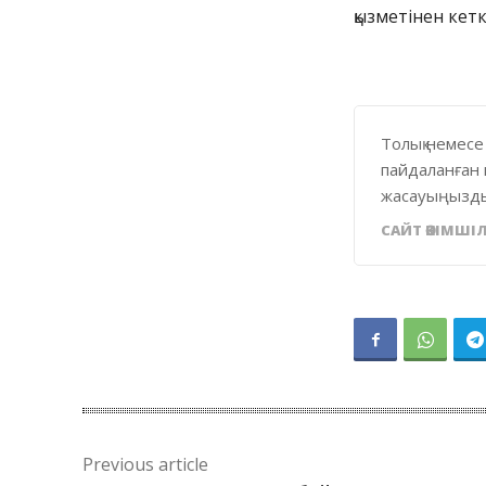
қызметінен кетк
Толық немесе
пайдаланған 
жасауыңызды
САЙТ ӘКІМШІЛ
Previous article