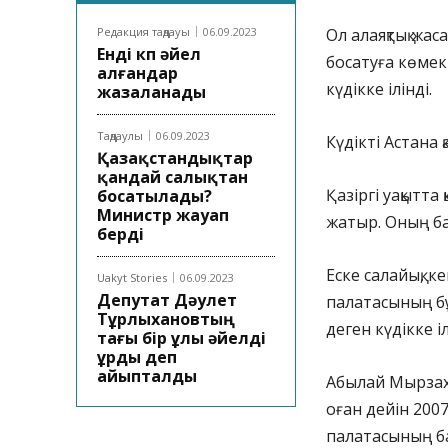
Редакция таңдауы
06.09.2023
Ол алаяқтық жа
Енді көп әйел
босатуға көмек
алғандар
күдікке ілінді.
жазаланады
Таңдаулы
06.09.2023
Күдікті Астана 
Қазақстандықтар
қандай салықтан
Қазіргі уақытта
босатылады?
Министр жауап
жатыр. Оның бас
берді
Еске салайық, 
Uakyt Stories
06.09.2023
Депутат Дәулет
палатасының б
Тұрлыхановтың
деген күдікке іл
тағы бір ұлы әйелді
ұрды деп
айыпталды
Абылай Мырзахм
оған дейін 200
палатасының ба