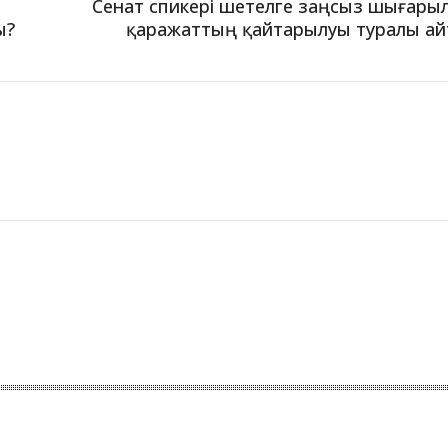
Сенат спикері шетелге заңсыз шығары
ы?
қаражаттың қайтарылуы туралы а