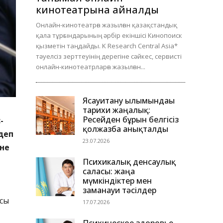
кинотеатрына айналды
Онлайн-кинотеатрға жазылған қазақстандық
қала тұрғындарының әрбір екіншісі Кинопоиск
қызметін таңдайды. K Research Central Asia*
тәуелсіз зерттеуінің дерегіне сәйкес, сервисті
онлайн-кинотеатрларға жазылған...
Ясауитану ғылымындағы
тарихи жаңалық:
Ресейден бұрын белгісіз
-
қолжазба анықталды
деп
23.07.2026
іне
Психикалық денсаулық
саласы: жаңа
мүмкіндіктер мен
заманауи тәсілдер
асы
17.07.2026