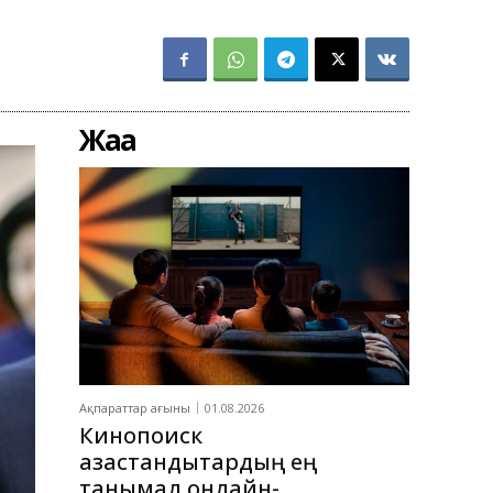
Жаңа
Ақпараттар ағыны
01.08.2026
Кинопоиск
қазақстандықтардың ең
танымал онлайн-