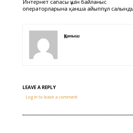
Интернет сапасы үшін байланыс
операторларына қанша айыппұл салынд
Қуаныш
LEAVE A REPLY
Log in to leave a comment