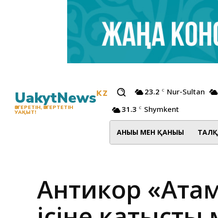
23.2
Nur-Sultan
C
UakytNews
KZ
31.3
Shymkent
ӨЗГЕРЕТІН, ӨЗГЕРТЕТІН
C
УАҚЫТ!
АНЫҒЫ МЕН ҚАНЫҒЫ
ТАЛҚ
Антикор «Атам
ісіне қатысты