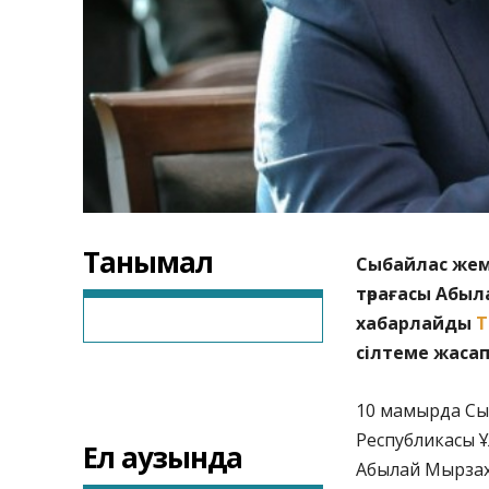
Танымал
Сыбайлас жемқ
төрағасы Абыл
хабарлайды
T
сілтеме жасап
10 мамырда Сыб
Республикасы Ұ
Ел аузында
Абылай Мырзах