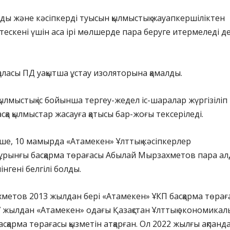
сады және кәсіпкерді туысын қылмыстық жауапкершіліктен
тескені үшін аса ірі мөлшерде пара беруге итермеледі д
қаласы ПД уақытша ұстау изоляторына қамалды.
 қылмыстық іс бойынша тергеу-жедел іс-шаралар жүргізіліп
қа қылмыстар жасауға қатысы бар-жоғы тексеріледі.
кеше, 10 мамырда «Атамекен» Ұлттық кәсіпкерлер
ұрынғы басқарма төрағасы Абылай Мырзахметов пара а
інгені белгілі болды.
етов 2013 жылдан бері «Атамекен» ҰКП басқарма төрағ
7 жылдан «Атамекен» одағы Қазақстан Ұлттық экономикалы
сқарма төрағасы қызметін атқарған. Ол 2022 жылғы ақпанд