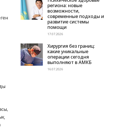
Психическое здоровье
региона: новые
возможности,
современные подходы и
еген
развитие системы
помощи
17.07.2026
Хирургия без границ:
какие уникальные
операции сегодня
выполняют в АМКБ
16.07.2026
лды
асы,
қ
а