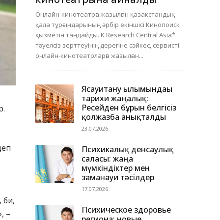
Онлайн-кинотеатрға жазылған қазақстандық
қала тұрғындарының әрбір екіншісі Кинопоиск
қызметін таңдайды. K Research Central Asia*
тәуелсіз зерттеуінің дерегіне сәйкес, сервисті
онлайн-кинотеатрларға жазылған...
Ясауитану ғылымындағы
тарихи жаңалық:
Ресейден бұрын белгісіз
р.
қолжазба анықталды
23.07.2026
деп
Психикалық денсаулық
саласы: жаңа
мүмкіндіктер мен
заманауи тәсілдер
17.07.2026
 би,
Психическое здоровье
, –
региона: новые