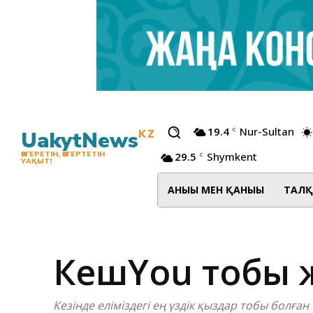
19.4
Nur-Sultan
C
UakytNews
KZ
29.5
Shymkent
ӨЗГЕРЕТІН, ӨЗГЕРТЕТІН
C
УАҚЫТ!
АНЫҒЫ МЕН ҚАНЫҒЫ
ТАЛҚ
КешYou тобы 
Кезінде еліміздегі ең үздік қыздар тобы болғ