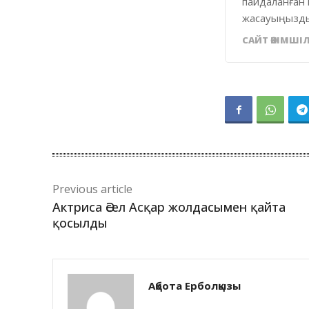
пайдаланған 
жасауыңызды
САЙТ ӘКІМШІЛ
Previous article
Актриса Әсел Асқар жолдасымен қайта
қосылды
Ақбота Ерболқызы