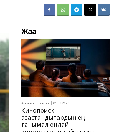
Жаңа
Ақпараттар ағыны
01.08.2026
Кинопоиск
қазақстандықтардың ең
танымал онлайн-
кинотеатрына айналды