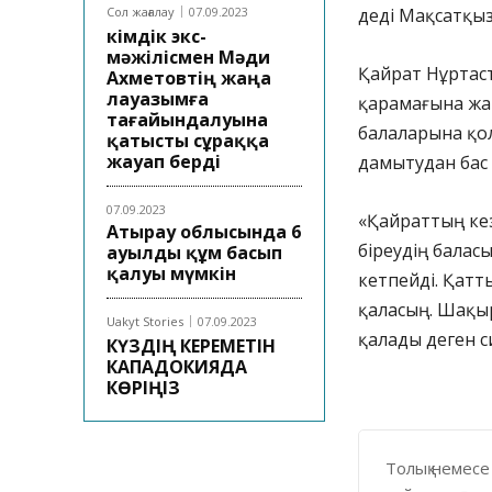
Сол жағалау
07.09.2023
деді Мақсатқыз
Әкімдік экс-
мәжілісмен Мәди
Қайрат Нұртаст
Ахметовтің жаңа
лауазымға
қарамағына жаң
тағайындалуына
балаларына қо
қатысты сұраққа
жауап берді
дамытудан бас 
07.09.2023
«Қайраттың кез
Атырау облысында 6
біреудің баласы
ауылды құм басып
қалуы мүмкін
кетпейді. Қатты
қаласың. Шақы
Uakyt Stories
07.09.2023
қалады деген с
КҮЗДІҢ КЕРЕМЕТІН
КАПАДОКИЯДА
КӨРІҢІЗ
Толық немесе