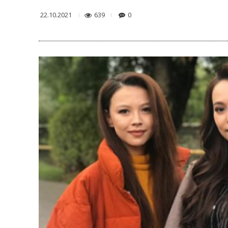
639
0
22.10.2021