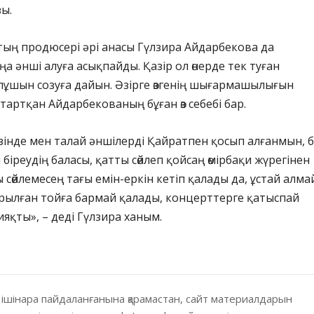
ы.
ың продюсері әрі анасы Гүлзира Айдарбекова да
а әнші алуға асықпайды. Қазір ол өнерде тек туған
лұшын созуға дайын. Әзірге өзгенің шығармашылығын
тартқан Айдарбекованың бұған өз себебі бар.
інде мен талай әншілерді Қайратпен қосып алғанмын, б
 біреудің баласы, қатты сөйлеп қойсаң өмірбақи жүрегінен
 сөйлемесең тағы емін-еркін кетіп қалады да, ұстай алма
рылған тойға бармай қалады, концерттерге қатыспай
ияқты», – деді Гүлзира ханым.
 ішінара пайдаланғанына қарамастан, сайт материалдарын