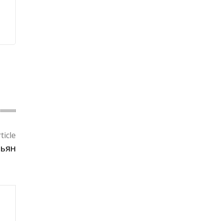
ticle
шьян