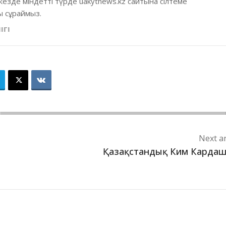
кезде міндетті түрде uakytnews.kz сайтына сілтеме
 сұраймыз.
ІГІ
Next ar
Қазақстандық Ким Карда