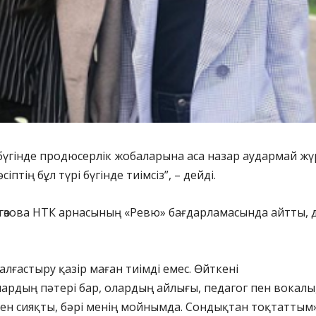
 бүгінде продюсерлік жобаларына аса назар аудармай жү
сіптің бұл түрі бүгінде тиімсіз”, – дейді.
гөзова НТК арнасының «Ревю» бағдарламасында айтты, 
алғастыру қазір маған тиімді емес. Өйткені
рдың пәтері бар, олардың айлығы, педагог пен вокалы,
ен сияқты, бәрі менің мойнымда. Сондықтан тоқтаттым»