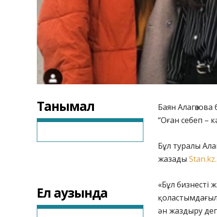
Танымал
Баян Алагөзова
“Оған себеп – кә
Бұл туралы Ала
жазады
Stan.kz.
«Бұл бизнесті ж
Ел аузында
қоластымдағыла
ән жаздыру дег