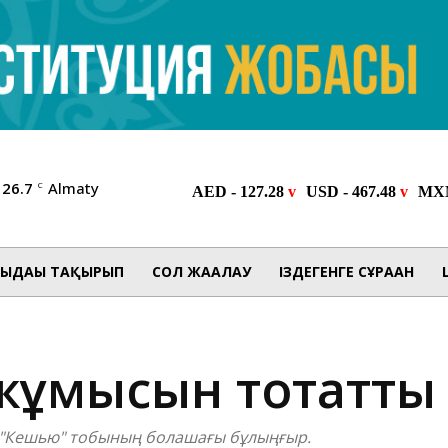
26.7
Almaty
C
ЫДАҒЫ ТАҚЫРЫП
СОЛ ЖАҒАЛАУ
ІЗДЕГЕНГЕ СҰРАҒАН
жұмысын тоқтатты
ан "Кешью" тобының болашағы бұлыңғыр.