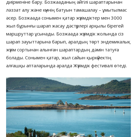
диірменіне бару. Бозжааданың әйгілі шараптарынан
ләззат алу және күннің батуын тамашалау – ұмытылмас
әсер. Бозжаада сонымен қатар жүзімдіктер мен 3000
жыл бұрынғы шарап жасау дәстүрлері арқылы бірегей
маршруттар ұсынады. Бозжаада жүзімдік жолында сіз
шарап зауыттарына барып, аралдың төрт эндемикалық
жүзім сортынан алынған шараптардың дәмін татуға
болады. Сонымен қатар, жыл сайын қыркүйектің
алғашқы апталарында аралда Жүзімдік фестивалі өтеді.