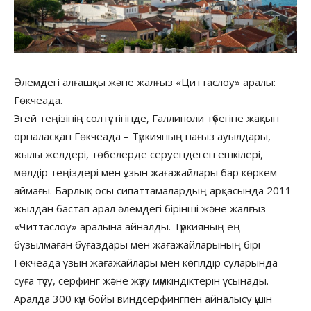
Әлемдегі алғашқы және жалғыз «Циттаслоу» аралы:
Гөкчеада.
Эгей теңізінің солтүстігінде, Галлиполи түбегіне жақын
орналасқан Гөкчеада – Түркияның нағыз ауылдары,
жылы желдері, төбелерде серуендеген ешкілері,
мөлдір теңіздері мен ұзын жағажайлары бар көркем
аймағы. Барлық осы сипаттамалардың арқасында 2011
жылдан бастап арал әлемдегі бірінші және жалғыз
«Читтаслоу» аралына айналды. Түркияның ең
бұзылмаған бұғаздары мен жағажайларының бірі
Гөкчеада ұзын жағажайлары мен көгілдір суларында
суға түсу, серфинг және жүзу мүмкіндіктерін ұсынады.
Аралда 300 күн бойы виндсерфингпен айналысу үшін