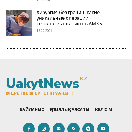
UakytNews
KZ
ӨЗГЕРЕТІН, ӨЗГЕРТЕТІН УАҚЫТ!
БАЙЛАНЫС
ҚҰПИЯЛЫҚ САЯСАТЫ
КЕЛІСІМ