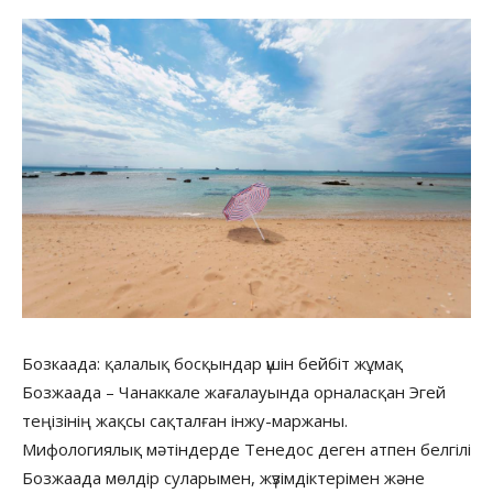
Бозкаада: қалалық босқындар үшін бейбіт жұмақ
Бозжаада – Чанаккале жағалауында орналасқан Эгей
теңізінің жақсы сақталған інжу-маржаны.
Мифологиялық мәтіндерде Тенедос деген атпен белгілі
Бозжаада мөлдір суларымен, жүзімдіктерімен және