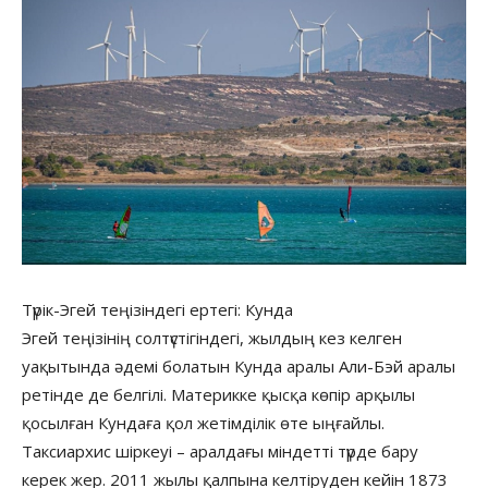
Түрік-Эгей теңізіндегі ертегі: Кунда
Эгей теңізінің солтүстігіндегі, жылдың кез келген
уақытында әдемі болатын Кунда аралы Али-Бэй аралы
ретінде де белгілі. Материкке қысқа көпір арқылы
қосылған Кундаға қол жетімділік өте ыңғайлы.
Таксиархис шіркеуі – аралдағы міндетті түрде бару
керек жер. 2011 жылы қалпына келтіруден кейін 1873