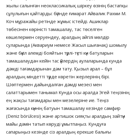
жылы салынған неоклассикалық шіркеу өзінің бастапқы
сұлулығын қайтарды: бүгінде ғимарат Айвалик Рахми М.
Коч мұражайы ретінде жұмыс істейді. Ашиклар
төбесінен көріністі тамашалау, тас төселген
көшелермен серуендеу, аралдың әйгілі мөлдір
суларында (Аквариум немесе Жасыл шығанақ) шомылу
және бүкіл әлемді бояйтын түрлі-түсті күн батуларын
тамашалаудан кейін тас үйлердің аулаларында кунда
дәмді тағамдарынан дәм тату. Қызыл арал – бұл
аралдың міндетті түрде көретін жерлерінің бірі.
Шөптермен дайындалған дәмді мезесі мен
салаттарымен танымал Кунда осы аралда Эгей теңізінің
ең жақсы тағамдары мен мезелеріне ие. Теңіз
жағасында күннің батуын тамашалау кезінде самфир
(Deniz börülcesi) және артишок сияқты аралдың зәйтүн
майы дәмін татып көруді ұмытпаңыз. Кундуға
сапарыңыз кезінде сіз аралдың ерекше балығы