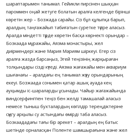
шараптарымен танымал. Гейикли пирсінен шыққан
пароммен оңай жетуге болатын аралға келгенде бірінші
көретін жер – Бозжада сарайы. Сіз бұл құлыпқа барып,
аралдың таңғажайып табиғатын суретке түсіре аласыз.
Аралда міндетті түрде көретін басқа көрнекті орындар –
Бозкаада мұражайы, Аязма монастырьі, жел
диірмендері және Мария Мәриям шіркеуі. Егер сіз
аралға жазда барсаңыз, Эгей теңізінің жарқыраған
толқындары сізді күтеді. Аязма жағажайы мен аквариум
шығанағы – аралдағы ең танымал жүзу орындарының
екеуі. Бозжаада сонымен қатар ашық ауада кең
ауқымды іс-шараларды ұсынады. Чайыр жағажайында
виндсерфингпен теңіз бен желді тамашалай аласыз
немесе тыныш бухталардың көгілдір тереңдіктеріне
сүңгу арқылы су астындағы өмірді таба аласыз.
Бозкаададағы тағы бір әрекет – аралдың ең батыс
шетінде орналасқан Поленте шамшырағына және жел