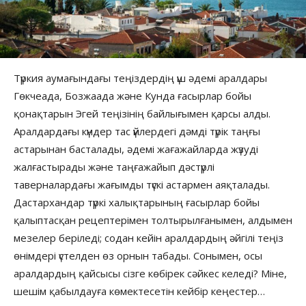
Түркия аумағындағы теңіздердің үш әдемі аралдары
Гөкчеада, Бозжаада және Кунда ғасырлар бойы
қонақтарын Эгей теңізінің байлығымен қарсы алды.
Аралдардағы күндер тас үйлердегі дәмді түрік таңғы
астарынан басталады, әдемі жағажайларда жүзуді
жалғастырады және таңғажайып дәстүрлі
таверналардағы жағымды түскі астармен аяқталады.
Дастархандар түркі халықтарының ғасырлар бойы
қалыптасқан рецептерімен толтырылғанымен, алдымен
мезелер беріледі; содан кейін аралдардың әйгілі теңіз
өнімдері үстелден өз орнын табады. Сонымен, осы
аралдардың қайсысы сізге көбірек сәйкес келеді? Міне,
шешім қабылдауға көмектесетін кейбір кеңестер…