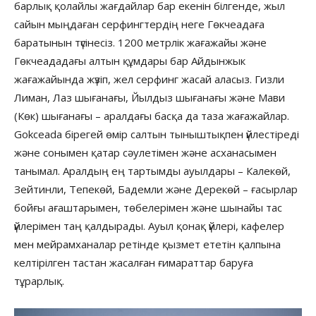
барлық қолайлы жағдайлар бар екенін білгенде, жыл
сайын мыңдаған серфингтердің неге Гөкчеадаға
баратынын түсінесіз. 1200 метрлік жағажайы және
Гөкчеададағы алтын құмдары бар Айдынжык
жағажайында жүзіп, жел серфинг жасай аласыз. Гизли
Лиман, Лаз шығанағы, Йылдыз шығанағы және Мави
(Көк) шығанағы – аралдағы басқа да таза жағажайлар.
Gokceada бірегей өмір салтын тыныштықпен үйлестіреді
және сонымен қатар сәулетімен және асханасымен
танымал. Аралдың ең тартымды ауылдары – Калекөй,
Зейтинли, Тепекөй, Бадемли және Дерекөй – ғасырлар
бойғы ағаштарымен, төбелерімен және шынайы тас
үйлерімен таң қалдырады. Ауыл қонақ үйлері, кафелер
мен мейрамханалар ретінде қызмет ететін қалпына
келтірілген тастан жасалған ғимараттар баруға
тұрарлық.