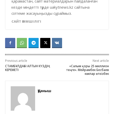
қарамастан, сайт материалдарын пайдаланған
кезде міндетті түрде uakytnews.kz сайтына
сілтеме жасауыңызды сұраймыз.
САЙТ ӘКІМШІЛІГІ
Previous article
Next article
СТАМБҰЛДАҒЫ АЛТЫН КҮЗДІҢ
«Салым қоры 25 миллион
КЕРЕМЕТІ
теңге». Мейрамбек Бесбаев
көкпар өткізбек
Қуаныш