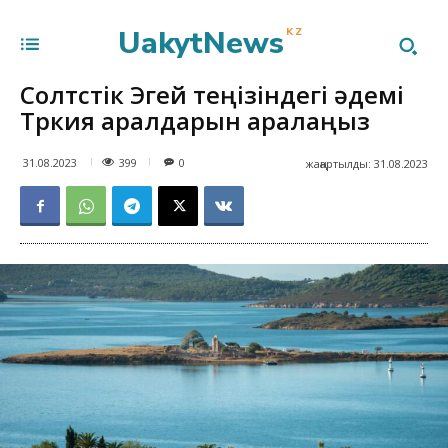
UakytNews
KZ
Солтүстік Эгей теңізіндегі әдемі
Түркия аралдарын аралаңыз
399
31.08.2023
0
жаңартылды:
31.08.2023