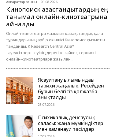
Ақпараттар ағыны
01.08.2026
Кинопоиск қазақстандықтардың ең
танымал онлайн-кинотеатрына
айналды
Онлайн-кинотеатрға жазылған қазақстандық қала
тұрғындарының әрбір екіншісі Кинопоиск қызметін
таңдайды. K Research Central Asia*
тәуелсіз зерттеуінің дерегіне сәйкес, сервисті
онлайн-кинотеатрларға жазылған...
Ясауитану ғылымындағы
тарихи жаңалық: Ресейден
бұрын белгісіз қолжазба
анықталды
23.07.2026
Психикалық денсаулық
саласы: жаңа мүмкіндіктер
мен заманауи тәсілдер
17.07.2026