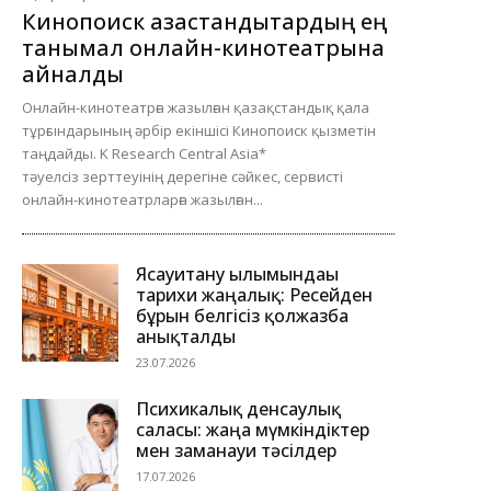
Кинопоиск қазақстандықтардың ең
танымал онлайн-кинотеатрына
айналды
Онлайн-кинотеатрға жазылған қазақстандық қала
тұрғындарының әрбір екіншісі Кинопоиск қызметін
таңдайды. K Research Central Asia*
тәуелсіз зерттеуінің дерегіне сәйкес, сервисті
онлайн-кинотеатрларға жазылған...
Ясауитану ғылымындағы
тарихи жаңалық: Ресейден
бұрын белгісіз қолжазба
анықталды
23.07.2026
Психикалық денсаулық
саласы: жаңа мүмкіндіктер
мен заманауи тәсілдер
17.07.2026