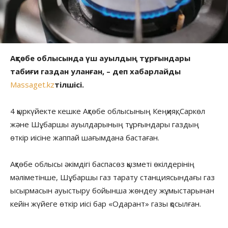
Ақтөбе облысында үш ауылдың тұрғындары
табиғи газдан уланған, – деп хабарлайды
Massaget.kz
тілшісі.
4 қыркүйекте кешке Ақтөбе облысының Кеңқияқ, Саркөл
және Шұбаршы ауылдарының тұрғындары газдың
өткір иісіне жаппай шағымдана бастаған.
Ақтөбе облысы әкімдігі баспасөз қызметі өкілдерінің
мәліметінше, Шұбаршы газ тарату станциясындағы газ
ысырмасын ауыстыру бойынша жөндеу жұмыстарынан
кейін жүйеге өткір иісі бар «Одарант» газы қосылған.