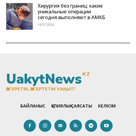
UakytNews
KZ
ӨЗГЕРЕТІН, ӨЗГЕРТЕТІН УАҚЫТ!
БАЙЛАНЫС
ҚҰПИЯЛЫҚ САЯСАТЫ
КЕЛІСІМ