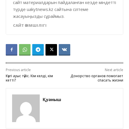
сайт материалдарын пайдаланған кезде міндетті
түрде uakytnews.kz сайтына сілтеме
жасауыңызды сұраймыз.
САЙТ ӘКІМШІЛІГІ
Previous article
Next article
Күзгі ауыс түйіс. Кім келді, кім
Донорство органов помогает
кетті?
спасать жизни
Қуаныш