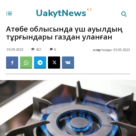
UakytNews
KZ
Ақтөбе облысында үш ауылдың
тұрғындары газдан уланған
421
05.09.2023
0
жаңартылды:
05.09.2023