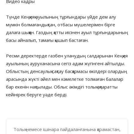
Видео кадры
Түнде Кеңқияқ ауылының тұрғындары үйде дем алу
мүмкін болмағандықтан, отбасы мүшелерімен бірге
далаға шыққан. Газдың қатты иісінен ауыл тұрғындарының
басы айналып, тамағы қышып бастаған.
Ресми деректерде газбен уланудың салдарынан Кеңқияқ
ауылының ауруханасына сегіз адам жүгінгені айтылды.
Облыстың денсаулық сақтау басқармасы өкілдері олардың
арасында жүкті әйел мен кәмелетке толмаған балалар
бар екенін нақтылады. Облыс әкімдігі толық ақпаратты
кейінірек беруге уәде берді.
Толық немесе ішінара пайдаланғанына қарамастан,