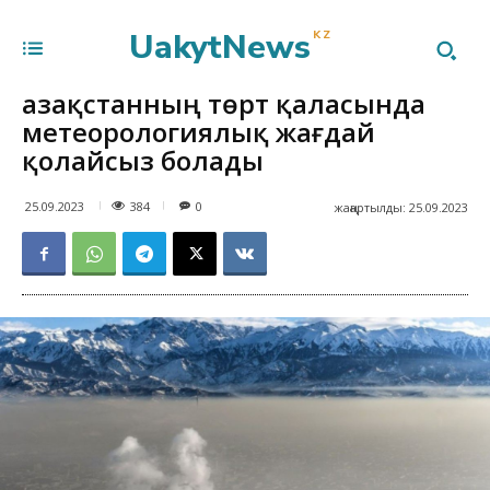
UakytNews
KZ
Қазақстанның төрт қаласында
метеорологиялық жағдай
қолайсыз болады
384
25.09.2023
0
жаңартылды:
25.09.2023