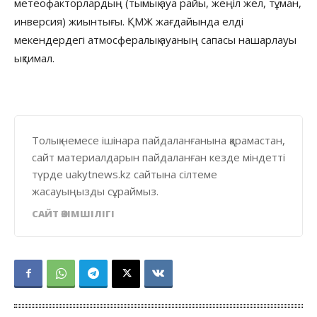
метеофакторлардың (тымық ауа райы, жеңіл жел, тұман,
инверсия) жиынтығы. ҚМЖ жағдайында елді
мекендердегі атмосфералық ауаның сапасы нашарлауы
ықтимал.
Толық немесе ішінара пайдаланғанына қарамастан,
сайт материалдарын пайдаланған кезде міндетті
түрде uakytnews.kz сайтына сілтеме
жасауыңызды сұраймыз.
САЙТ ӘКІМШІЛІГІ