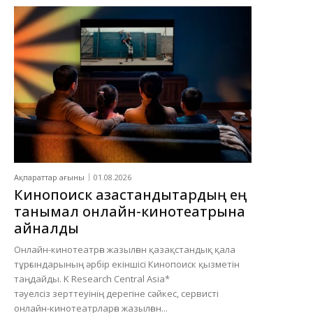
Ақпараттар ағыны
01.08.2026
Кинопоиск қазақстандықтардың ең
танымал онлайн-кинотеатрына
айналды
Онлайн-кинотеатрға жазылған қазақстандық қала
тұрғындарының әрбір екіншісі Кинопоиск қызметін
таңдайды. K Research Central Asia*
тәуелсіз зерттеуінің дерегіне сәйкес, сервисті
онлайн-кинотеатрларға жазылған...