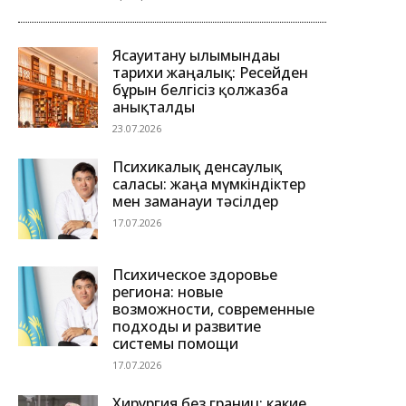
Ясауитану ғылымындағы
тарихи жаңалық: Ресейден
бұрын белгісіз қолжазба
анықталды
23.07.2026
Психикалық денсаулық
саласы: жаңа мүмкіндіктер
мен заманауи тәсілдер
17.07.2026
Психическое здоровье
региона: новые
возможности, современные
подходы и развитие
системы помощи
17.07.2026
Хирургия без границ: какие