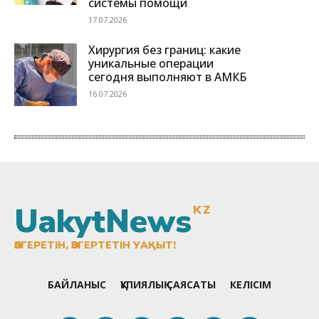
UakytNews
KZ
ӨЗГЕРЕТІН, ӨЗГЕРТЕТІН УАҚЫТ!
БАЙЛАНЫС
ҚҰПИЯЛЫҚ САЯСАТЫ
КЕЛІСІМ