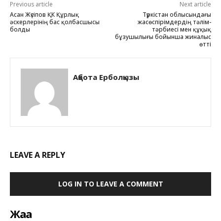
Previous article
Next article
Асан Жүсіпов ҚК Құрлық
Түркістан облысындағы
әскерлерінің бас қолбасшысы
жасөспірімдердің тәлім-
болды
тәрбиесі мен құқық
бұзушылығы бойынша жиналыс
өтті
Ақбота Ерболқызы
LEAVE A REPLY
LOG IN TO LEAVE A COMMENT
Жаңа