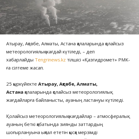
Атырау, Ақтөбе, Алматы, Астана қалаларында қолайсыз
метеорологиялық жағдай күтіледі, – деп
хабарлайды
Tengrinews.kz
тілшісі «Қазгидромет» РМК-
ға сілтеме жасап.
25 қыркүйекте
Атырау, Ақтөбе, Алматы,
Астана
қалаларында қолайсыз метеорологиялық
жағдайларға байланысты, ауаның ластануы күтіледі.
Қолайсыз метеорологиялық жағдайлар – атмосфералық
ауаның беткі қабатында зиянды заттардың
шоғырлануына ықпал ететін қысқа мерзімді