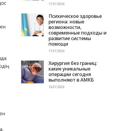
дос
17.07.2026
Психическое здоровье
региона: новые
мен
возможности,
современные подходы и
развитие системы
помощи
17.07.2026
нда
Хирургия без границ:
рдің
какие уникальные
операции сегодня
выполняют в АМКБ
16.07.2026
мен
а.