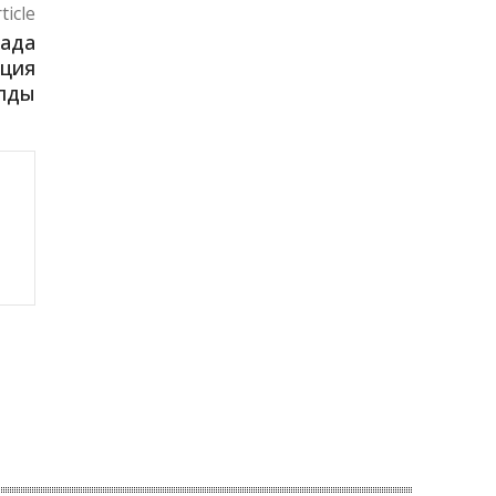
ticle
када
нция
лды