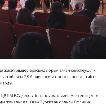
а жасөспірімдер арасында орын алған келіспеушілік
тан облысы ПД бірден оқиға орнына шығып, тиісті
тқарды.
ҚР ІІМ Е.Саденовтің тапсырмасымен мектептің мәжіліс
ы жиналыс өтті. Оған Түркістан облысы Полиция