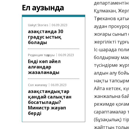
департаментін
Ел аузында
Құлмахан, Жерг
Төреханов қатыс
Uakyt Stories
06.09.2023
аудан прокуро
Қазақстанда 30
жоғары сынып о
градус ыстық
жергілікті тұр
болады
Іс-шарада пол
Редакция таңдауы
06.09.2023
болдырмау мақс
Енді көп әйел
түсіндірме жүрг
алғандар
жазаланады
алдын алу бой
нақты тапсырма
Сол жағалау
06.09.2023
Айта кетсек, 
Қазақстандықтар
жанжалына байл
қандай салықтан
босатылады?
режимде қоғамд
Министр жауап
сараптамалар т
берді
(Бұзақылық) тір
жайттың толық 