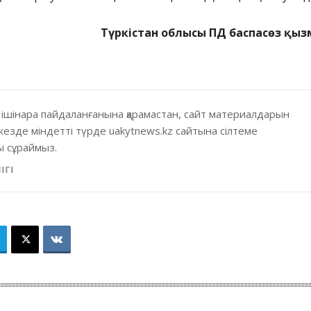
Түркістан облысы ПД баспасөз қыз
 ішінара пайдаланғанына қарамастан, сайт материалдарын
кезде міндетті түрде uakytnews.kz сайтына сілтеме
 сұраймыз.
ІГІ