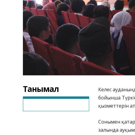
Танымал
Келес ауданынд
бойынша Түркіс
қызметтерін а
Сонымен қатар 
залында ауқымд