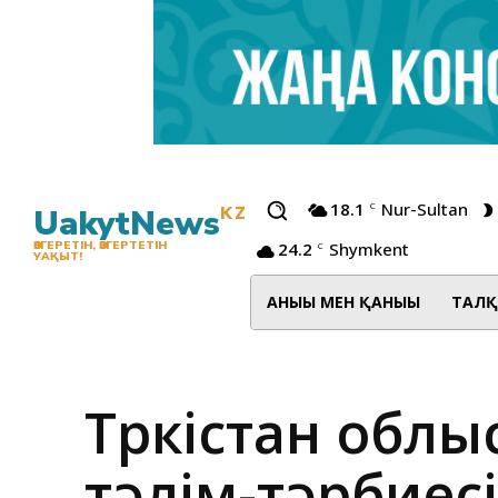
18.1
Nur-Sultan
C
UakytNews
KZ
24.2
Shymkent
ӨЗГЕРЕТІН, ӨЗГЕРТЕТІН
C
УАҚЫТ!
АНЫҒЫ МЕН ҚАНЫҒЫ
ТАЛҚ
Түркістан обл
тәлім-тәрбиес