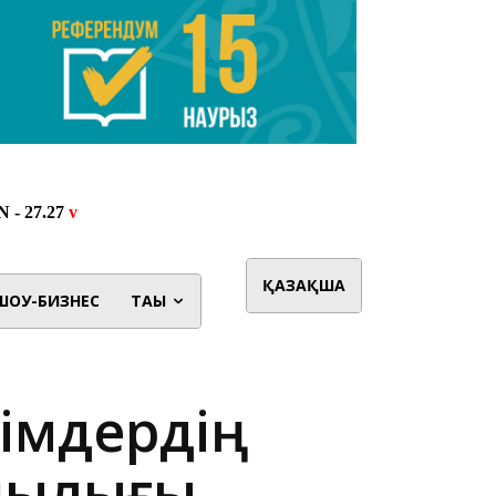
ҚАЗАҚША
ШОУ-БИЗНЕС
ТАҒЫ
рімдердің
ушылығы