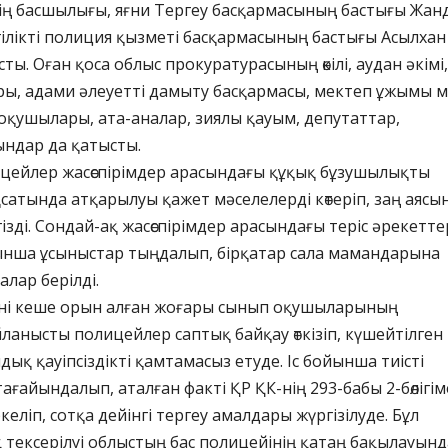
ің басшылығы, яғни Тергеу басқармасының бастығы Жан
ілікті полиция қызметі басқармасының бастығы Асылхан
ты. Оған қоса облыс прокуратурасының өкілі, аудан әкімі,
ры, адами әлеуетті дамыту басқармасы, мектеп ұжымы 
қушылары, ата-аналар, зиялы қауым, депутаттар,
ғындар да қатысты.
ицейлер жасөспірімдер арасындағы құқық бұзушылықты
атында атқарылуы қажет мәселелерді көтеріп, заң аясы
ізді. Сондай-ақ жасөспірімдер арасындағы теріс әрекетте
ынша ұсыныстар тыңдалып, бірқатар сала мамандарына
лар берілді.
күні кеше орын алған жоғары сынып оқушыларының
анысты полицейлер саптық байқау өткізіп, күшейтілген
ық қауіпсіздікті қамтамасыз етуде. Іс бойынша тиісті
ағайындалып, аталған факті ҚР ҚК-нің 293-бабы 2-бөлігі
келіп, сотқа дейінгі тергеу амалдары жүргізілуде. Бұл
тексерілуі облыстың бас полицейінің қатаң бақылауынд