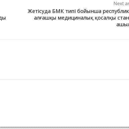
Next ar
Жетісуда БМК типі бойынша республи
ады
алғашқы медициналық қосалқы ста
ашы