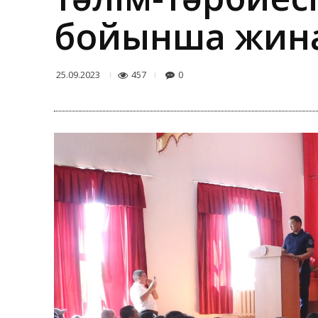
бойынша жина
457
0
25.09.2023