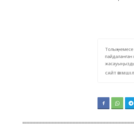
Толық немесе
пайдаланған 
жасауыңызды
САЙТ ӘКІМШІЛ