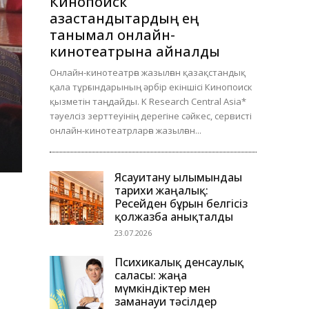
Кинопоиск
қазақстандықтардың ең
танымал онлайн-
кинотеатрына айналды
Онлайн-кинотеатрға жазылған қазақстандық
қала тұрғындарының әрбір екіншісі Кинопоиск
қызметін таңдайды. K Research Central Asia*
тәуелсіз зерттеуінің дерегіне сәйкес, сервисті
онлайн-кинотеатрларға жазылған...
Ясауитану ғылымындағы
тарихи жаңалық:
Ресейден бұрын белгісіз
қолжазба анықталды
23.07.2026
Психикалық денсаулық
саласы: жаңа
мүмкіндіктер мен
заманауи тәсілдер