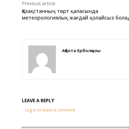
Previous article
Қазақстанның төрт қаласында
метеорологиялық жағдай қолайсыз бол
Ақбота Ерболқызы
LEAVE A REPLY
Log in to leave a comment