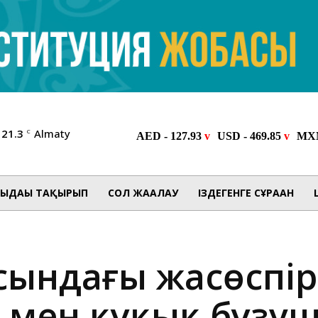
21.3
Almaty
C
ЫДАҒЫ ТАҚЫРЫП
СОЛ ЖАҒАЛАУ
ІЗДЕГЕНГЕ СҰРАҒАН
ысындағы жасөспі
і мен құқық бұз