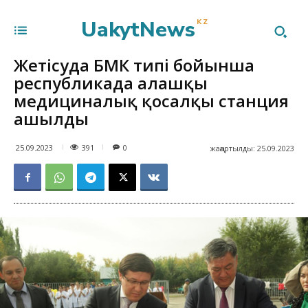
UakytNews
KZ
Жетісуда БМК типі бойынша
республикада алғашқы
медициналық қосалқы станция
ашылды
391
25.09.2023
0
жаңартылды:
25.09.2023