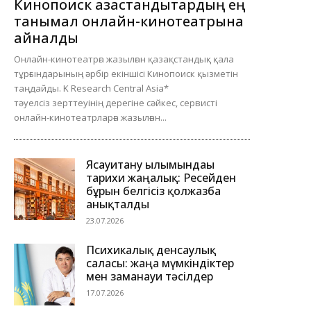
Кинопоиск қазақстандықтардың ең
танымал онлайн-кинотеатрына
айналды
Онлайн-кинотеатрға жазылған қазақстандық қала
тұрғындарының әрбір екіншісі Кинопоиск қызметін
таңдайды. K Research Central Asia*
тәуелсіз зерттеуінің дерегіне сәйкес, сервисті
онлайн-кинотеатрларға жазылған...
Ясауитану ғылымындағы
тарихи жаңалық: Ресейден
бұрын белгісіз қолжазба
анықталды
23.07.2026
Психикалық денсаулық
саласы: жаңа мүмкіндіктер
мен заманауи тәсілдер
17.07.2026