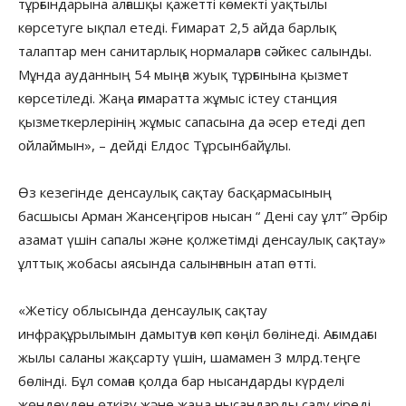
тұрғындарына алғашқы қажетті көмекті уақтылы
көрсетуге ықпал етеді. Ғимарат 2,5 айда барлық
талаптар мен санитарлық нормаларға сәйкес салынды.
Мұнда ауданның 54 мыңға жуық тұрғынына қызмет
көрсетіледі. Жаңа ғимаратта жұмыс істеу станция
қызметкерлерінің жұмыс сапасына да әсер етеді деп
ойлаймын», – дейді Елдос Тұрсынбайұлы.
Өз кезегінде денсаулық сақтау басқармасының
басшысы Арман Жансеңгіров нысан “ Дені сау ұлт” Әрбір
азамат үшін сапалы және қолжетімді денсаулық сақтау»
ұлттық жобасы аясында салынғанын атап өтті.
«Жетісу облысында денсаулық сақтау
инфрақұрылымын дамытуға көп көңіл бөлінеді. Ағымдағы
жылы саланы жақсарту үшін, шамамен 3 млрд.теңге
бөлінді. Бұл сомаға қолда бар нысандарды күрделі
жөндеуден өткізу және жаңа нысандарды салу кіреді.