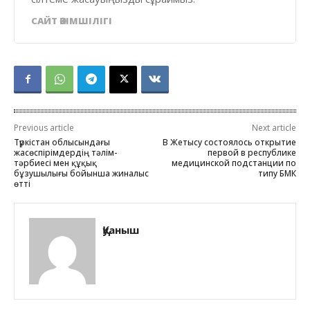
САЙТ ӘКІМШІЛІГІ
Previous article
Next article
Түркістан облысындағы
В Жетысу состоялось открытие
жасөспірімдердің тәлім-
первой в республике
тәрбиесі мен құқық
медицинской подстанции по
бұзушылығы бойынша жиналыс
типу БМК
өтті
Қуаныш