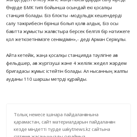
Өңірде БМК типі бойынша осындай екі қосалқы
станция болады. Біз блокты -модульдік кешендерді
салу тәжірибесін бірінші болып қолға алдық. Біз осы
бағытта жұмысты жалғастыра берсек белгілі бір нәтижеге
қол жеткізетінімізге сенімдімін»,- деді Арман Серікұлы.
Айта кетейік, жаңа қосалқы станцияда тәулігіне аға
фельдшер, аға жүргізуші және 4 желілік жедел жәрдем
бригадасы жұмыс істейтін болады. Ал нысанның жалпы
ауданы 110 шаршы метрді құрайды.
Толық немесе ішінара пайдаланғанына
қарамастан, сайт материалдарын пайдаланған
кезде міндетті түрде uakytnews.kz сайтына
сілтеме жасауыңызды сұраймыз.