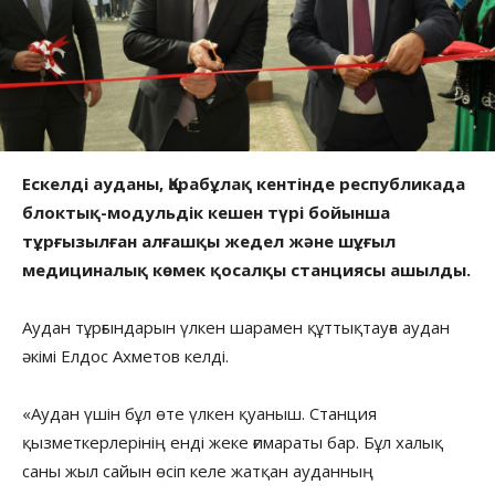
Ескелді ауданы, Қарабұлақ кентінде республикада
блоктық-модульдік кешен түрі бойынша
тұрғызылған алғашқы жедел және шұғыл
медициналық көмек қосалқы станциясы ашылды.
Аудан тұрғындарын үлкен шарамен құттықтауға аудан
әкімі Елдос Ахметов келді.
«Аудан үшін бұл өте үлкен қуаныш. Станция
қызметкерлерінің енді жеке ғимараты бар. Бұл халық
саны жыл сайын өсіп келе жатқан ауданның