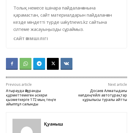
Толық немесе ішінара пайдаланғанына
қарамастан, сайт материалдарын пайдаланған
кезде міндетті түрде uakytnews.kz сайтына
сілтеме жасауыңызды сұраймыз.
САЙТ ӘКІМШІЛІГІ
Previous article
Next article
Атырауда Әнұранды
Досаев Алматыдағы
құрметтемеген әскери
көпдеңгейлі автотұрақтар
қызметкерге 172 мың теңге
құрылысы туралы айтты
айыппұл салынды
Қуаныш