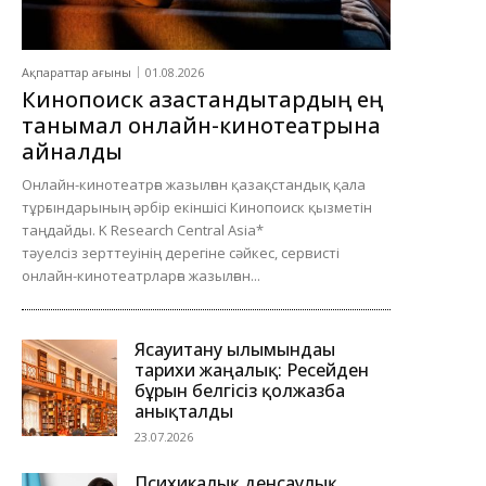
Ақпараттар ағыны
01.08.2026
Кинопоиск қазақстандықтардың ең
танымал онлайн-кинотеатрына
айналды
Онлайн-кинотеатрға жазылған қазақстандық қала
тұрғындарының әрбір екіншісі Кинопоиск қызметін
таңдайды. K Research Central Asia*
тәуелсіз зерттеуінің дерегіне сәйкес, сервисті
онлайн-кинотеатрларға жазылған...
Ясауитану ғылымындағы
тарихи жаңалық: Ресейден
бұрын белгісіз қолжазба
анықталды
23.07.2026
Психикалық денсаулық