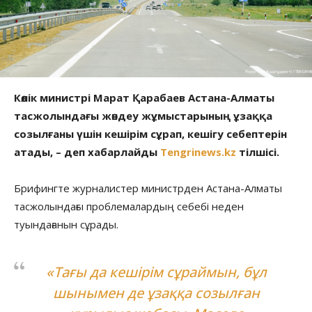
Көлік министрі Марат Қарабаев Астана-Алматы
тасжолындағы жөндеу жұмыстарының ұзаққа
созылғаны үшін кешірім сұрап, кешігу себептерін
атады, – деп хабарлайды
Tengrinews.kz
тілшісі.
Брифингте журналистер министрден Астана-Алматы
тасжолындағы проблемалардың себебі неден
туындағанын сұрады.
«Тағы да кешірім сұраймын, бұл
шынымен де ұзаққа созылған