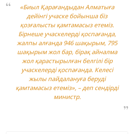
«Биыл Қарағандыдан Алматыға
дейінгі учаске бойынша біз
қозғалысты қамтамасыз етеміз.
Бірнеше учаскелерді қоспағанда,
жалпы алғанда 946 шақырым, 795
шақырым жол бар, бірақ айналма
жол қарастырылған белгілі бір
учаскелерді қоспағанда. Келесі
жылы пайдалануға беруді
қамтамасыз етеміз», – деп сендірді
министр.