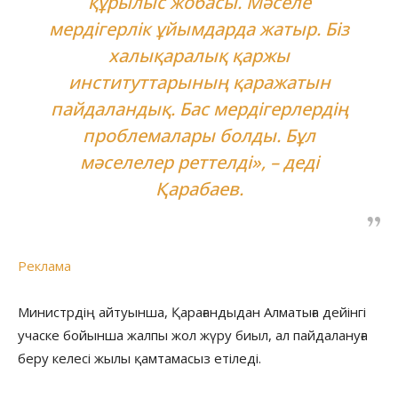
құрылыс жобасы. Мәселе
мердігерлік ұйымдарда жатыр. Біз
халықаралық қаржы
институттарының қаражатын
пайдаландық. Бас мердігерлердің
проблемалары болды. Бұл
мәселелер реттелді», – деді
Қарабаев.
Реклама
Министрдің айтуынша, Қарағандыдан Алматыға дейінгі
учаске бойынша жалпы жол жүру биыл, ал пайдалануға
беру келесі жылы қамтамасыз етіледі.