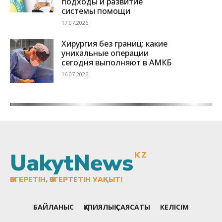
UakytNews
KZ
ӨЗГЕРЕТІН, ӨЗГЕРТЕТІН УАҚЫТ!
БАЙЛАНЫС
ҚҰПИЯЛЫҚ САЯСАТЫ
КЕЛІСІМ