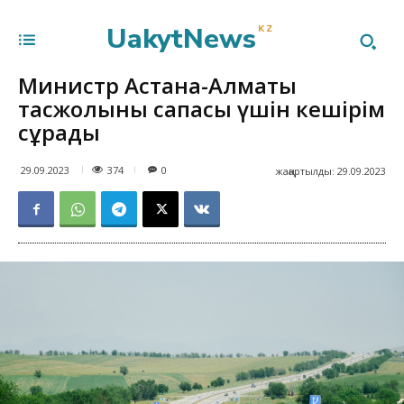
UakytNews
KZ
Министр Астана-Алматы
тасжолының сапасы үшін кешірім
сұрады
374
29.09.2023
0
жаңартылды:
29.09.2023