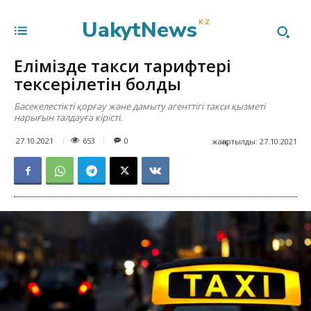
UakytNews
KZ
Елімізде такси тарифтері
тексерілетін болды
Бәсекелестікті қорғау және дамыту агенттігі такси қызметі
нарығын талдауға кірісті.
653
27.10.2021
0
жаңартылды:
27.10.2021