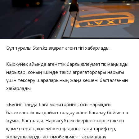
Бұл туралы Stan.kz ақпарат агенттігі хабарлады.
Қыркүйек айында агенттік барлық әлеуметтік маңызды
нарықтар, соның ішінде такси агрегаторлары нарығы
үшін тексеру шараларының жаңа кешені басталғанын
хабарлады. ⠀
«Бүгінгі таңда баға мониторингі, осы нарықтағы
бәсекелестік жағдайын талдау және бағалау бойынша
жұмыс басталды. Нарық субъектілерінен көрсетілетін
қызметтердің көлемі мен қолданыстағы тарифтер,
жолаушыларды автомобильмен тасымалдау