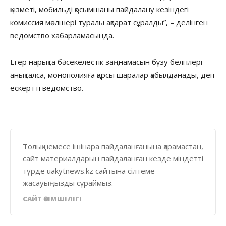
қызметі, мобильді қосымшаны пайдалану кезіндегі
комиссия мөлшері туралы ақпарат сұралды”, – делінген
ведомство хабарламасында.
Егер нарықта бәсекелестік заңнамасын бұзу белгілері
анықталса, монополияға қарсы шаралар қабылданады, деп
ескертті ведомство.
Толық немесе ішінара пайдаланғанына қарамастан,
сайт материалдарын пайдаланған кезде міндетті
түрде uakytnews.kz сайтына сілтеме
жасауыңызды сұраймыз.
САЙТ ӘКІМШІЛІГІ