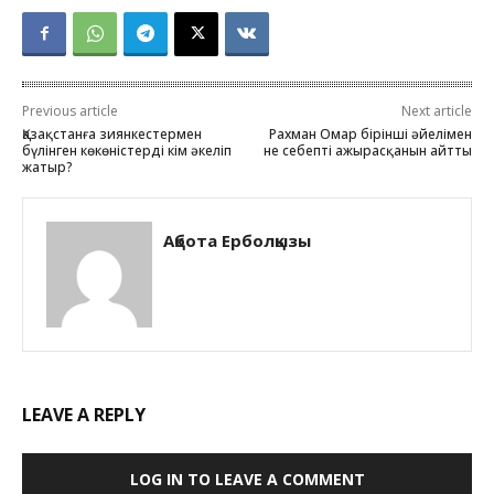
Previous article
Next article
Қазақстанға зиянкестермен
Рахман Омар бірінші әйелімен
бүлінген көкөністерді кім әкеліп
не себепті ажырасқанын айтты
жатыр?
Ақбота Ерболқызы
LEAVE A REPLY
LOG IN TO LEAVE A COMMENT