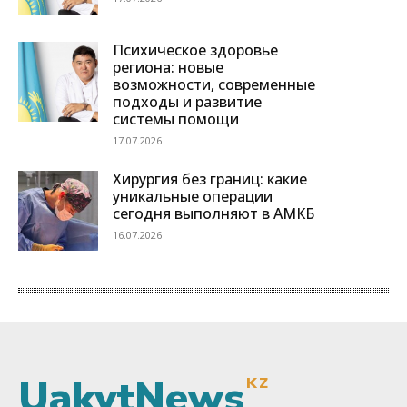
UakytNews
KZ