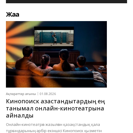
Жаңа
Ақпараттар ағыны
01.08.2026
Кинопоиск қазақстандықтардың ең
танымал онлайн-кинотеатрына
айналды
Онлайн-кинотеатрға жазылған қазақстандық қала
тұрғындарының әрбір екіншісі Кинопоиск қызметін