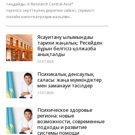
таңдайды. K Research Central Asia*
тәуелсіз зерттеуінің дерегіне сәйкес, сервисті
онлайн-кинотеатрларға жазылған...
Ясауитану ғылымындағы
тарихи жаңалық: Ресейден
бұрын белгісіз қолжазба
анықталды
23.07.2026
Психикалық денсаулық
саласы: жаңа мүмкіндіктер
мен заманауи тәсілдер
17.07.2026
Психическое здоровье
региона: новые
возможности, современные
подходы и развитие
системы помощи