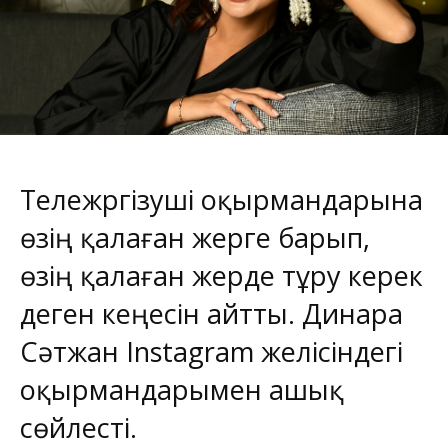
Тележүргізуші оқырмандарына
өзің қалаған жерге барып,
өзің қалаған жерде тұру керек
деген кеңесін айтты. Динара
Сәтжан Instagram желісіндегі
оқырмандарымен ашық
сөйлесті.