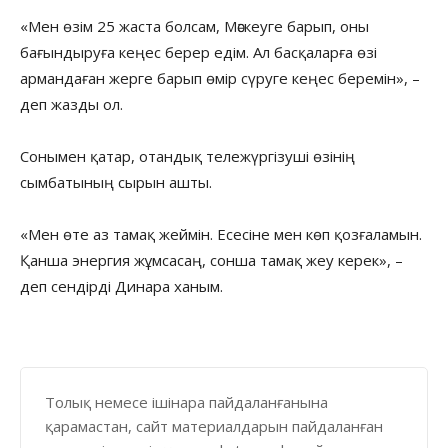
«Мен өзім 25 жаста болсам, Мәскеуге барып, оны
бағындыруға кеңес берер едім. Ал басқаларға өзі
армандаған жерге барып өмір сүруге кеңес беремін», –
деп жазды ол.
Сонымен қатар, отандық тележүргізуші өзінің
сымбатының сырын ашты.
«Мен өте аз тамақ жеймін. Есесіне мен көп қозғаламын.
Қанша энергия жұмсасаң, сонша тамақ жеу керек», –
деп сендірді Динара ханым.
Толық немесе ішінара пайдаланғанына
қарамастан, сайт материалдарын пайдаланған