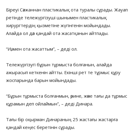
Біреуі Сәтжаннан пластикалық ота туралы сұрады. Жауап
ретінде тележүргізуші шынымен пластикалық
хирургтердің қызметіне жүгінгенін мойындады.
Алайда ол дәл қандай ота жасатқанын айтпады.
“Иә, мен ота жасаттым”, – деді ол.
Тележүргізугі бұрын тұрмыста болғанын, алайда
ажырасып кеткенін айтты. Екінші рет те тұрмыс құру
жоспарында барын мойындады.
“Бұрын тұрмыста болғанмын, әрине, және тағы да тұрмыс
құрамын деп ойлаймын”, – деді Динара.
Тағы бір оқырман Динараның 25 жастағы жастарға
қандай кеңес беретінін сұрады.