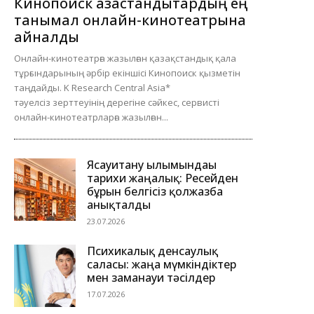
Кинопоиск қазақстандықтардың ең
танымал онлайн-кинотеатрына
айналды
Онлайн-кинотеатрға жазылған қазақстандық қала
тұрғындарының әрбір екіншісі Кинопоиск қызметін
таңдайды. K Research Central Asia*
тәуелсіз зерттеуінің дерегіне сәйкес, сервисті
онлайн-кинотеатрларға жазылған...
Ясауитану ғылымындағы
тарихи жаңалық: Ресейден
бұрын белгісіз қолжазба
анықталды
23.07.2026
Психикалық денсаулық
саласы: жаңа мүмкіндіктер
мен заманауи тәсілдер
17.07.2026