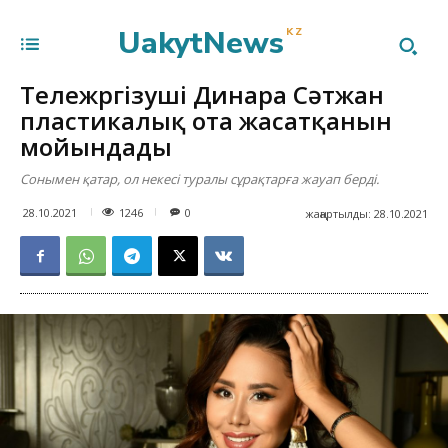
UakytNews
KZ
Тележүргізуші Динара Сәтжан
пластикалық ота жасатқанын
мойындады
Сонымен қатар, ол некесі туралы сұрақтарға жауап берді.
1246
28.10.2021
0
жаңартылды:
28.10.2021