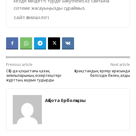
кезде міндетті түрде uakytnews.kz сайтына
сілтеме жасауыңызды сұраймыз.
САЙТ ӘКІМШІЛІГІ
Previous article
Next article
СҚО-да қоқыстағы қазақ
Қазақстандық ерлер арасында
зиялыларының ескерткіштері
белсіздік белең алды
жұрттың ашуын тудырды
Ақбота Ерболқызы