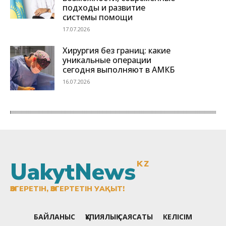
UakytNews
KZ
ӨЗГЕРЕТІН, ӨЗГЕРТЕТІН УАҚЫТ!
БАЙЛАНЫС
ҚҰПИЯЛЫҚ САЯСАТЫ
КЕЛІСІМ