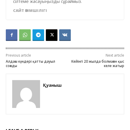
сілтеме жасауыңызды сұраймыз.
САЙТ ӘКІМШІЛІГІ
Previous article
Next article
Алдағы күндері қатты дауыл
Кейінгі 20 жылда болмаған қыс
соғады
келе жатыр
Қуаныш