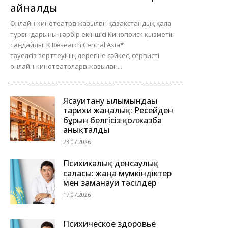
айналды
Онлайн-кинотеатрға жазылған қазақстандық қала
тұрғындарының әрбір екіншісі Кинопоиск қызметін
таңдайды. K Research Central Asia*
тәуелсіз зерттеуінің дерегіне сәйкес, сервисті
онлайн-кинотеатрларға жазылған...
Ясауитану ғылымындағы
тарихи жаңалық: Ресейден
бұрын белгісіз қолжазба
анықталды
23.07.2026
Психикалық денсаулық
саласы: жаңа мүмкіндіктер
мен заманауи тәсілдер
17.07.2026
Психическое здоровье