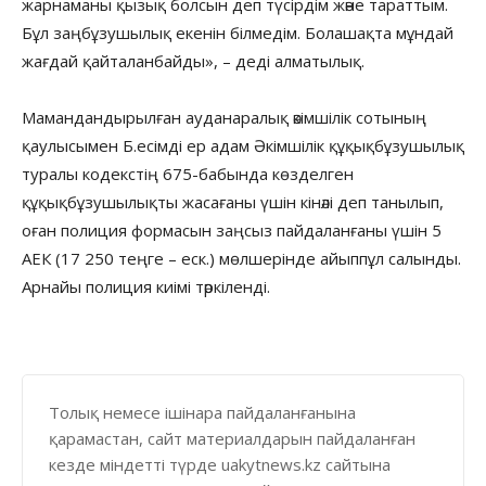
жарнаманы қызық болсын деп түсірдім және тараттым.
Бұл заңбұзушылық екенін білмедім. Болашақта мұндай
жағдай қайталанбайды», – деді алматылық.
Мамандандырылған ауданаралық әкімшілік сотының
қаулысымен Б.есімді ер адам Әкімшілік құқықбұзушылық
туралы кодекстің 675-бабында көзделген
құқықбұзушылықты жасағаны үшін кінәлі деп танылып,
оған полиция формасын заңсыз пайдаланғаны үшін 5
АЕК (17 250 теңге – еск.) мөлшерінде айыппұл салынды.
Арнайы полиция киімі тәркіленді.
Толық немесе ішінара пайдаланғанына
қарамастан, сайт материалдарын пайдаланған
кезде міндетті түрде uakytnews.kz сайтына