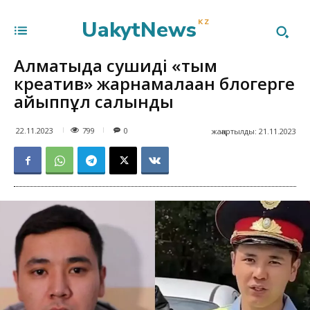
UakytNews
KZ
Алматыда сушиді «тым
креатив» жарнамалаған блогерге
айыппұл салынды
799
22.11.2023
0
жаңартылды:
21.11.2023