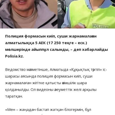
Полиция формасын киіп, суши жарнамалаған
алматылыққа 5 АЕК (17 250 теңге – еск.)
мөлшерінде айыппұл салынды, – деп хабарлайды
Polisia.kz.
Ведомство мәліметінше, Алматыда «Құқықтық тәртіп» іс-
шарасы аясында полиция формасын киіп, суши
жарнамалаған жігітке қатысты әкімшілік шара
қолданылды. Ол видеоны әлеуметтік желі арқылы
таратқан.
«Мен – жаңадан бастап жатқан блогермін, бұл