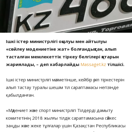
Ішкі істер министрлігі оқылуы мен айтылуы
«сөйлеу мәдениетіне жат» болғандықтан, алып
тасталған мемлекеттік тіркеу белгілері қатарын
жариялады, – деп хабарлайды
Massaget.kz
тілшісі.
Ішкі істер министрлігі мәліметінше, кейбір әріп тіркестерін
алып тастау туралы шешім тіл сараптамасы негізінде
қабылданған.
«Мәдениет және спорт министрлігі Тілдерді дамыту
комитетінің 2018 жылғы тілдік сараптамасына сәйкес
заңды және жеке тұлғалар үшін Қазақстан Республикасы