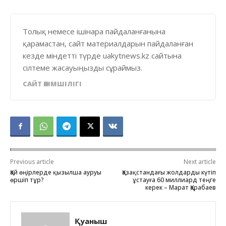
Толық немесе ішінара пайдаланғанына
қарамастан, сайт материалдарын пайдаланған
кезде міндетті түрде uakytnews.kz сайтына
сілтеме жасауыңызды сұраймыз.
САЙТ ӘКІМШІЛІГІ
Previous article
Next article
Қай өңірлерде қызылша ауруы
Қазақстандағы жолдарды күтіп
өршіп тұр?
ұстауға 60 миллиард теңге
керек – Марат Қарабаев
Қуаныш