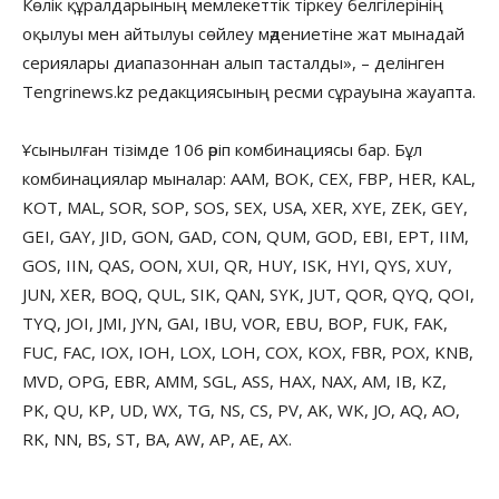
Көлік құралдарының мемлекеттік тіркеу белгілерінің
оқылуы мен айтылуы сөйлеу мәдениетіне жат мынадай
сериялары диапазоннан алып тасталды», – делінген
Tengrinews.kz редакциясының ресми сұрауына жауапта.
Ұсынылған тізімде 106 әріп комбинациясы бар. Бұл
комбинациялар мыналар: AAM, BOK, CEX, FBP, HER, KAL,
KOT, MAL, SOR, SOP, SOS, SEX, USA, XER, XYE, ZEK, GEY,
GEI, GAY, JID, GON, GAD, CON, QUM, GOD, EBI, EPT, IIM,
GOS, IIN, QAS, OON, XUI, QR, HUY, ISK, HYI, QYS, XUY,
JUN, XER, BOQ, QUL, SIK, QAN, SYK, JUT, QOR, QYQ, QOI,
TYQ, JOI, JMI, JYN, GAI, IBU, VOR, EBU, BOP, FUK, FAK,
FUC, FAC, IOX, IOH, LOX, LOH, COX, KOX, FBR, POX, KNB,
MVD, OPG, EBR, AMM, SGL, ASS, HAX, NAX, AM, IB, KZ,
PK, QU, KP, UD, WX, TG, NS, CS, PV, AK, WK, JO, AQ, AO,
RK, NN, BS, ST, BA, AW, AP, AE, AX.