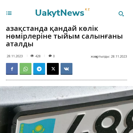
UakytNews
KZ
Қазақстанда қандай көлік
нөмірлеріне тыйым салынғаны
аталды
428
28.11.2023
0
жаңартылды:
28.11.2023