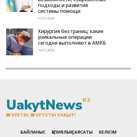
UakytNews
KZ
ӨЗГЕРЕТІН, ӨЗГЕРТЕТІН УАҚЫТ!
БАЙЛАНЫС
ҚҰПИЯЛЫҚ САЯСАТЫ
КЕЛІСІМ