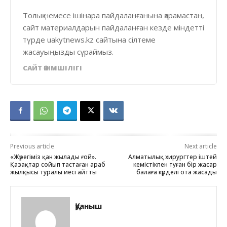
Толық немесе ішінара пайдаланғанына қарамастан,
сайт материалдарын пайдаланған кезде міндетті
түрде uakytnews.kz сайтына сілтеме
жасауыңызды сұраймыз.
САЙТ ӘКІМШІЛІГІ
Previous article
Next article
«Жүрегіміз қан жылады ғой».
Алматылық хирургтер іштей
Қазақтар сойып тастаған араб
кемістікпен туған бір жасар
жылқысы туралы иесі айтты
балаға күрделі ота жасады
Қуаныш