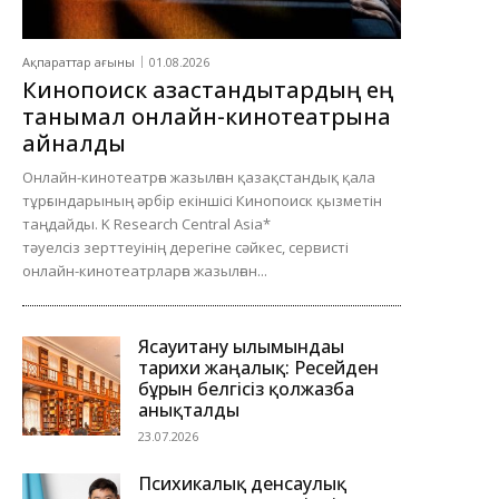
Ақпараттар ағыны
01.08.2026
Кинопоиск қазақстандықтардың ең
танымал онлайн-кинотеатрына
айналды
Онлайн-кинотеатрға жазылған қазақстандық қала
тұрғындарының әрбір екіншісі Кинопоиск қызметін
таңдайды. K Research Central Asia*
тәуелсіз зерттеуінің дерегіне сәйкес, сервисті
онлайн-кинотеатрларға жазылған...
Ясауитану ғылымындағы
тарихи жаңалық: Ресейден
бұрын белгісіз қолжазба
анықталды
23.07.2026
Психикалық денсаулық