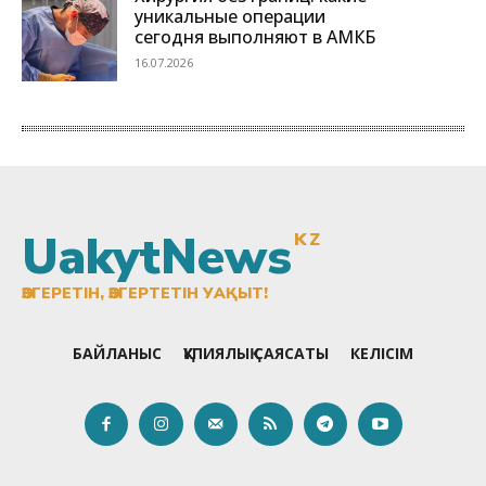
UakytNews
KZ
ӨЗГЕРЕТІН, ӨЗГЕРТЕТІН УАҚЫТ!
БАЙЛАНЫС
ҚҰПИЯЛЫҚ САЯСАТЫ
КЕЛІСІМ