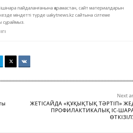
 ішінара пайдаланғанына қарамастан, сайт материалдарын
кезде міндетті түрде uakytnews.kz сайтына сілтеме
 сұраймыз.
ІГІ
Next ar
ты
ЖЕТІСАЙДА «ҚҰҚЫҚТЫҚ ТӘРТІП» ЖЕ
ПРОФИЛАКТИКАЛЫҚ ІС-ШАР
ӨТКІЗІЛ