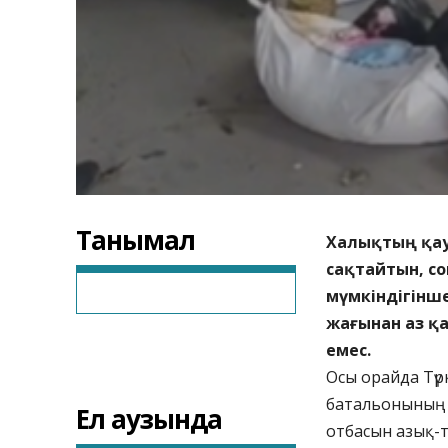
Танымал
Халықтың қауі
сақтайтын, с
мүмкіндігінш
жағынан аз қ
емес.
Осы орайда Түр
батальонының 
Ел аузында
отбасын азық-т