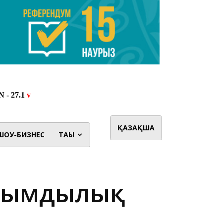
ҚАЗАҚША
ШОУ-БИЗНЕС
ТАҒЫ
ырымдылық