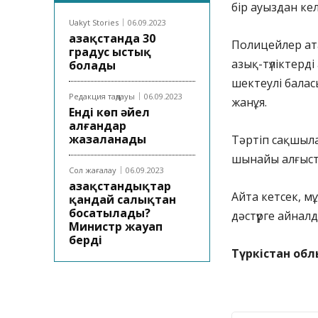
бір ауыздан кел
Uakyt Stories
06.09.2023
Қазақстанда 30
Полицейлер ата
градус ыстық
азық-түліктерді
болады
шектеулі баласы
Редакция таңдауы
06.09.2023
жанұя.
Енді көп әйел
алғандар
жазаланады
Тәртіп сақшыл
шынайы алғыста
Сол жағалау
06.09.2023
Қазақстандықтар
Айта кетсек, м
қандай салықтан
босатылады?
дәстүрге айнал
Министр жауап
берді
Түркістан обл