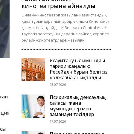
кинотеатрына айналды
Онлайн-кинотеатрға жазылған қазақстандық
қала тұрғындарының әрбір екіншісі Кинопоиск
қызметін таңдайды. K Research Central Asia*
тәуелсіз зерттеуінің дерегіне сәйкес, сервисті
онлайн-кинотеатрларға жазылған...
Ясауитану ғылымындағы
тарихи жаңалық:
Ресейден бұрын белгісіз
қолжазба анықталды
23.07.2026
ған
Психикалық денсаулық
саласы: жаңа
мүмкіндіктер мен
иция
заманауи тәсілдер
17.07.2026
ысы