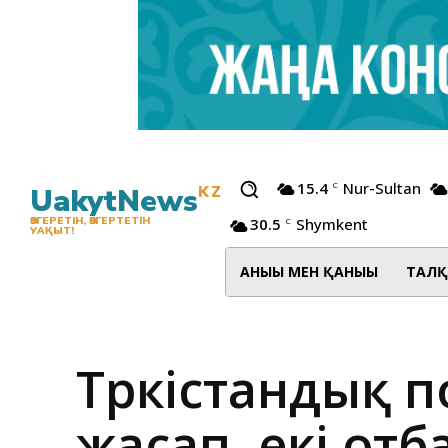
15.4
Nur-Sultan
C
UakytNews
KZ
30.5
Shymkent
ӨЗГЕРЕТІН, ӨЗГЕРТЕТІН
C
УАҚЫТ!
АНЫҒЫ МЕН ҚАНЫҒЫ
ТАЛҚ
Түркістандық
жасап, екі от