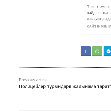
Толық немесе
пайдаланған 
жасауыңызды
САЙТ ӘКІМШІЛ
Previous article
Полицейлер тұрғындарға жадынама тарат