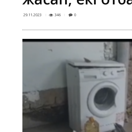
346
0
29.11.2023