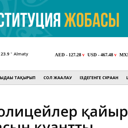
23.9
Almaty
C
ЫДАҒЫ ТАҚЫРЫП
СОЛ ЖАҒАЛАУ
ІЗДЕГЕНГЕ СҰРАҒАН
 полицейлер қай
басын қуантты