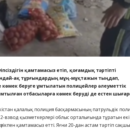
псіздігін қамтамасыз етіп, қоғамдық тәртіпті
ондай-ақ тұрғындардың мұң-мұқтажын тыңдап,
е көмек беруге ұмтылатын полицейлер әлеуметтік
амтылған отбасыларға көмек беруді де естен шығар
кістан қалалық полиция басқармасының патрульдік пол
2-взвод қызметкерлері облыс орталығында тұратын екі
үлікпен қамтамасыз етті. Яғни 20-дан астам тәртіп сақш