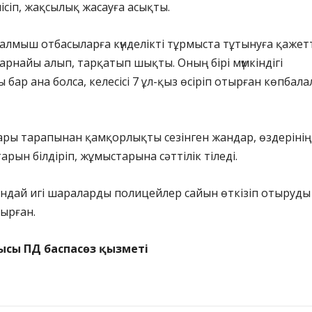
ісіп, жақсылық жасауға асықты.
лмыш отбасыларға күнделікті тұрмыста тұтынуға қажет
 арнайы алып, тарқатып шықты. Оның бірі мүмкіндігі
 бар ана болса, келесісі 7 ұл-қыз өсіріп отырған көпбал
ары тарапынан қамқорлықты сезінген жандар, өздерінің
рын білдіріп, жұмыстарына сәттілік тіледі.
ұндай игі шараларды полицейлер сайын өткізіп отыруды
дырған.
ысы ПД баспасөз қызметі