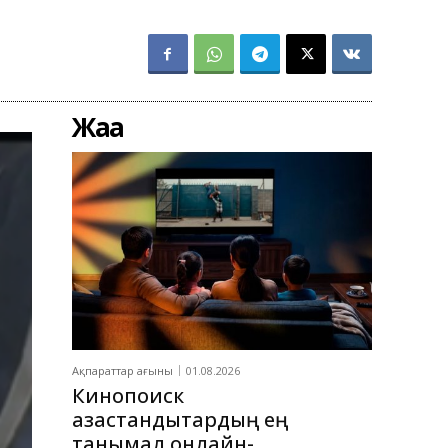
Жаңа
Ақпараттар ағыны
01.08.2026
Кинопоиск
қазақстандықтардың ең
танымал онлайн-