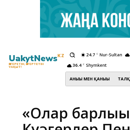
24.7
Nur-Sultan
C
UakytNews
KZ
36.4
Shymkent
ӨЗГЕРЕТІН, ӨЗГЕРТЕТІН
C
УАҚЫТ!
АНЫҒЫ МЕН ҚАНЫҒЫ
ТАЛҚ
«Олар барлығы
Куәгерлер Пен