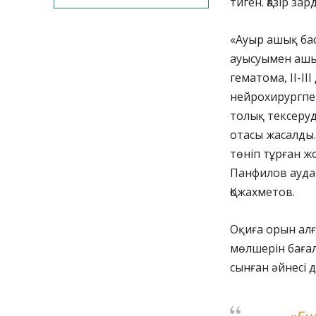
тиген. Қазір з
«Ауыр ашық бас
ауысуымен ашы
гематома, II-I
нейрохирургпе
толық тексеруд
отасы жасалды.
төніп тұрған ж
Панфилов ауда
Қожахметов.
Оқиға орын алғ
мөлшерін бағал
сынған әйнесі 