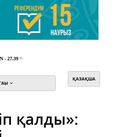
ҚАЗАҚША
ТАҒЫ
іп қалды»:
і