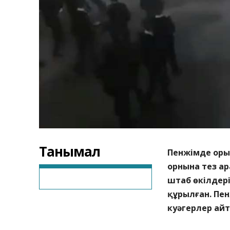
Танымал
Пенжімде оры
орнына тез а
штаб өкілдері
құрылған. Пе
куәгерлер айт