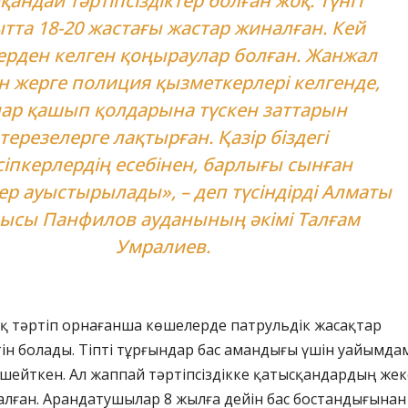
қандай тәртіпсіздіктер болған жоқ. Түнгі
тта 18-20 жастағы жастар жиналған. Кей
ерден келген қоңыраулар болған. Жанжал
н жерге полиция қызметкерлері келгенде,
ар қашып қолдарына түскен заттарын
терезелерге лақтырған. Қазір біздегі
сіпкерлердің есебінен, барлығы сынған
ер ауыстырылады», – деп түсіндірді Алматы
ысы Панфилов ауданының әкімі Талғам
Умралиев.
қ тәртіп орнағанша көшелерде патрульдік жасақтар
тін болады. Тіпті тұрғындар бас амандығы үшін уайымда
шейткен. Ал жаппай тәртіпсіздікке қатысқандардың жек
алған. Арандатушылар 8 жылға дейін бас бостандығынан