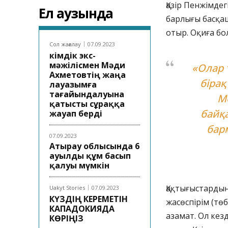
Қазір Пенжімде
Ел аузында
барлығы басқаш
отыр. Оқиға бо
Сол жағалау
07.09.2023
Әкімдік экс-
мәжілісмен Мәди
«Олар 
Ахметовтің жаңа
біра
лауазымға
тағайындалуына
М
қатысты сұраққа
байқ
жауап берді
бар
07.09.2023
Атырау облысында 6
ауылды құм басып
қалуы мүмкін
Қақтығыстардың
Uakyt Stories
07.09.2023
КҮЗДІҢ КЕРЕМЕТІН
жасөспірім (тө
КАПАДОКИЯДА
азамат. Ол кез
КӨРІҢІЗ