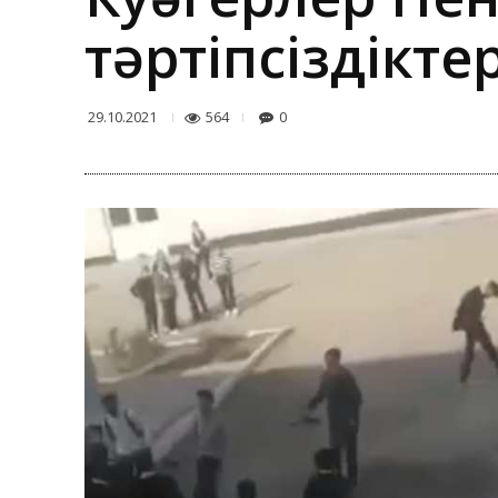
тәртіпсіздікт
564
0
29.10.2021