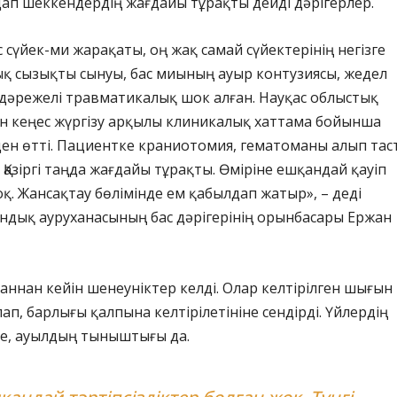
ардап шеккендердің жағдайы тұрақты дейді дәрігерлер.
 сүйек-ми жарақаты, оң жақ самай сүйектерінің негізге
қ сызықты сынуы, бас миының ауыр контузиясы, жедел
II дәрежелі травматикалық шок алған. Науқас облыстық
н кеңес жүргізу арқылы клиникалық хаттама бойынша
ен өтті. Пациентке краниотомия, гематоманы алып тас
 Қазіргі таңда жағдайы тұрақты. Өміріне ешқандай қауіп
оқ. Жансақтау бөлімінде ем қабылдап жатыр», – деді
ндық ауруханасының бас дәрігерінің орынбасары Ержан
аннан кейін шенеуніктер келді. Олар келтірілген шығын
ап, барлығы қалпына келтірілетініне сендірді. Үйлердің
де, ауылдың тыныштығы да.