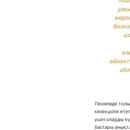
«Еш
уақы
жерл
болға
ол
кә
әйнект
обл
Пенжімде толы
кезекшілік ете
үшін оларды кү
бастары анықт