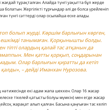
гі жағдай тұрақталған. Алайда түнгі уақытта бұл жерде
а болатын. Жергілікті тұрғындар әлі де болса үрейленіп
лған түнгі сәттерді олар осылайша еске алады.
топ болып жүрді. Көршім барлығын көрген,
қ ешкімді танымаған. Қорқынышты болды.
ен тіпті олардың қалай тас атқанын да
амаппын. Мен қатты қорқып, соңдарынан
мадым. Олар барлығын қиратты да кетіп
қалды», – дейді Иманхан Нурозова.
 нәтижесінде екі адам жапа шеккен. Олар 16 жасар
белеске тікелей қатысты болуы мүмкін) мен егде жасар
дейсоқ жарақат алып қалған. Басына қаңғыған тас келіп