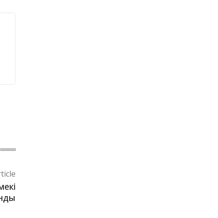
ticle
мекі
нды