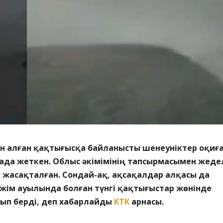
н алған қақтығысқа байланысты шенеуніктер оқиғ
рада жеткен. Облыс әкімімінің тапсырмасымен жеде
 жасақталған. Сондай-ақ, ақсақалдар алқасы да
нжім ауылында болған түнгі қақтығыстар жөнінде
ып берді, деп хабарлайды
КТК
арнасы.