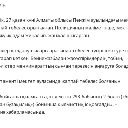
ін.
йік, 27 қазан күні Алматы облысы Пенжім ауылындағы ме
пай төбелес орын алған. Полицияның мәліметінше, мект
а жуық адам жиналып, жанжал шығарған.
ілер қолданушылары арасында төбелес түсірілген сурет
арап кеткен. Бейнежазбадан жасөспірімдердің тобын,
ліктер мен ғимараттың сынған терезесін аңғаруға бола
таменті мектеп ауласында жаппай төбелес болғанын
 бойынша қылмыстық кодекстің 293-бабының 2-бөлігі («б
ан бұзақылық») бойынша қылмыстық іс қозғалды», –
ция хабарламасында.