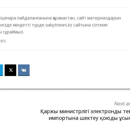
 ішінара пайдаланғанына қарамастан, сайт материалдарын
кезде міндетті түрде uakytnews.kz сайтына сілтеме
 сұраймыз.
ІГІ
Next ar
Қаржы министрлігі электронды те
импортына шектеу қоюды ұсы