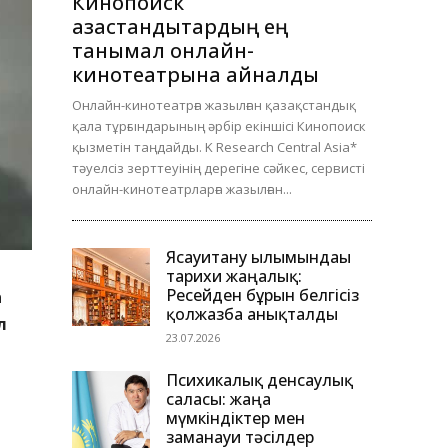
Кинопоиск
қазақстандықтардың ең
танымал онлайн-
кинотеатрына айналды
Онлайн-кинотеатрға жазылған қазақстандық
қала тұрғындарының әрбір екіншісі Кинопоиск
қызметін таңдайды. K Research Central Asia*
тәуелсіз зерттеуінің дерегіне сәйкес, сервисті
онлайн-кинотеатрларға жазылған...
Ясауитану ғылымындағы
тарихи жаңалық:
Ресейден бұрын белгісіз
а
қолжазба анықталды
л
23.07.2026
Психикалық денсаулық
саласы: жаңа
мүмкіндіктер мен
заманауи тәсілдер