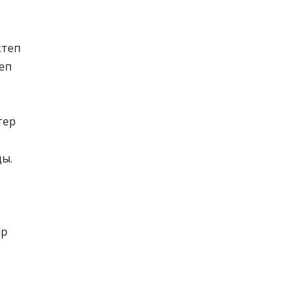
ктеп
еп
тер
ды.
ір