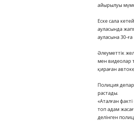
айырылуы мүмк
Еске сала кете
ауласында жап
ауласына 30-ғ
Әлеуметтік жел
мен видеолар т
қираған автокө
Полиция депар
растады.
«Аталған факті
топ адам жасағ
делінген поли