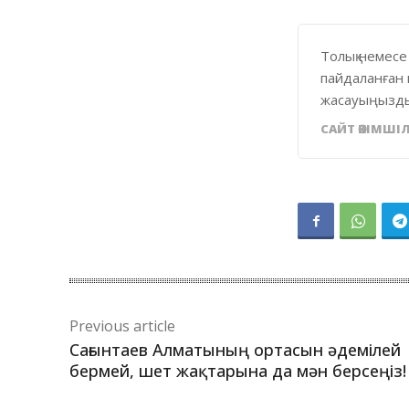
Толық немесе
пайдаланған 
жасауыңызды
САЙТ ӘКІМШІЛ
Previous article
Сағынтаев Алматының ортасын әдемілей
бермей, шет жақтарына да мән берсеңіз!