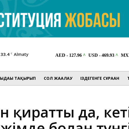
33.4
Almaty
C
ЫДАҒЫ ТАҚЫРЫП
СОЛ ЖАҒАЛАУ
ІЗДЕГЕНГЕ СҰРАҒАН
н қиратты да, кет
жімде болған түнг