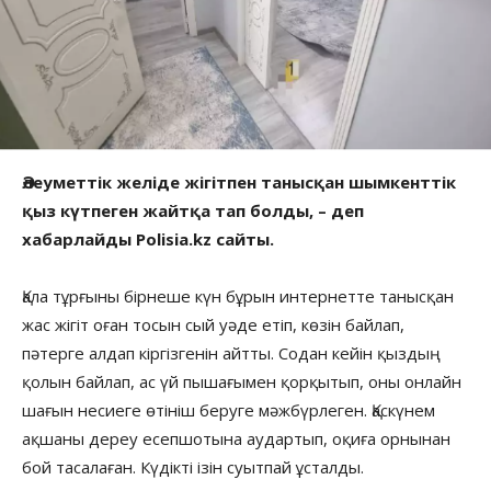
Әлеуметтік желіде жігітпен танысқан шымкенттік
қыз күтпеген жайтқа тап болды, – деп
хабарлайды Polisia.kz сайты.
Қала тұрғыны бірнеше күн бұрын интернетте танысқан
жас жігіт оған тосын сый уәде етіп, көзін байлап,
пәтерге алдап кіргізгенін айтты. Содан кейін қыздың
қолын байлап, ас үй пышағымен қорқытып, оны онлайн
шағын несиеге өтініш беруге мәжбүрлеген. Қаскүнем
ақшаны дереу есепшотына аудартып, оқиға орнынан
бой тасалаған. Күдікті ізін суытпай ұсталды.