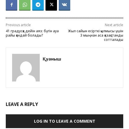
Previous article
Next article
41 градусқа дейін аяз: бүгін ауа
Жыл сайын есірткі қылмысы үшін
райы қандай болады?
3 мыңнан аса қазақстандық
сотталады
Қуаныш
LEAVE A REPLY
LOG IN TO LEAVE A COMMENT