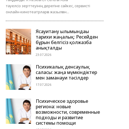
тәуелсіз зерттеуінің дерегіне сәйкес, сервисті
онлайн-кинотеатрларға жазылған...
Ясауитану ғылымындағы
тарихи жаңалық: Ресейден
бұрын белгісіз қолжазба
анықталды
23.07.2026
Психикалық денсаулық
саласы: жаңа мүмкіндіктер
мен заманауи тәсілдер
17.07.2026
Психическое здоровье
региона: новые
возможности, современные
подходы и развитие
системы помощи