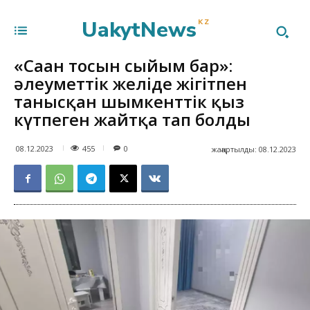
UakytNews
KZ
«Саған тосын сыйым бар»:
әлеуметтік желіде жігітпен
танысқан шымкенттік қыз
күтпеген жайтқа тап болды
455
08.12.2023
0
жаңартылды:
08.12.2023