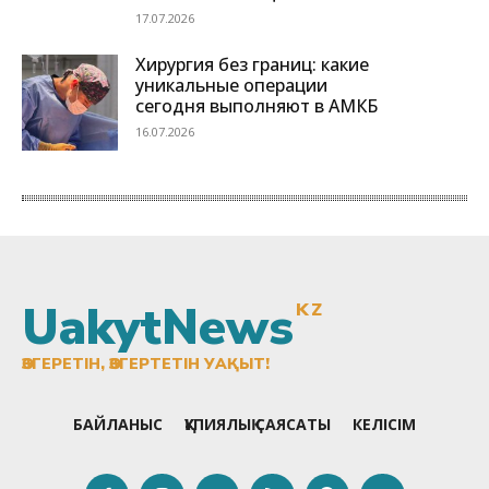
UakytNews
KZ
ӨЗГЕРЕТІН, ӨЗГЕРТЕТІН УАҚЫТ!
БАЙЛАНЫС
ҚҰПИЯЛЫҚ САЯСАТЫ
КЕЛІСІМ