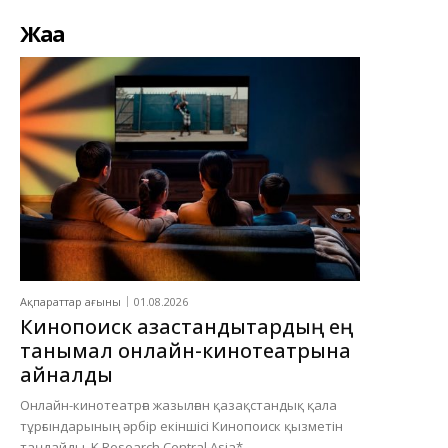
Жаңа
Ақпараттар ағыны
01.08.2026
Кинопоиск қазақстандықтардың ең
танымал онлайн-кинотеатрына
айналды
Онлайн-кинотеатрға жазылған қазақстандық қала
тұрғындарының әрбір екіншісі Кинопоиск қызметін
таңдайды. K Research Central Asia*