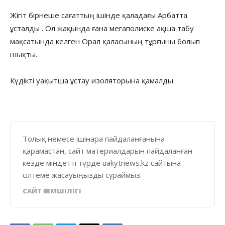
Жігіт бірнеше сағаттың ішінде қаладағы Арбатта
ұсталды . Ол жақында ғана мегаполиске ақша табу
мақсатында келген Орал қаласының тұрғыны болып
шықты.
Күдікті уақытша ұстау изоляторына қамалды.
Толық немесе ішінара пайдаланғанына
қарамастан, сайт материалдарын пайдаланған
кезде міндетті түрде uakytnews.kz сайтына
сілтеме жасауыңызды сұраймыз.
САЙТ ӘКІМШІЛІГІ